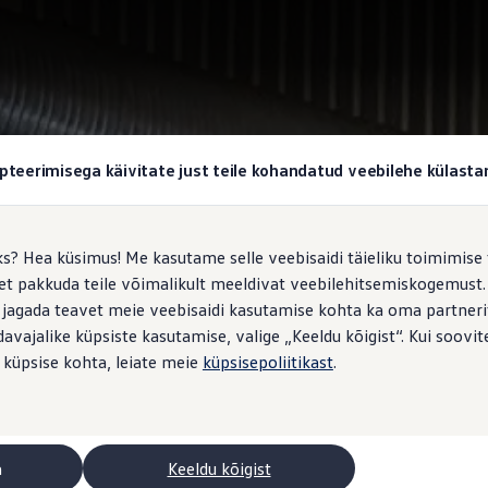
pteerimisega käivitate just teile kohandatud veebilehe külas
ks? Hea küsimus! Me kasutame selle veebisaidi täieliku toimimise 
, et pakkuda teile võimalikult meeldivat veebilehitsemiskogemus
 jagada teavet meie veebisaidi kasutamise kohta ka oma partnerit
vajalike küpsiste kasutamise, valige „Keeldu kõigist“. Kui soovite
 küpsise kohta, leiate meie
küpsisepoliitikast
.
a
Keeldu kõigist