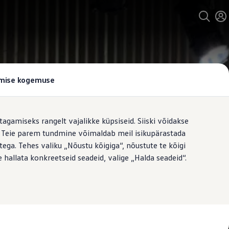
tamise kogemuse
tagamiseks rangelt vajalikke küpsiseid. Siiski võidakse
t. Teie parem tundmine võimaldab meil isikupärastada
ega. Tehes valiku „Nõustu kõigiga“, nõustute te kõigi
 hallata konkreetseid seadeid, valige „Halda seadeid“.