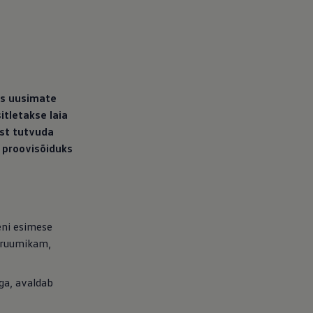
les uusimate
itletakse laia
ust tutvuda
 proovisõiduks
ni esimese
t ruumikam,
ga, avaldab