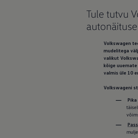
Tule tutvu 
autonäituse
Volkswagen
tee
mudelitega välja
valikut Volksw
kõige uuemate t
valmis üle 10 
Volkswageni st
Pika
täise
võims
Pass
mulje