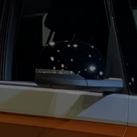
Mootoriõli ja töövedelikud
Veljed ja rehvid
Avarii- ja rikkeabi
Volkswageni teenindus
Lisatarvikud
Sise- ja väliskaitse
Transpordi- ja pagasilahendused
Meelelahutus ja elektroonika
Isikupärastamine
Seinalaadija ja laadimiskaablid
Klienditeave
Ringlussevõtt ja tagastamine
Tagasikutsumiskampaaniad
Hoiatus- ja märgutuled
Teie Volkswageni uusimad tarkvaravärskendus
Teie Volkswageni uusimad tarkvaravärskendus
Digitaalne juhend
myVolkswagen
Takata turvapadja ohutusalane tagasikutsumine