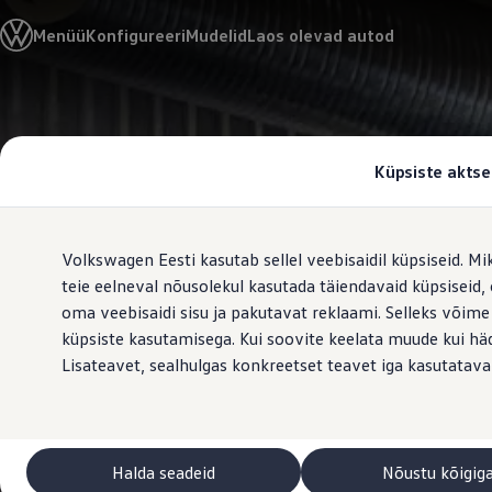
Valige oma Volkswagen
Menüü
Konfigureeri
Mudelid
Laos olevad autod
Mudelid ja konfiguraator
Uus ID. Cross
Konfigureeri
Volkswageni linnamaasturid
Hüppa
Hüppa
Volkswageni tarbesõidukid. Igaks ülesandeks valmis
põhisisu
jaluse
Volkswagen laoautode e-pood
juurde
juurde
Pakkumised ja teenused
Küpsiste aktse
Juubelipakkumine
Autovahetus
Garantii
Volkswagen laoautode e-pood
Volkswagen Eesti kasutab sellel veebisaidil küpsiseid. Mi
Liising
Tasuta registreerimistasu sinu uuele Volkswagenile!
teie eelneval nõusolekul kasutada täiendavaid küpsiseid
Tiguani pistikhübriid
oma veebisaidi sisu ja pakutavat reklaami. Selleks võime
Elektriautod ja hübriidautod
küpsiste kasutamisega. Kui soovite keelata muude kui häda
Pistikhübriid
Golf eHybrid
Lisateavet, sealhulgas konkreetset teavet iga kasutatava
Tiguan eHybrid
Passat eHybrid
Tayron eHybrid
Touareg eHybrid
Ära iial ütle iial
Halda seadeid
Nõustu kõigig
ID. teadmised