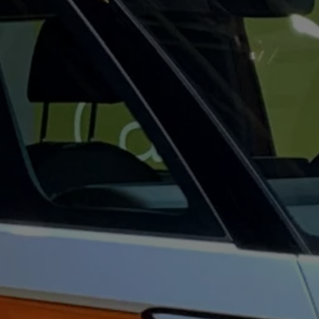
ed
ed