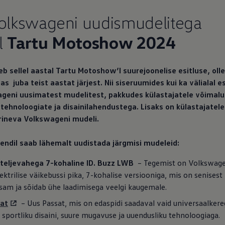
Volkswageni uudismudelitega
l
Tartu Motoshow 2024
b sellel aastal Tartu Motoshow’l suurejoonelise esitluse, ol
s juba teist aastat järjest. Nii siseruumides kui ka välialal es
ageni uusimatest mudelitest, pakkudes külastajatele võimal
ehnoloogiate ja disainilahendustega. Lisaks on külastajatele
erineva Volkswageni mudeli.
endil saab lähemalt uudistada järgmisi mudeleid:
 teljevahega 7-kohaline ID. Buzz LWB
– Tegemist on Volkswage
lektrilise väikebussi pika, 7-kohalise versiooniga, mis on senises
am ja sõidab ühe laadimisega veelgi kaugemale.
at
– Uus Passat, mis on edaspidi saadaval vaid universaalkere
 sportliku disaini, suure mugavuse ja uuendusliku tehnoloogiaga.