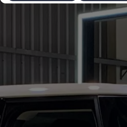
Laadimine ja sõiduulatus
Tehnoloogia ja arendus
Üleminek e-mobiilsusele
Jätkusuutlikkus
Elektrisõidukid töökojas: lõpp õlivahetustele
ID. tarkvarauuendus*
Elektriautode tarneajad
Ühenduvus
VW Connect
Kõik teenused
Aktiveerimine
VW Connect teie ID. jaoks.
Car-Net
App-Connect
Upgrades
We Charge
Fleet Interface Data
Volkswagenist
Saa rohkem
Uudised
Lisavarustus ja teenindus
Teenindus ja varuosad
Volkswageni eelised
Ülevaatus
Remont ja kontroll