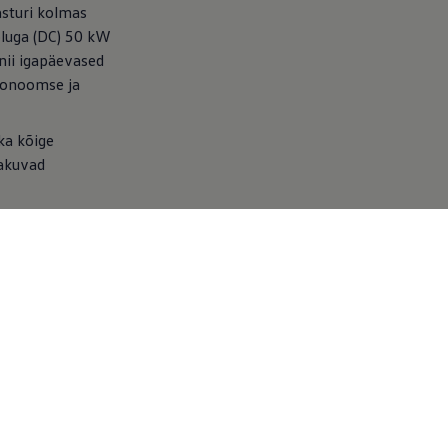
sturi kolmas
ooluga (DC) 50 kW
 nii igapäevased
ökonoomse ja
ka kõige
pakuvad
oogia ja
 koos 15 tollise
 mugava ja ohutu
atus ühe
uenduslikul
lgas Wellnessi
us ja