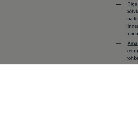
Tigu
põlvk
laadi
linna
madal
Ama
keeru
rohke
Tou
võims
kesks
sõidu
ID.7
laadi
elekt
raken
surve