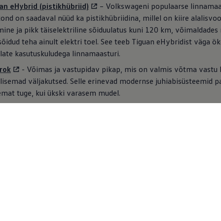
an eHybrid (pistikhübriid)
– Volkswageni populaarse linnamaa
ond on saadaval nüüd ka pistikhübriidina, millel on kiire alalisv
mine ja pikk täiselektriline sõiduulatus kuni 120 km, võimaldades
sõidud teha ainult elektri toel. See teeb Tiguan eHybridist väga 
ate kasutuskuludega linnamaasturi.
rok
- Võimas ja vastupidav pikap, mis on valmis võtma vastu 
lisemad väljakutsed. Selle erinevad modernse juhiabisüsteemid 
mat tuge, kui ükski varasem mudel.
areg
– Luksuslik maastur, mis ühendab elegantsuse, tipptehnol
use. Selle uuendatud disain, intuitiivne Innovision Cockpit juhiala
e puuteekraaniga ja uued IQ.LIGHT HD maatriksesituled tagavad
elamuse.
 Tourer
- ID.7 Toureril on märkimisväärne, kuni 690 km sõiduul
misega, ja ruumikas pagasiruum, mis mahutab kuni 1714 liitrit. U
rilisel universaalil on silmapaistvad mugavusfunktsioonid, sealhu
dus, kvaliteetsed sisustusmaterjalid, lisavarustuses panoraamkat
punktimassaažiga istmed.