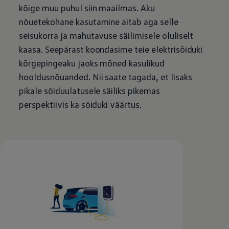
Mootoriõli ja töövedelikud
kõige muu puhul siin maailmas. Aku
Veljed ja rehvid
nõuetekohane kasutamine aitab aga selle
Avarii- ja rikkeabi
Volkswageni teenindus
seisukorra ja mahutavuse säilimisele oluliselt
Lisatarvikud
kaasa. Seepärast koondasime teie elektrisõiduki
Sise- ja väliskaitse
Transpordi- ja pagasilahendused
kõrgepingeaku jaoks mõned kasulikud
Meelelahutus ja elektroonika
hooldusnõuanded. Nii saate tagada, et lisaks
Isikupärastamine
Seinalaadija ja laadimiskaablid
pikale sõiduulatusele säiliks pikemas
Klienditeave
perspektiivis ka sõiduki väärtus.
Ringlussevõtt ja tagastamine
Tagasikutsumiskampaaniad
Hoiatus- ja märgutuled
Teie Volkswageni uusimad tarkvaravärskendus
Teie Volkswageni uusimad tarkvaravärskendus
Digitaalne juhend
myVolkswagen
Takata turvapadja ohutusalane tagasikutsumine