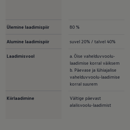
Ülemine laadimispiir
80 %
Alumine laadimispiir
suvel 20% / talvel 40%
Laadimisvool
a. Öise vahelduvvoolu-
laadimise korral väiksem
b. Päevase ja lühiajalise
vahelduvvoolu-laadimise
korral suurem
Kiirlaadimine
Vältige päevast
alalisvoolu-laadimist