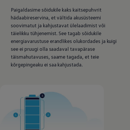
Paigaldasime sõidukile kaks kaitsepuhvrit
hädaabireservina, et vältida akusüsteemi
soovimatut ja kahjustavat ülelaadimist või
täielikku tühjenemist. See tagab sõidukile
energiavarustuse erandlikes olukordades ja kuigi
see ei pruugi olla saadaval tavapärase
täismahutavuses, saame tagada, et teie
kõrgepingeaku ei saa kahjustada.