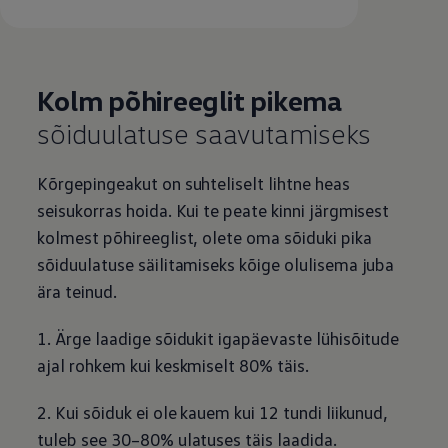
Kolm põhireeglit pikema
sõiduulatuse saavutamiseks
Kõrgepingeakut on suhteliselt lihtne heas
seisukorras hoida. Kui te peate kinni järgmisest
kolmest põhireeglist, olete oma sõiduki pika
sõiduulatuse säilitamiseks kõige olulisema juba
ära teinud.
1. Ärge laadige sõidukit igapäevaste lühisõitude
ajal rohkem kui keskmiselt 80% täis.
2. Kui sõiduk ei ole kauem kui 12 tundi liikunud,
tuleb see 30–80% ulatuses täis laadida.