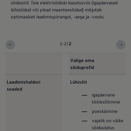
sõidustiil. Teie elektrisõiduki kasutusviis (igapäevased
lühisõidud või pikad maanteesõidud) mõjutab
optimaalset laadimispiirangut, -aega ja -voolu.
1-2
/
2
Valige oma
sõiduprofiil
Laadimishalduri
Lühisõit
seaded
igapäevane
töölesõitmine
poeskäimine
vajalik on väike
sõiduulatus