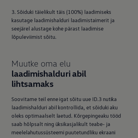
3. Sõiduki täielikult täis (100%) laadimiseks
kasutage laadimishalduri laadimistaimerit ja
seejärel alustage kohe pärast laadimise
lõpuleviimist sõitu.
Muutke oma elu
laadimishalduri abil
lihtsamaks
Soovitame teil enne igat sõitu uue ID.3 nutika
laadimishalduri abil kontrollida, et sõiduki aku
oleks optimaalselt laetud. Kõrgepingeaku tööd
saab hõlpsalt ning üksikasjalikult teabe- ja
meelelahutussüsteemi puutetundliku ekraani