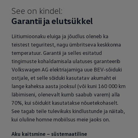
See on kindel:
Garantii ja elutsükkel
Liitiumioonaku eluiga ja jõudlus oleneb ka
teistest teguritest, nagu ümbritseva keskkonna
temperatuur. Garantii ja selles esitatud
tingimuste kohaldamisala ulatuses garanteerib
Volkswagen
AG elektriajamiga uue BEV-sõiduki
ostjale, et selle sõiduki kasutatav akumaht ei
lange kaheksa aasta jooksul (või kuni 160 000 km
läbimiseni, olenevalt kumb saabub varem) alla
70%, kui sõidukit kasutatakse nõuetekohaselt.
See tagab teile tulevikuks kindlustunde ja näitab,
kui oluline homne mobiilsus meie jaoks on.
Aku kaitsmine – süstemaatiline