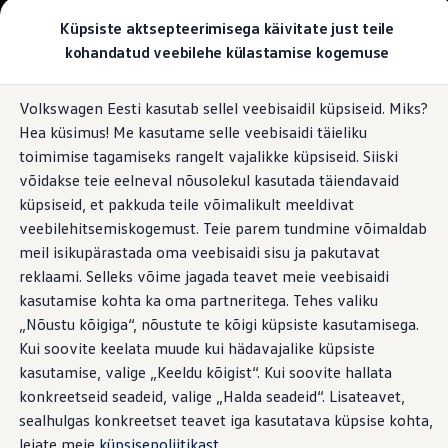
Valige oma Volkswagen
Küpsiste aktsepteerimisega käivitate just teile
Mudelid ja konfiguraator
kohandatud veebilehe külastamise kogemuse
Uus ID. Cross
Konfigureeri
Kõrgepingeaku:
Garantii
Hüppa
Hüppa
Volkswageni linnamaasturid
Volkswagen Eesti kasutab sellel veebisaidil küpsiseid. Miks?
põhisisu
jaluse
Volkswageni tarbesõidukid. Igaks ülesandeks valmis
ja hooldus
Hea küsimus! Me kasutame selle veebisaidi täieliku
juurde
juurde
Volkswagen laoautode e-pood
Pakkumised ja teenused
toimimise tagamiseks rangelt vajalikke küpsiseid. Siiski
Juubelipakkumine
võidakse teie eelneval nõusolekul kasutada täiendavaid
Autovahetus
küpsiseid, et pakkuda teile võimalikult meeldivat
Garantii
Elektromobiilsuse põhielement on kõrgepingeaku. Siit leiate
Volkswagen laoautode e-pood
veebilehitsemiskogemust. Teie parem tundmine võimaldab
kogu vajaliku teabe näiteks akuhoolduse, laadimishalduse ja
Liising
meil isikupärastada oma veebisaidi sisu ja pakutavat
Tasuta registreerimistasu sinu uuele Volkswagenile!
garantii kohta, et saaksite oma ID mudeli eluiga võimalikult kaua
reklaami. Selleks võime jagada teavet meie veebisaidi
Tiguani pistikhübriid
nautida.
Elektriautod ja hübriidautod
kasutamise kohta ka oma partneritega. Tehes valiku
Pistikhübriid
„Nõustu kõigiga“, nõustute te kõigi küpsiste kasutamisega.
Golf eHybrid
Kui soovite keelata muude kui hädavajalike küpsiste
Tiguan eHybrid
Passat eHybrid
kasutamise, valige „Keeldu kõigist“. Kui soovite hallata
Tayron eHybrid
konkreetseid seadeid, valige „Halda seadeid“. Lisateavet,
Touareg eHybrid
sealhulgas konkreetset teavet iga kasutatava küpsise kohta,
Ära iial ütle iial
ID. teadmised
leiate meie
küpsisepoliitikast
.