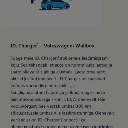
ID. Charger¹ – Volkswageni Wallbox
Tooge meie ID. Chargeri¹ abil omale laadimisjaam
koju. See tähendab, et auto on hommikuks laetud ja
saate päeva täis akuga alustada. Laete oma auto
akusid justkui une pealt. ID. Charger on saadaval
kolmes variandis (andmeside- ja
kaugligipääsufunktsiooniga ja ilma) ning erineva
laadimisvõimsusega - kuni 11 kW olenevalt teie
vooluvõrgust. See vastab umbes 300 km
sõiduulatusele umbes viie laadimistunniga. Olenevalt
variandist on ID. Charger Connectil ka
ühenduvusfunktsioonid nagu rakendusega juhtimine