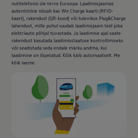
nutitelefonis üle terve Euroopa. Laadimisjaamas
autentimine nõuab kas We Charge kaarti (RFID-
kaart), rakendust (QR-kood) või tulevikus Plug&Charge
lahendust, mille puhul suudab laadimisjaam teid juba
elektriauto põhjal tuvastada. Ja laadimise ajal saate
rakendust kasutada laadimisstaatuse kontrollimiseks
või seadistada seda endale märku andma, kui
laadimine on lõpetatud. Kõik käib automaatselt. Me
kõik laeme.