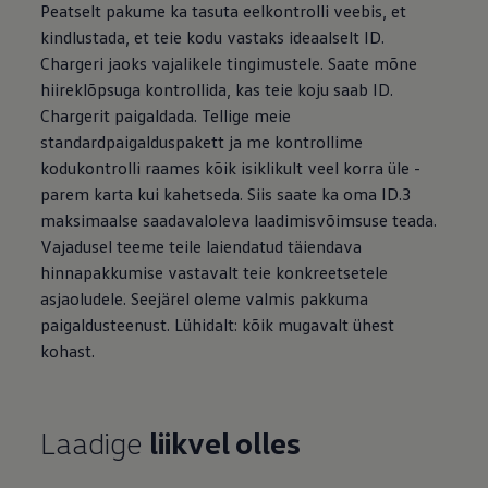
Peatselt pakume ka tasuta eelkontrolli veebis, et
kindlustada, et teie kodu vastaks ideaalselt ID.
Chargeri jaoks vajalikele tingimustele. Saate mõne
hiireklõpsuga kontrollida, kas teie koju saab ID.
Chargerit paigaldada. Tellige meie
standardpaigalduspakett ja me kontrollime
kodukontrolli raames kõik isiklikult veel korra üle -
parem karta kui kahetseda. Siis saate ka oma ID.3
maksimaalse saadavaloleva laadimisvõimsuse teada.
Vajadusel teeme teile laiendatud täiendava
hinnapakkumise vastavalt teie konkreetsetele
asjaoludele. Seejärel oleme valmis pakkuma
paigaldusteenust. Lühidalt: kõik mugavalt ühest
kohast.
Laadige
liikvel olles