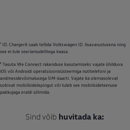
¹ ID. Chargerit saab tellida
Volkswagen
ID. lisavarustusena ning
see ei tule seeriamudelitega kaasa.
² Tasuta We Connect rakenduse kasutamiseks vajate ühilduva
iOS või Androidi operatsioonisüsteemiga nutitelefoni ja
andmesidevõimalusega SIM-kaarti. Vajate ka olemasolevat
sobivat mobiilsidelepingut või tuleb see mobiilsideteenuse
pakkujaga eraldi sõlmida.
Sind võib
huvitada ka: