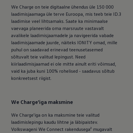
We Charge on teie digitaalne ühendus üle 150 000
laadimisjaamaga üle terve Euroopa, mis teeb teie ID.3
laadimise veel lihtsamaks. Saate ka minimaalse
vaevaga planeerida oma marsruute vastavalt
avalikele laadimisjaamadele ja navigeerida vabade
laadimisjaamade juurde, näiteks IONITY omad, mille
puhul on saadavad erinevad teenusetasemed
sõltuvalt teie valitud lepingust. Need
kiirlaadimisjaamad ei ole mitte ainult eriti võimsad,
vaid ka juba kuni 100% rohelised - saadavus sõltub
konkreetsest riigist.
We Charge'iga maksmine
We Charge'iga on ka maksmine teie valitud
laadimislepingu kaudu lihtne ja läbipaistev.
Volkswageni We Connect rakendusega² mugavalt