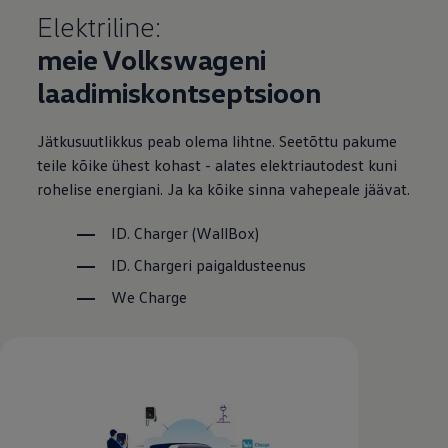
Mootoriõli ja töövedelikud
Elektriline:
Veljed ja rehvid
Avarii- ja rikkeabi
meie Volkswageni
Volkswageni teenindus
Lisatarvikud
laadimiskontseptsioon
Sise- ja väliskaitse
Transpordi- ja pagasilahendused
Meelelahutus ja elektroonika
Jätkusuutlikkus peab olema lihtne. Seetõttu pakume
Isikupärastamine
teile kõike ühest kohast - alates elektriautodest kuni
Seinalaadija ja laadimiskaablid
rohelise energiani. Ja ka kõike sinna vahepeale jäävat.
Klienditeave
Ringlussevõtt ja tagastamine
Tagasikutsumiskampaaniad
ID. Charger (WallBox)
Hoiatus- ja märgutuled
Teie Volkswageni uusimad tarkvaravärskendus
ID. Chargeri paigaldusteenus
Teie Volkswageni uusimad tarkvaravärskendus
We Charge
Digitaalne juhend
myVolkswagen
Takata turvapadja ohutusalane tagasikutsumine