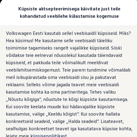
Valige oma Volkswagen
Küpsiste aktsepteerimisega käivitate just teile
Mudelid ja konfiguraator
kohandatud veebilehe külastamise kogemuse
Uus ID. Cross
Konfigureeri
Üleminek e-mobiilsusele
Hüppa
Hüppa
Volkswageni linnamaasturid
Jätkusuutlik laadimine
Volkswagen Eesti kasutab sellel veebisaidil küpsiseid. Miks?
põhisisu
jaluse
Volkswageni tarbesõidukid. Igaks ülesandeks valmis
Hea küsimus! Me kasutame selle veebisaidi täieliku
juurde
juurde
Volkswagen laoautode e-pood
kodus ja liikvel olles
Pakkumised ja teenused
toimimise tagamiseks rangelt vajalikke küpsiseid. Siiski
Juubelipakkumine
võidakse teie eelneval nõusolekul kasutada täiendavaid
Autovahetus
küpsiseid, et pakkuda teile võimalikult meeldivat
Garantii
Volkswagen laoautode e-pood
veebilehitsemiskogemust. Teie parem tundmine võimaldab
Tuleviku e-mobiilsus sobib igapäevaseks kasutuseks, on mugav,
Liising
meil isikupärastada oma veebisaidi sisu ja pakutavat
ja mis kõige tähtsam - jätkusuutlik olenemata sellest, kas olete
Tasuta registreerimistasu sinu uuele Volkswagenile!
reklaami. Selleks võime jagada teavet meie veebisaidi
Tiguani pistikhübriid
liikvel või puhkate kodus.
Elektriautod ja hübriidautod
kasutamise kohta ka oma partneritega. Tehes valiku
Pistikhübriid
„Nõustu kõigiga“, nõustute te kõigi küpsiste kasutamisega.
Golf eHybrid
Kui soovite keelata muude kui hädavajalike küpsiste
Tiguan eHybrid
Passat eHybrid
kasutamise, valige „Keeldu kõigist“. Kui soovite hallata
Tayron eHybrid
konkreetseid seadeid, valige „Halda seadeid“. Lisateavet,
Touareg eHybrid
sealhulgas konkreetset teavet iga kasutatava küpsise kohta,
Ära iial ütle iial
ID. teadmised
leiate meie
küpsisepoliitikast
.