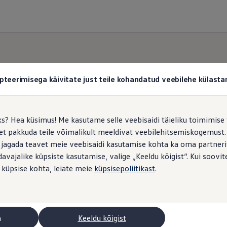
pteerimisega käivitate just teile kohandatud veebilehe külas
ks? Hea küsimus! Me kasutame selle veebisaidi täieliku toimimise 
, et pakkuda teile võimalikult meeldivat veebilehitsemiskogemus
 jagada teavet meie veebisaidi kasutamise kohta ka oma partnerit
vajalike küpsiste kasutamise, valige „Keeldu kõigist“. Kui soovite
 küpsise kohta, leiate meie
küpsisepoliitikast
.
a
Keeldu kõigist