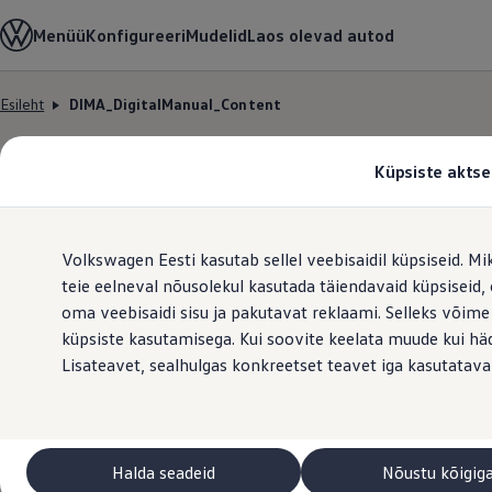
Valige oma Volkswagen
Menüü
Konfigureeri
Mudelid
Laos olevad autod
Mudelid ja konfiguraator
Uus ID. Cross
Konfigureeri
Esileht
DIMA_DigitalManual_Content
Volkswageni linnamaasturid
Hüppa
Hüppa
Volkswageni tarbesõidukid. Igaks ülesandeks valmis
põhisisu
jaluse
Volkswagen laoautode e-pood
juurde
juurde
Pakkumised ja teenused
Küpsiste aktse
Juubelipakkumine
Autovahetus
Garantii
Volkswagen laoautode e-pood
Volkswagen Eesti kasutab sellel veebisaidil küpsiseid. Mi
Liising
Tasuta registreerimistasu sinu uuele Volkswagenile!
teie eelneval nõusolekul kasutada täiendavaid küpsiseid
Tiguani pistikhübriid
oma veebisaidi sisu ja pakutavat reklaami. Selleks võime
Elektriautod ja hübriidautod
küpsiste kasutamisega. Kui soovite keelata muude kui häda
Pistikhübriid
Golf eHybrid
Lisateavet, sealhulgas konkreetset teavet iga kasutatava
Tiguan eHybrid
Passat eHybrid
Tayron eHybrid
Touareg eHybrid
Ära iial ütle iial
Halda seadeid
Nõustu kõigig
ID. teadmised