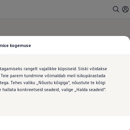
tamise kogemuse
tagamiseks rangelt vajalikke küpsiseid. Siiski võidakse
t. Teie parem tundmine võimaldab meil isikupärastada
ega. Tehes valiku „Nõustu kõigiga“, nõustute te kõigi
 hallata konkreetseid seadeid, valige „Halda seadeid“.