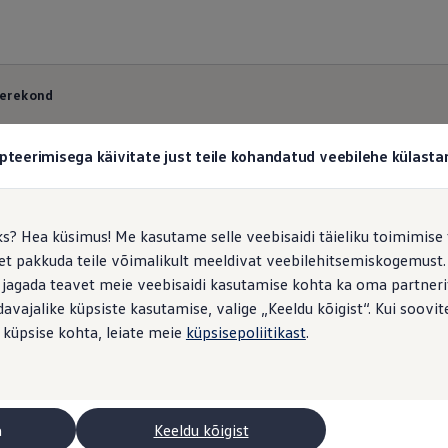
Perekond
pteerimisega käivitate just teile kohandatud veebilehe külas
Taigo
Family
ks? Hea küsimus! Me kasutame selle veebisaidi täieliku toimimise 
, et pakkuda teile võimalikult meeldivat veebilehitsemiskogemus
 jagada teavet meie veebisaidi kasutamise kohta ka oma partnerit
vajalike küpsiste kasutamise, valige „Keeldu kõigist“. Kui soovite
 küpsise kohta, leiate meie
küpsisepoliitikast
.
a
Keeldu kõigist