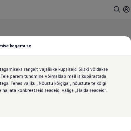
tamise kogemuse
tagamiseks rangelt vajalikke küpsiseid. Siiski võidakse
t. Teie parem tundmine võimaldab meil isikupärastada
ega. Tehes valiku „Nõustu kõigiga“, nõustute te kõigi
 hallata konkreetseid seadeid, valige „Halda seadeid“.