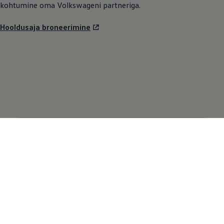
kohtumine oma Volkswageni partneriga.
Hooldusaja broneerimine
Meie mudelid
Autod laos
Maasturid
Elektriautod
Hübriidautod
Kasutatud autod
Kõik mudelid