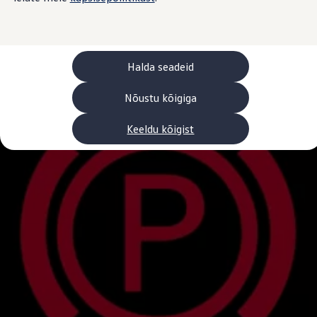
Laadimine ja sõiduulatus
Tehnoloogia ja arendus
Üleminek e-mobiilsusele
Jätkusuutlikkus
Elektrisõidukid töökojas: lõpp õlivahetustele
Halda seadeid
ID. tarkvarauuendus*
Elektriautode tarneajad
Ühenduvus
Nõustu kõigiga
VW Connect
Kõik teenused
Keeldu kõigist
Aktiveerimine
VW Connect teie ID. jaoks.
Car-Net
App-Connect
Upgrades
We Charge
Fleet Interface Data
Volkswagenist
Saa rohkem
Uudised
Lisavarustus ja teenindus
Teenindus ja varuosad
Volkswageni eelised
Ülevaatus
Remont ja kontroll