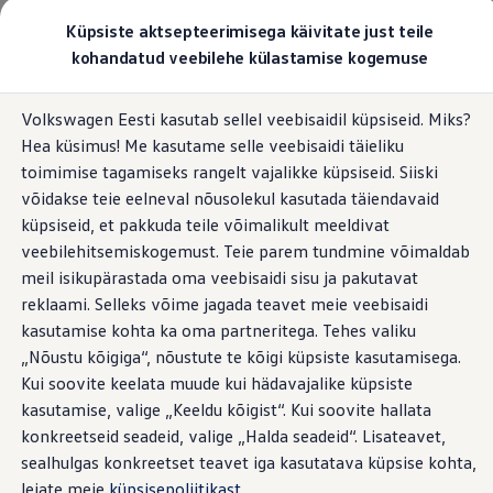
Valige oma Volkswagen
Küpsiste aktsepteerimisega käivitate just teile
Mudelid ja konfiguraator
kohandatud veebilehe külastamise kogemuse
Uus ID. Cross
Konfigureeri
Hüppa
Hüppa
Volkswageni linnamaasturid
Volkswagen Eesti kasutab sellel veebisaidil küpsiseid. Miks?
põhisisu
jaluse
Volkswageni tarbesõidukid. Igaks ülesandeks valmis
Hea küsimus! Me kasutame selle veebisaidi täieliku
juurde
juurde
Volkswagen laoautode e-pood
Pakkumised ja teenused
toimimise tagamiseks rangelt vajalikke küpsiseid. Siiski
Juubelipakkumine
võidakse teie eelneval nõusolekul kasutada täiendavaid
Autovahetus
küpsiseid, et pakkuda teile võimalikult meeldivat
Garantii
Volkswagen laoautode e-pood
veebilehitsemiskogemust. Teie parem tundmine võimaldab
Liising
meil isikupärastada oma veebisaidi sisu ja pakutavat
Tasuta registreerimistasu sinu uuele Volkswagenile!
reklaami. Selleks võime jagada teavet meie veebisaidi
Tiguani pistikhübriid
Elektriautod ja hübriidautod
kasutamise kohta ka oma partneritega. Tehes valiku
Pistikhübriid
„Nõustu kõigiga“, nõustute te kõigi küpsiste kasutamisega.
Golf eHybrid
Kui soovite keelata muude kui hädavajalike küpsiste
Tiguan eHybrid
Passat eHybrid
kasutamise, valige „Keeldu kõigist“. Kui soovite hallata
Tayron eHybrid
konkreetseid seadeid, valige „Halda seadeid“. Lisateavet,
Touareg eHybrid
sealhulgas konkreetset teavet iga kasutatava küpsise kohta,
Ära iial ütle iial
ID. teadmised
leiate meie
küpsisepoliitikast
.