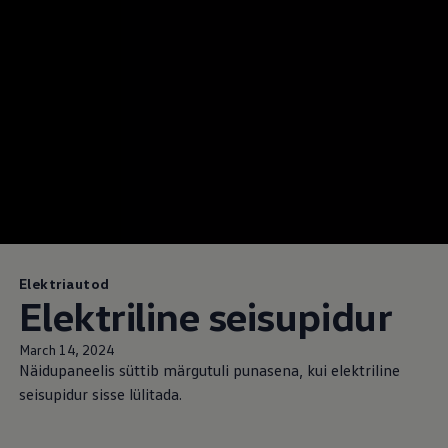
Elektriautod
Elektriline seisupidur
March 14, 2024
Näidupaneelis süttib märgutuli punasena, kui elektriline
seisupidur sisse lülitada.