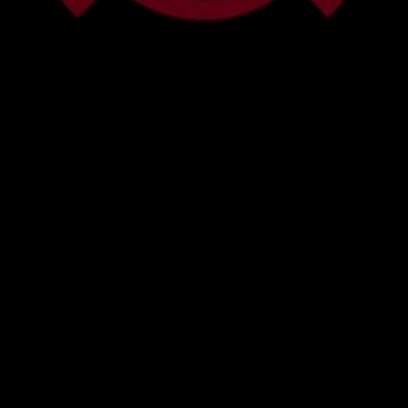
Mootoriõli ja töövedelikud
Veljed ja rehvid
Avarii- ja rikkeabi
Volkswageni teenindus
Lisatarvikud
Sise- ja väliskaitse
Transpordi- ja pagasilahendused
Meelelahutus ja elektroonika
Isikupärastamine
Seinalaadija ja laadimiskaablid
Klienditeave
Ringlussevõtt ja tagastamine
Tagasikutsumiskampaaniad
Hoiatus- ja märgutuled
Teie Volkswageni uusimad tarkvaravärskendus
Teie Volkswageni uusimad tarkvaravärskendus
Digitaalne juhend
myVolkswagen
Takata turvapadja ohutusalane tagasikutsumine