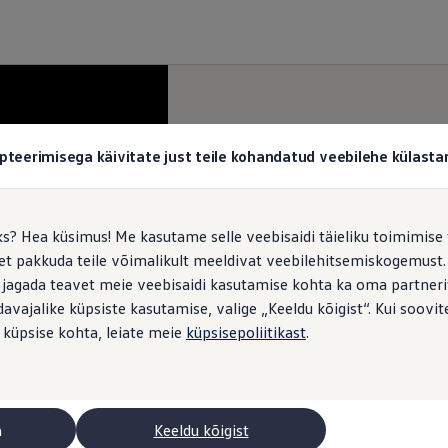
pteerimisega käivitate just teile kohandatud veebilehe külas
ks? Hea küsimus! Me kasutame selle veebisaidi täieliku toimimise 
, et pakkuda teile võimalikult meeldivat veebilehitsemiskogemus
 jagada teavet meie veebisaidi kasutamise kohta ka oma partnerit
vajalike küpsiste kasutamise, valige „Keeldu kõigist“. Kui soovite
 küpsise kohta, leiate meie
küpsisepoliitikast
.
a
Keeldu kõigist