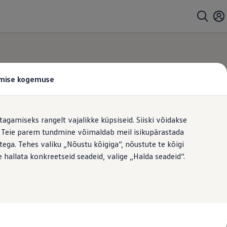
tamise kogemuse
tagamiseks rangelt vajalikke küpsiseid. Siiski võidakse
t. Teie parem tundmine võimaldab meil isikupärastada
ega. Tehes valiku „Nõustu kõigiga“, nõustute te kõigi
 hallata konkreetseid seadeid, valige „Halda seadeid“.