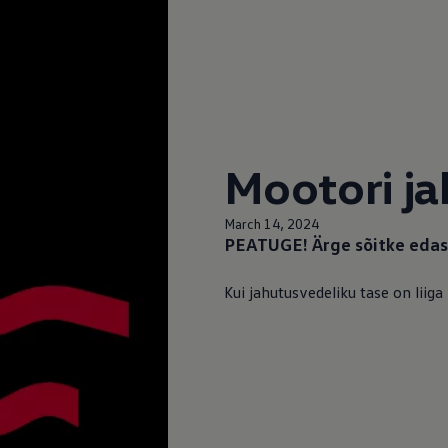
Mootori j
March 14, 2024
PEATUGE! Ärge sõitke edas
ed
ed
Kui jahutusvedeliku tase on liiga