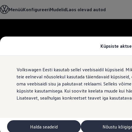
Valige oma Volkswagen
Menüü
Konfigureeri
Mudelid
Laos olevad autod
Mudelid ja konfiguraator
Uus ID. Cross
Konfigureeri
Volkswageni linnamaasturid
Hüppa
Hüppa
Volkswageni tarbesõidukid. Igaks ülesandeks valmis
põhisisu
jaluse
Volkswagen laoautode e-pood
juurde
juurde
Pakkumised ja teenused
Küpsiste aktse
Juubelipakkumine
Autovahetus
Garantii
Volkswagen laoautode e-pood
Volkswagen Eesti kasutab sellel veebisaidil küpsiseid. Mi
Liising
Tasuta registreerimistasu sinu uuele Volkswagenile!
teie eelneval nõusolekul kasutada täiendavaid küpsiseid
Tiguani pistikhübriid
oma veebisaidi sisu ja pakutavat reklaami. Selleks võime
Elektriautod ja hübriidautod
küpsiste kasutamisega. Kui soovite keelata muude kui häda
Pistikhübriid
Golf eHybrid
Lisateavet, sealhulgas konkreetset teavet iga kasutatava
Tiguan eHybrid
Passat eHybrid
Tayron eHybrid
Touareg eHybrid
Ära iial ütle iial
Halda seadeid
Nõustu kõigig
ID. teadmised