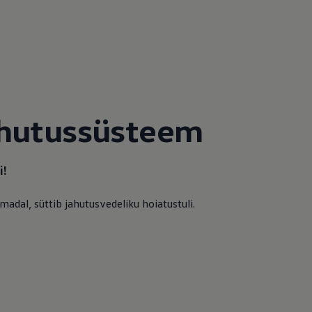
ahutussüsteem
i!
 madal, süttib jahutusvedeliku hoiatustuli.