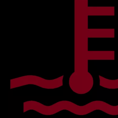
Mootoriõli ja töövedelikud
Veljed ja rehvid
Avarii- ja rikkeabi
Volkswageni teenindus
Lisatarvikud
Sise- ja väliskaitse
Transpordi- ja pagasilahendused
Meelelahutus ja elektroonika
Isikupärastamine
Seinalaadija ja laadimiskaablid
Klienditeave
Ringlussevõtt ja tagastamine
Tagasikutsumiskampaaniad
Hoiatus- ja märgutuled
Teie Volkswageni uusimad tarkvaravärskendus
Teie Volkswageni uusimad tarkvaravärskendus
Digitaalne juhend
myVolkswagen
Takata turvapadja ohutusalane tagasikutsumine