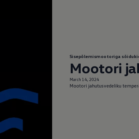
Sisepõlemismootoriga sõiduki
Mootori j
March 14, 2024
ed
Mootori jahutusvedeliku temper
ed