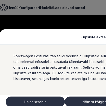
Valige oma Volkswagen
Menüü
Konfigureeri
Mudelid
Laos olevad autod
Mudelid ja konfiguraator
Uus ID. Cross
Konfigureeri
Volkswageni linnamaasturid
Hüppa
Hüppa
Volkswageni tarbesõidukid. Igaks ülesandeks valmis
põhisisu
jaluse
Volkswagen laoautode e-pood
juurde
juurde
Pakkumised ja teenused
Küpsiste aktse
Juubelipakkumine
Autovahetus
Garantii
Volkswagen laoautode e-pood
Volkswagen Eesti kasutab sellel veebisaidil küpsiseid. Mi
Liising
Tasuta registreerimistasu sinu uuele Volkswagenile!
teie eelneval nõusolekul kasutada täiendavaid küpsiseid
Tiguani pistikhübriid
oma veebisaidi sisu ja pakutavat reklaami. Selleks võime
Elektriautod ja hübriidautod
küpsiste kasutamisega. Kui soovite keelata muude kui häda
Pistikhübriid
Golf eHybrid
Lisateavet, sealhulgas konkreetset teavet iga kasutatava
Tiguan eHybrid
Passat eHybrid
Tayron eHybrid
Touareg eHybrid
Ära iial ütle iial
Halda seadeid
Nõustu kõigig
ID. teadmised