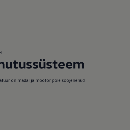
d
ahutussüsteem
atuur on madal ja mootor pole soojenenud.