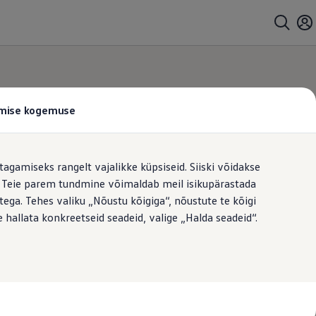
tamise kogemuse
tagamiseks rangelt vajalikke küpsiseid. Siiski võidakse
t. Teie parem tundmine võimaldab meil isikupärastada
ega. Tehes valiku „Nõustu kõigiga“, nõustute te kõigi
 hallata konkreetseid seadeid, valige „Halda seadeid“.