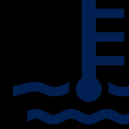
Mootoriõli ja töövedelikud
Veljed ja rehvid
Avarii- ja rikkeabi
Volkswageni teenindus
Lisatarvikud
Sise- ja väliskaitse
Transpordi- ja pagasilahendused
Meelelahutus ja elektroonika
Isikupärastamine
Seinalaadija ja laadimiskaablid
Klienditeave
Ringlussevõtt ja tagastamine
Tagasikutsumiskampaaniad
Hoiatus- ja märgutuled
Teie Volkswageni uusimad tarkvaravärskendus
Teie Volkswageni uusimad tarkvaravärskendus
Digitaalne juhend
myVolkswagen
Takata turvapadja ohutusalane tagasikutsumine