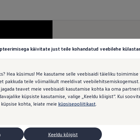
pteerimisega käivitate just teile kohandatud veebilehe külas
ks? Hea küsimus! Me kasutame selle veebisaidi täieliku toimimise 
, et pakkuda teile võimalikult meeldivat veebilehitsemiskogemus
 jagada teavet meie veebisaidi kasutamise kohta ka oma partnerit
vajalike küpsiste kasutamise, valige „Keeldu kõigist“. Kui soovite
 küpsise kohta, leiate meie
küpsisepoliitikast
.
a
Keeldu kõigist