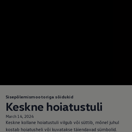
Sisepõlemismootoriga sõidukid
Keskne hoiatustuli
March 14, 2024
Keskne kollane hoiatustuli vilgub või süttib, mõnel juhul
kostab hoiatusheli või kuvatakse täiendavad sümbolid.