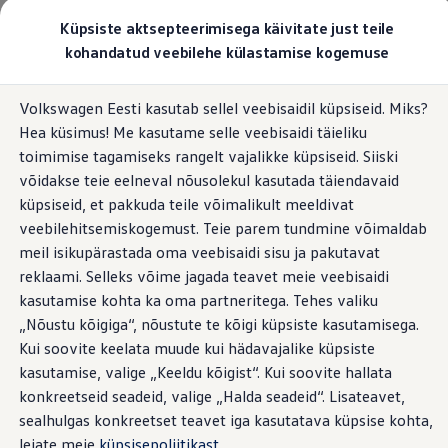
Valige oma Volkswagen
Küpsiste aktsepteerimisega käivitate just teile
Mudelid ja konfiguraator
kohandatud veebilehe külastamise kogemuse
Uus ID. Cross
Konfigureeri
Hüppa
Hüppa
Volkswageni linnamaasturid
Volkswagen Eesti kasutab sellel veebisaidil küpsiseid. Miks?
põhisisu
jaluse
Volkswageni tarbesõidukid. Igaks ülesandeks valmis
Hea küsimus! Me kasutame selle veebisaidi täieliku
juurde
juurde
Volkswagen laoautode e-pood
Pakkumised ja teenused
toimimise tagamiseks rangelt vajalikke küpsiseid. Siiski
Juubelipakkumine
võidakse teie eelneval nõusolekul kasutada täiendavaid
Autovahetus
küpsiseid, et pakkuda teile võimalikult meeldivat
Garantii
Volkswagen laoautode e-pood
veebilehitsemiskogemust. Teie parem tundmine võimaldab
Liising
meil isikupärastada oma veebisaidi sisu ja pakutavat
Tasuta registreerimistasu sinu uuele Volkswagenile!
reklaami. Selleks võime jagada teavet meie veebisaidi
Tiguani pistikhübriid
Elektriautod ja hübriidautod
kasutamise kohta ka oma partneritega. Tehes valiku
Pistikhübriid
„Nõustu kõigiga“, nõustute te kõigi küpsiste kasutamisega.
Golf eHybrid
Kui soovite keelata muude kui hädavajalike küpsiste
Tiguan eHybrid
Passat eHybrid
kasutamise, valige „Keeldu kõigist“. Kui soovite hallata
Tayron eHybrid
konkreetseid seadeid, valige „Halda seadeid“. Lisateavet,
Touareg eHybrid
sealhulgas konkreetset teavet iga kasutatava küpsise kohta,
Ära iial ütle iial
ID. teadmised
leiate meie
küpsisepoliitikast
.