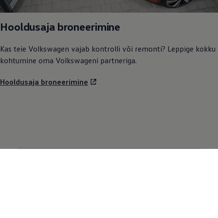
Hooldusaja broneerimine
Kas teie
Volkswagen
vajab kontrolli või remonti? Leppige kokku
kohtumine oma Volkswageni partneriga.
Hooldusaja broneerimine
Meie mudelid
Autod laos
Maasturid
Elektriautod
Hübriidautod