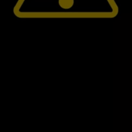
Mootoriõli ja töövedelikud
Veljed ja rehvid
Avarii- ja rikkeabi
Volkswageni teenindus
Lisatarvikud
Sise- ja väliskaitse
Transpordi- ja pagasilahendused
Meelelahutus ja elektroonika
Isikupärastamine
Seinalaadija ja laadimiskaablid
Klienditeave
Ringlussevõtt ja tagastamine
Tagasikutsumiskampaaniad
Hoiatus- ja märgutuled
Teie Volkswageni uusimad tarkvaravärskendus
Teie Volkswageni uusimad tarkvaravärskendus
Digitaalne juhend
myVolkswagen
Takata turvapadja ohutusalane tagasikutsumine