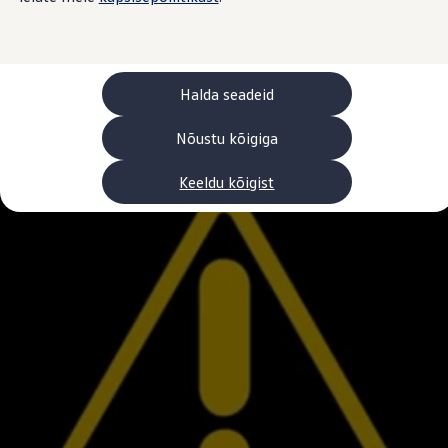
Laadimine ja sõiduulatus
Tehnoloogia ja arendus
Üleminek e-mobiilsusele
Jätkusuutlikkus
Elektrisõidukid töökojas: lõpp õlivahetustele
Halda seadeid
ID. tarkvarauuendus*
Elektriautode tarneajad
Ühenduvus
Nõustu kõigiga
VW Connect
Kõik teenused
Keeldu kõigist
Aktiveerimine
VW Connect teie ID. jaoks.
Car-Net
App-Connect
Upgrades
We Charge
Fleet Interface Data
Volkswagenist
Saa rohkem
Uudised
Lisavarustus ja teenindus
Teenindus ja varuosad
Volkswageni eelised
Ülevaatus
Remont ja kontroll