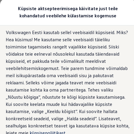
Valige oma Volkswagen
Küpsiste aktsepteerimisega käivitate just teile
Mudelid ja konfiguraator
kohandatud veebilehe külastamise kogemuse
Uus ID. Cross
Konfigureeri
Hüppa
Hüppa
Volkswageni linnamaasturid
Volkswagen Eesti kasutab sellel veebisaidil küpsiseid. Miks?
põhisisu
jaluse
Volkswageni tarbesõidukid. Igaks ülesandeks valmis
Hea küsimus! Me kasutame selle veebisaidi täieliku
juurde
juurde
Volkswagen laoautode e-pood
Pakkumised ja teenused
toimimise tagamiseks rangelt vajalikke küpsiseid. Siiski
Juubelipakkumine
võidakse teie eelneval nõusolekul kasutada täiendavaid
Autovahetus
küpsiseid, et pakkuda teile võimalikult meeldivat
Garantii
Volkswagen laoautode e-pood
veebilehitsemiskogemust. Teie parem tundmine võimaldab
Liising
meil isikupärastada oma veebisaidi sisu ja pakutavat
Tasuta registreerimistasu sinu uuele Volkswagenile!
reklaami. Selleks võime jagada teavet meie veebisaidi
Tiguani pistikhübriid
Elektriautod ja hübriidautod
kasutamise kohta ka oma partneritega. Tehes valiku
Pistikhübriid
„Nõustu kõigiga“, nõustute te kõigi küpsiste kasutamisega.
Golf eHybrid
Kui soovite keelata muude kui hädavajalike küpsiste
Tiguan eHybrid
Passat eHybrid
kasutamise, valige „Keeldu kõigist“. Kui soovite hallata
Tayron eHybrid
konkreetseid seadeid, valige „Halda seadeid“. Lisateavet,
Touareg eHybrid
sealhulgas konkreetset teavet iga kasutatava küpsise kohta,
Ära iial ütle iial
ID. teadmised
leiate meie
küpsisepoliitikast
.