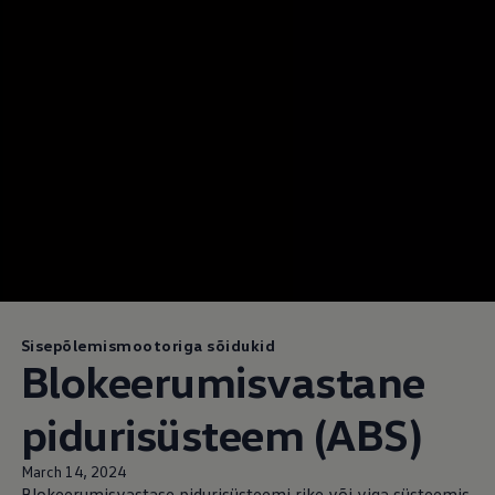
Sisepõlemismootoriga sõidukid
Blokeerumisvastane
pidurisüsteem (ABS)
March 14, 2024
Blokeerumisvastase pidurisüsteemi rike või viga süsteemis.