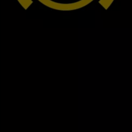
Mootoriõli ja töövedelikud
Veljed ja rehvid
Avarii- ja rikkeabi
Volkswageni teenindus
Lisatarvikud
Sise- ja väliskaitse
Transpordi- ja pagasilahendused
Meelelahutus ja elektroonika
Isikupärastamine
Seinalaadija ja laadimiskaablid
Klienditeave
Ringlussevõtt ja tagastamine
Tagasikutsumiskampaaniad
Hoiatus- ja märgutuled
Teie Volkswageni uusimad tarkvaravärskendus
Teie Volkswageni uusimad tarkvaravärskendus
Digitaalne juhend
myVolkswagen
Takata turvapadja ohutusalane tagasikutsumine