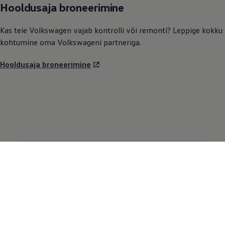
Hooldusaja broneerimine
Kas teie
Volkswagen
vajab kontrolli või remonti? Leppige kokku
kohtumine oma Volkswageni partneriga.
Hooldusaja broneerimine
Meie mudelid
Autod laos
Maasturid
Elektriautod
Hübriidautod