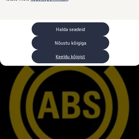
Laadimine ja sõiduulatus
Tehnoloogia ja arendus
Üleminek e-mobiilsusele
Jätkusuutlikkus
Elektrisõidukid töökojas: lõpp õlivahetustele
Halda seadeid
ID. tarkvarauuendus*
Elektriautode tarneajad
Ühenduvus
Nõustu kõigiga
VW Connect
Kõik teenused
Keeldu kõigist
Aktiveerimine
VW Connect teie ID. jaoks.
Car-Net
App-Connect
Upgrades
We Charge
Fleet Interface Data
Volkswagenist
Saa rohkem
Uudised
Lisavarustus ja teenindus
Teenindus ja varuosad
Volkswageni eelised
Ülevaatus
Remont ja kontroll