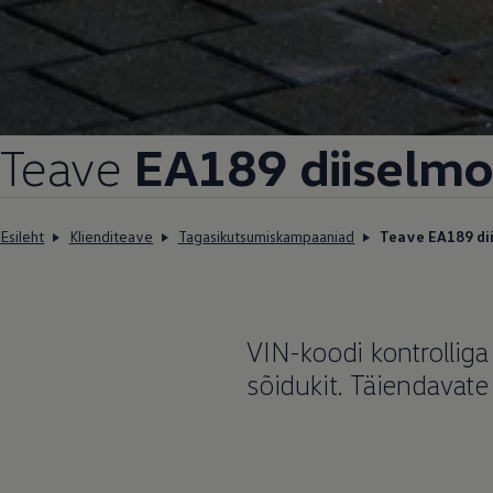
Teave
EA189 diiselmo
Esileht
Klienditeave
Tagasikutsumiskampaaniad
Teave EA189 di
VIN-koodi kontrolliga
sõidukit. Täiendavate