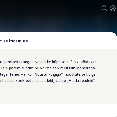
tamise kogemuse
tagamiseks rangelt vajalikke küpsiseid. Siiski võidakse
t. Teie parem tundmine võimaldab meil isikupärastada
ega. Tehes valiku „Nõustu kõigiga“, nõustute te kõigi
 hallata konkreetseid seadeid, valige „Halda seadeid“.