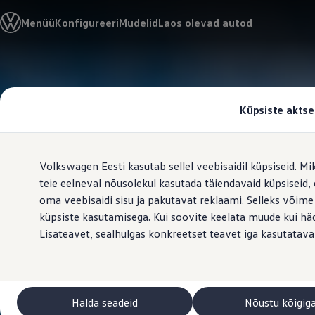
Valige oma Volkswagen
Menüü
Konfigureeri
Mudelid
Laos olevad autod
Mudelid ja konfiguraator
Uus ID. Cross
Konfigureeri
Volkswageni linnamaasturid
Hüppa
Hüppa
Volkswageni tarbesõidukid. Igaks ülesandeks valmis
põhisisu
jaluse
Volkswagen laoautode e-pood
juurde
juurde
Pakkumised ja teenused
Küpsiste aktse
Juubelipakkumine
Autovahetus
Garantii
Volkswagen laoautode e-pood
Volkswagen Eesti kasutab sellel veebisaidil küpsiseid. Mi
Liising
Tasuta registreerimistasu sinu uuele Volkswagenile!
teie eelneval nõusolekul kasutada täiendavaid küpsiseid
Tiguani pistikhübriid
oma veebisaidi sisu ja pakutavat reklaami. Selleks võime
Elektriautod ja hübriidautod
küpsiste kasutamisega. Kui soovite keelata muude kui häda
Pistikhübriid
Golf eHybrid
Lisateavet, sealhulgas konkreetset teavet iga kasutatava
Tiguan eHybrid
Passat eHybrid
Tayron eHybrid
Touareg eHybrid
Ära iial ütle iial
Halda seadeid
Nõustu kõigig
ID. teadmised