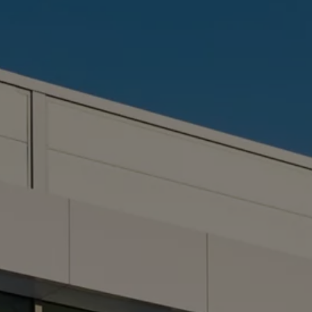
Mootoriõli ja töövedelikud
Veljed ja rehvid
Avarii- ja rikkeabi
Volkswageni teenindus
Lisatarvikud
Sise- ja väliskaitse
Transpordi- ja pagasilahendused
Meelelahutus ja elektroonika
Isikupärastamine
Seinalaadija ja laadimiskaablid
Klienditeave
Ringlussevõtt ja tagastamine
Tagasikutsumiskampaaniad
Hoiatus- ja märgutuled
Teie Volkswageni uusimad tarkvaravärskendus
Teie Volkswageni uusimad tarkvaravärskendus
Digitaalne juhend
myVolkswagen
Takata turvapadja ohutusalane tagasikutsumine