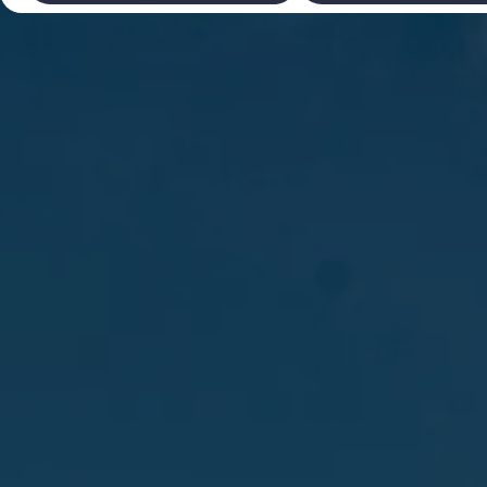
Laadimine ja sõiduulatus
Tehnoloogia ja arendus
Üleminek e-mobiilsusele
Jätkusuutlikkus
Elektrisõidukid töökojas: lõpp õlivahetustele
ID. tarkvarauuendus*
Elektriautode tarneajad
Ühenduvus
VW Connect
Kõik teenused
Aktiveerimine
VW Connect teie ID. jaoks.
Car-Net
App-Connect
Upgrades
We Charge
Fleet Interface Data
Volkswagenist
Saa rohkem
Uudised
Lisavarustus ja teenindus
Teenindus ja varuosad
Volkswageni eelised
Ülevaatus
Remont ja kontroll