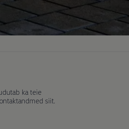
udutab ka teie
kontaktandmed siit.