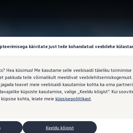
pteerimisega käivitate just teile kohandatud veebilehe külas
ks? Hea küsimus! Me kasutame selle veebisaidi täieliku toimimise 
, et pakkuda teile võimalikult meeldivat veebilehitsemiskogemus
 jagada teavet meie veebisaidi kasutamise kohta ka oma partnerit
vajalike küpsiste kasutamise, valige „Keeldu kõigist“. Kui soovite
 küpsise kohta, leiate meie
küpsisepoliitikast
.
a
Keeldu kõigist