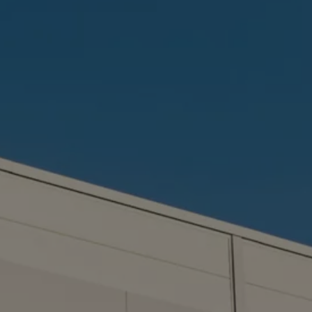
ed
ed