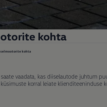
otorite kohta
iselmootorite kohta
 saate vaadata, kas diiselautode juhtum pu
 küsimuste korral leiate klienditeeninduse 