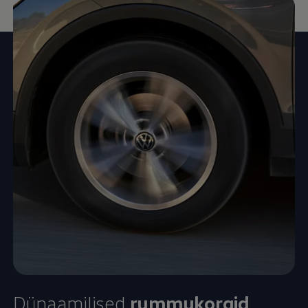
Dünaamilised
rummukorgid