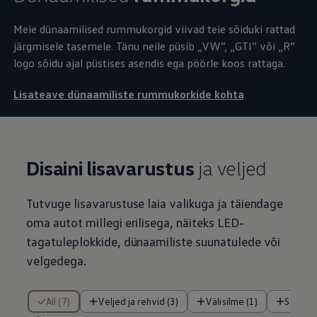
Meie dünaamilised rummukorgid viivad teie sõiduki rattad
järgmisele tasemele. Tänu neile püsib „VW”, „GTI” või „R”
logo sõidu ajal püstises asendis ega pöörle koos rattaga.
Lisateave dünaamiliste rummukorkide kohta
Disaini lisavarustus
ja veljed
Tutvuge lisavarustuse laia valikuga ja täiendage
oma autot millegi erilisega, näiteks LED-
tagatuleplokkide, dünaamiliste suunatulede või
velgedega.
/ Üksused
All (7)
Veljed ja rehvid (3)
Välisilme (1)
Salong 