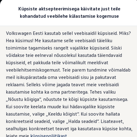
Valige oma Volkswagen
Küpsiste aktsepteerimisega käivitate just teile
Mudelid ja konfiguraator
kohandatud veebilehe külastamise kogemuse
Uus ID. Cross
Konfigureeri
Hüppa
Hüppa
Volkswageni linnamaasturid
Volkswagen Eesti kasutab sellel veebisaidil küpsiseid. Miks?
põhisisu
jaluse
Volkswageni tarbesõidukid. Igaks ülesandeks valmis
Hea küsimus! Me kasutame selle veebisaidi täieliku
juurde
juurde
Volkswagen laoautode e-pood
Pakkumised ja teenused
toimimise tagamiseks rangelt vajalikke küpsiseid. Siiski
Juubelipakkumine
võidakse teie eelneval nõusolekul kasutada täiendavaid
Autovahetus
küpsiseid, et pakkuda teile võimalikult meeldivat
Garantii
Volkswagen laoautode e-pood
veebilehitsemiskogemust. Teie parem tundmine võimaldab
Liising
meil isikupärastada oma veebisaidi sisu ja pakutavat
Tasuta registreerimistasu sinu uuele Volkswagenile!
reklaami. Selleks võime jagada teavet meie veebisaidi
Tiguani pistikhübriid
Elektriautod ja hübriidautod
kasutamise kohta ka oma partneritega. Tehes valiku
Pistikhübriid
„Nõustu kõigiga“, nõustute te kõigi küpsiste kasutamisega.
Golf eHybrid
Kui soovite keelata muude kui hädavajalike küpsiste
Tiguan eHybrid
Passat eHybrid
kasutamise, valige „Keeldu kõigist“. Kui soovite hallata
Tayron eHybrid
konkreetseid seadeid, valige „Halda seadeid“. Lisateavet,
Touareg eHybrid
sealhulgas konkreetset teavet iga kasutatava küpsise kohta,
Ära iial ütle iial
ID. teadmised
leiate meie
küpsisepoliitikast
.