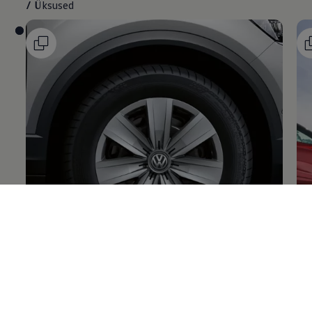
/
Üksused
Ilukilbid
Ve