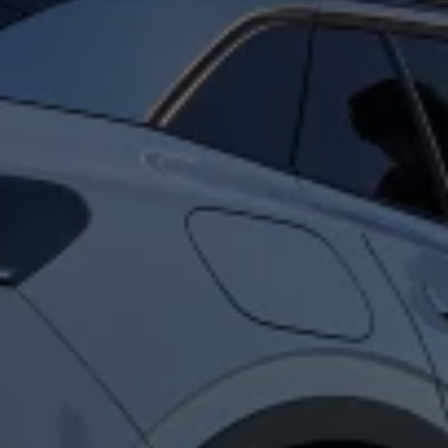
Mootoriõli ja töövedelikud
Veljed ja rehvid
Avarii- ja rikkeabi
Volkswageni teenindus
Lisatarvikud
Sise- ja väliskaitse
Transpordi- ja pagasilahendused
Meelelahutus ja elektroonika
Isikupärastamine
Seinalaadija ja laadimiskaablid
Klienditeave
Ringlussevõtt ja tagastamine
Tagasikutsumiskampaaniad
Hoiatus- ja märgutuled
Teie Volkswageni uusimad tarkvaravärskendus
Teie Volkswageni uusimad tarkvaravärskendus
Digitaalne juhend
myVolkswagen
Takata turvapadja ohutusalane tagasikutsumine