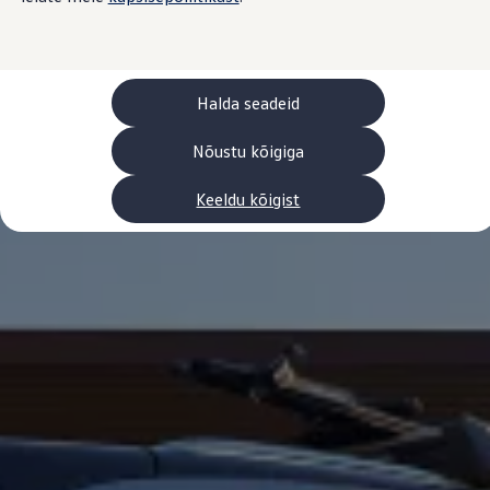
Laadimine ja sõiduulatus
Tehnoloogia ja arendus
Üleminek e-mobiilsusele
Jätkusuutlikkus
Elektrisõidukid töökojas: lõpp õlivahetustele
Halda seadeid
ID. tarkvarauuendus*
Elektriautode tarneajad
Ühenduvus
Nõustu kõigiga
VW Connect
Kõik teenused
Keeldu kõigist
Aktiveerimine
VW Connect teie ID. jaoks.
Car-Net
App-Connect
Upgrades
We Charge
Fleet Interface Data
Volkswagenist
Saa rohkem
Uudised
Lisavarustus ja teenindus
Teenindus ja varuosad
Volkswageni eelised
Ülevaatus
Remont ja kontroll