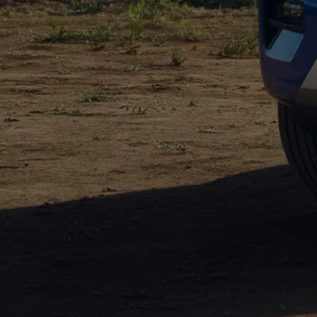
Mootoriõli ja töövedelikud
Veljed ja rehvid
Avarii- ja rikkeabi
Volkswageni teenindus
Lisatarvikud
Sise- ja väliskaitse
Transpordi- ja pagasilahendused
Meelelahutus ja elektroonika
Isikupärastamine
Seinalaadija ja laadimiskaablid
Klienditeave
Ringlussevõtt ja tagastamine
Tagasikutsumiskampaaniad
Hoiatus- ja märgutuled
Teie Volkswageni uusimad tarkvaravärskendus
Teie Volkswageni uusimad tarkvaravärskendus
Digitaalne juhend
myVolkswagen
Takata turvapadja ohutusalane tagasikutsumine