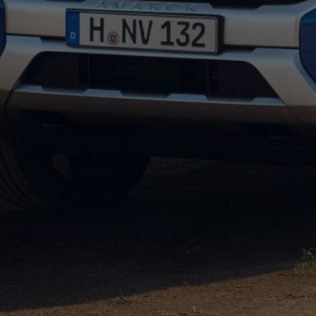
ed
ed