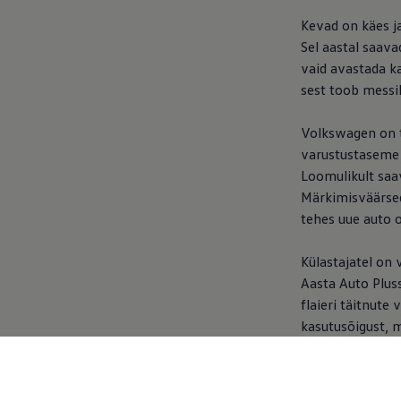
Kevad on käes j
Sel aastal saava
vaid avastada ka
sest toob messi
Volkswagen
on 
varustustaseme 
Loomulikult saav
Märkimisväärse
tehes uue auto o
Külastajatel on
Aasta Auto Pluss 
flaieri täitnute
kasutusõigust, 
Tulge ja külas
sõidukite võlud