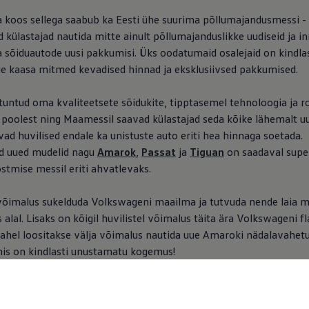
a koos sellega saabub ka Eesti ühe suurima põllumajandusmessi -
d külastajad nautida mitte ainult põllumajanduslikke uudiseid ja 
 sõiduautode uusi pakkumisi. Üks oodatumaid osalejaid on kindlas
le kaasa mitmed kevadised hinnad ja eksklusiivsed pakkumised.
tuntud oma kvaliteetsete sõidukite, tipptasemel tehnoloogia ja r
poolest ning Maamessil saavad külastajad seda kõike lähemalt uu
ad huvilised endale ka unistuste auto eriti hea hinnaga soetada.
d uued mudelid nagu
Amarok
,
Passat
ja
Tiguan
on saadaval supe
stmise messil eriti ahvatlevaks.
 võimalus sukelduda Volkswageni maailma ja tutvuda nende laia m
alal. Lisaks on kõigil huvilistel võimalus täita ära Volkswageni fla
 vahel loositakse välja võimalus nautida uue Amaroki nädalavahet
mis on kindlasti unustamatu kogemus!
tage Volkswageni Maamessi stendi ning laske end kaasa haara
est ja ahvatlevatest pakkumistest. Näeme 18.-20. aprillil Tar