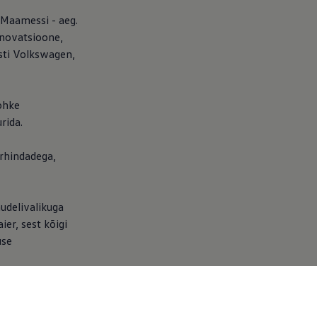
 Maamessi - aeg.
innovatsioone,
ti
Volkswagen
,
ohke
rida.
rhindadega,
udelivalikuga
ier, sest kõigi
use
ta tipptasemel
tus!