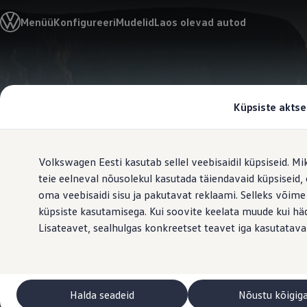
Valige oma Volkswagen
Menüü
Konfigureeri
Mudelid
Laos olevad autod
Mudelid ja konfiguraator
Uus ID. Cross
Konfigureeri
Volkswageni linnamaasturid
Hüppa
Hüppa
Volkswageni tarbesõidukid. Igaks ülesandeks valmis
põhisisu
jaluse
Volkswagen laoautode e-pood
juurde
juurde
Pakkumised ja teenused
Küpsiste aktse
Juubelipakkumine
Autovahetus
Garantii
Volkswagen laoautode e-pood
Volkswagen Eesti kasutab sellel veebisaidil küpsiseid. Mi
Liising
Tasuta registreerimistasu sinu uuele Volkswagenile!
teie eelneval nõusolekul kasutada täiendavaid küpsiseid
Tiguani pistikhübriid
oma veebisaidi sisu ja pakutavat reklaami. Selleks võime
Elektriautod ja hübriidautod
küpsiste kasutamisega. Kui soovite keelata muude kui häda
Pistikhübriid
Golf eHybrid
Lisateavet, sealhulgas konkreetset teavet iga kasutatava
Tiguan eHybrid
Passat eHybrid
Tayron eHybrid
Touareg eHybrid
Ära iial ütle iial
Halda seadeid
Nõustu kõigig
ID. teadmised