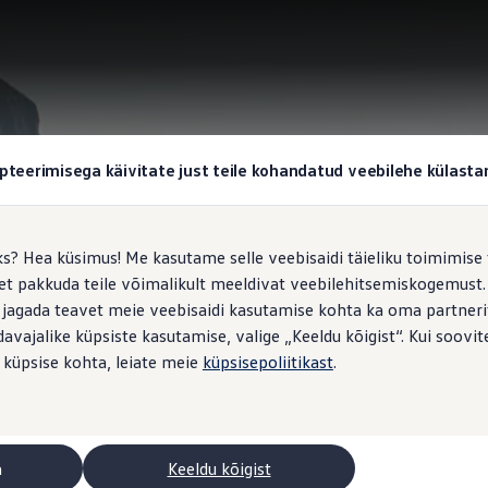
pteerimisega käivitate just teile kohandatud veebilehe külas
ks? Hea küsimus! Me kasutame selle veebisaidi täieliku toimimise 
, et pakkuda teile võimalikult meeldivat veebilehitsemiskogemus
 jagada teavet meie veebisaidi kasutamise kohta ka oma partnerit
vajalike küpsiste kasutamise, valige „Keeldu kõigist“. Kui soovite
 küpsise kohta, leiate meie
küpsisepoliitikast
.
a
Keeldu kõigist