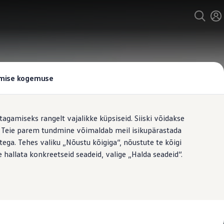
tamise kogemuse
tagamiseks rangelt vajalikke küpsiseid. Siiski võidakse
t. Teie parem tundmine võimaldab meil isikupärastada
ega. Tehes valiku „Nõustu kõigiga“, nõustute te kõigi
 hallata konkreetseid seadeid, valige „Halda seadeid“.