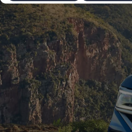
Laadimine ja sõiduulatus
Tehnoloogia ja arendus
Üleminek e-mobiilsusele
Jätkusuutlikkus
Elektrisõidukid töökojas: lõpp õlivahetustele
ID. tarkvarauuendus*
Elektriautode tarneajad
Ühenduvus
VW Connect
Kõik teenused
Aktiveerimine
VW Connect teie ID. jaoks.
Car-Net
App-Connect
Upgrades
We Charge
Fleet Interface Data
Volkswagenist
Saa rohkem
Uudised
Lisavarustus ja teenindus
Teenindus ja varuosad
Volkswageni eelised
Ülevaatus
Remont ja kontroll