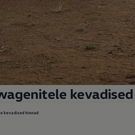
agenitele kevadised
e kevadised hinnad