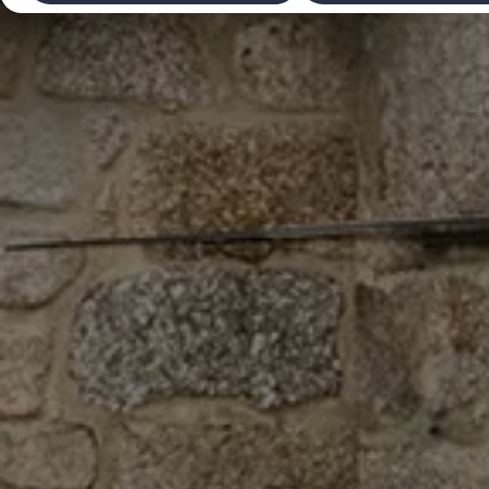
Laadimine ja sõiduulatus
Tehnoloogia ja arendus
Üleminek e-mobiilsusele
Jätkusuutlikkus
Elektrisõidukid töökojas: lõpp õlivahetustele
ID. tarkvarauuendus*
Elektriautode tarneajad
Ühenduvus
VW Connect
Kõik teenused
Aktiveerimine
VW Connect teie ID. jaoks.
Car-Net
App-Connect
Upgrades
We Charge
Fleet Interface Data
Volkswagenist
Saa rohkem
Uudised
Lisavarustus ja teenindus
Teenindus ja varuosad
Volkswageni eelised
Ülevaatus
Remont ja kontroll