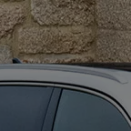
Mootoriõli ja töövedelikud
Veljed ja rehvid
Avarii- ja rikkeabi
Volkswageni teenindus
Lisatarvikud
Sise- ja väliskaitse
Transpordi- ja pagasilahendused
Meelelahutus ja elektroonika
Isikupärastamine
Seinalaadija ja laadimiskaablid
Klienditeave
Ringlussevõtt ja tagastamine
Tagasikutsumiskampaaniad
Hoiatus- ja märgutuled
Teie Volkswageni uusimad tarkvaravärskendus
Teie Volkswageni uusimad tarkvaravärskendus
Digitaalne juhend
myVolkswagen
Takata turvapadja ohutusalane tagasikutsumine