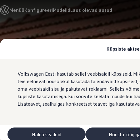
Valige oma Volkswagen
Menüü
Konfigureeri
Mudelid
Laos olevad autod
Mudelid ja konfiguraator
Uus ID. Cross
Konfigureeri
Volkswageni linnamaasturid
Hüppa
Hüppa
Volkswageni tarbesõidukid. Igaks ülesandeks valmis
põhisisu
jaluse
Volkswagen laoautode e-pood
juurde
juurde
Pakkumised ja teenused
Küpsiste aktse
Juubelipakkumine
Autovahetus
Garantii
Volkswagen laoautode e-pood
Volkswagen Eesti kasutab sellel veebisaidil küpsiseid. Mi
Liising
Tasuta registreerimistasu sinu uuele Volkswagenile!
teie eelneval nõusolekul kasutada täiendavaid küpsiseid
Tiguani pistikhübriid
oma veebisaidi sisu ja pakutavat reklaami. Selleks võime
Elektriautod ja hübriidautod
küpsiste kasutamisega. Kui soovite keelata muude kui häda
Pistikhübriid
Golf eHybrid
Lisateavet, sealhulgas konkreetset teavet iga kasutatava
Tiguan eHybrid
Passat eHybrid
Tayron eHybrid
Touareg eHybrid
Ära iial ütle iial
Halda seadeid
Nõustu kõigig
ID. teadmised