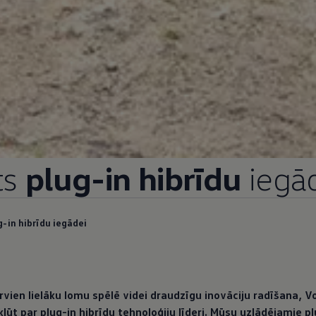
ts
plug-in hibrīdu
iegā
g-in hibrīdu iegādei
rvien lielāku lomu spēlē videi draudzīgu inovāciju radīšana,
V
 kļūt par plug-in hibrīdu tehnoloģiju līderi. Mūsu uzlādējamie plu