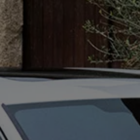
ed
ed