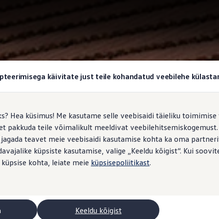
pteerimisega käivitate just teile kohandatud veebilehe külas
ks? Hea küsimus! Me kasutame selle veebisaidi täieliku toimimise 
, et pakkuda teile võimalikult meeldivat veebilehitsemiskogemus
 jagada teavet meie veebisaidi kasutamise kohta ka oma partnerit
vajalike küpsiste kasutamise, valige „Keeldu kõigist“. Kui soovite
 küpsise kohta, leiate meie
küpsisepoliitikast
.
a
Keeldu kõigist