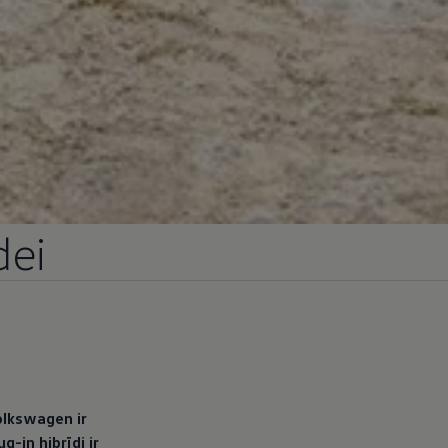
dei
olkswagen
ir
g-in hibrīdi ir