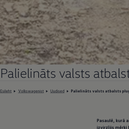
Palielināts valsts atbals
Esileht
Volkswagenist
Uudised
Palielināts valsts atbalsts plu
Pasaulē, kurā a
izvirzījis mērķi