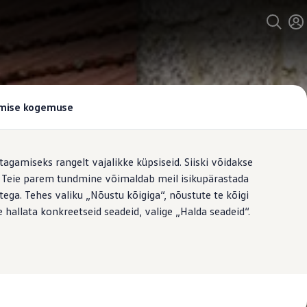
tamise kogemuse
tagamiseks rangelt vajalikke küpsiseid. Siiski võidakse
t. Teie parem tundmine võimaldab meil isikupärastada
ega. Tehes valiku „Nõustu kõigiga“, nõustute te kõigi
 hallata konkreetseid seadeid, valige „Halda seadeid“.