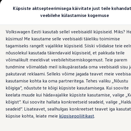
Valige oma Volkswagen
Küpsiste aktsepteerimisega käivitate just teile kohanda
Mudelid ja konfiguraator
veebilehe külastamise kogemuse
Uus ID. Cross
Konfigureeri
Hüppa
Hüppa
Volkswageni linnamaasturid
Volkswagen Eesti kasutab sellel veebisaidil küpsiseid. Miks? H
põhisisu
jaluse
Volkswageni tarbesõidukid. Igaks ülesandeks valmis
küsimus! Me kasutame selle veebisaidi täieliku toimimise
juurde
juurde
Volkswagen laoautode e-pood
Pakkumised ja teenused
tagamiseks rangelt vajalikke küpsiseid. Siiski võidakse teie eel
Juubelipakkumine
nõusolekul kasutada täiendavaid küpsiseid, et pakkuda teile
Autovahetus
võimalikult meeldivat veebilehitsemiskogemust. Teie parem
Garantii
Volkswagen laoautode e-pood
tundmine võimaldab meil isikupärastada oma veebisaidi sisu j
Liising
pakutavat reklaami. Selleks võime jagada teavet meie veebisa
Tasuta registreerimistasu sinu uuele Volkswagenile!
kasutamise kohta ka oma partneritega. Tehes valiku „Nõustu
Tiguani pistikhübriid
Elektriautod ja hübriidautod
kõigiga“, nõustute te kõigi küpsiste kasutamisega. Kui soovite
Pistikhübriid
keelata muude kui hädavajalike küpsiste kasutamise, valige „K
Golf eHybrid
kõigist“. Kui soovite hallata konkreetseid seadeid, valige „Hald
Tiguan eHybrid
Passat eHybrid
seadeid“. Lisateavet, sealhulgas konkreetset teavet iga kasuta
Tayron eHybrid
küpsise kohta, leiate meie
küpsisepoliitikast
.
Touareg eHybrid
Ära iial ütle iial
ID. teadmised