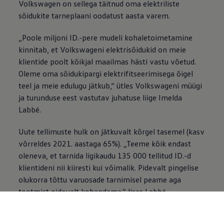
Volkswagen
on sellega täitnud oma elektriliste
sõidukite tarneplaani oodatust aasta varem.
„Poole miljoni ID.-pere mudeli kohaletoimetamine
kinnitab, et Volkswageni elektrisõidukid on meie
klientide poolt kõikjal maailmas hästi vastu võetud.
Oleme oma sõidukipargi elektrifitseerimisega õigel
teel ja meie edulugu jätkub,“ ütles Volkswageni müügi
ja turunduse eest vastutav juhatuse liige Imelda
Labbé.
Uute tellimuste hulk on jätkuvalt kõrgel tasemel (kasv
võrreldes 2021. aastaga 65%). „Teeme kõik endast
oleneva, et tarnida ligikaudu 135 000 tellitud ID.-d
klientideni nii kiiresti kui võimalik. Pidevalt pingelise
olukorra tõttu varuosade tarnimisel peame aga
tootmist pidevalt kohandama,” lisas Labbé.
Baltikumis on seni klientideni jõudnud 550 ID.-pere