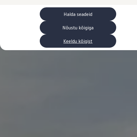
Laadimine ja sõiduulatus
Tehnoloogia ja arendus
Üleminek e-mobiilsusele
Halda seadeid
Jätkusuutlikkus
Elektrisõidukid töökojas: lõpp õlivahetustele
Nõustu kõigiga
ID. tarkvarauuendus*
Elektriautode tarneajad
Keeldu kõigist
Ühenduvus
VW Connect
Kõik teenused
Aktiveerimine
VW Connect teie ID. jaoks.
Car-Net
App-Connect
Upgrades
We Charge
Fleet Interface Data
Volkswagenist
Saa rohkem
Uudised
Lisavarustus ja teenindus
Teenindus ja varuosad
Volkswageni eelised
Ülevaatus
Remont ja kontroll