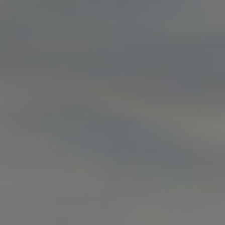
Mootoriõli ja töövedelikud
Veljed ja rehvid
Avarii- ja rikkeabi
Volkswageni teenindus
Lisatarvikud
Sise- ja väliskaitse
Transpordi- ja pagasilahendused
Meelelahutus ja elektroonika
Isikupärastamine
Seinalaadija ja laadimiskaablid
Klienditeave
Ringlussevõtt ja tagastamine
Tagasikutsumiskampaaniad
Hoiatus- ja märgutuled
Teie Volkswageni uusimad tarkvaravärskendus
Teie Volkswageni uusimad tarkvaravärskendus
Digitaalne juhend
myVolkswagen
Takata turvapadja ohutusalane tagasikutsumine