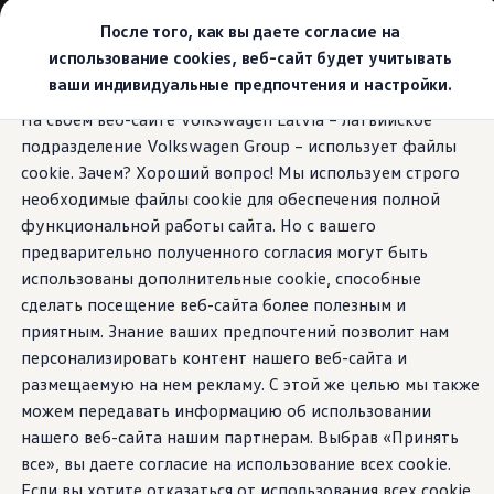
Выбери свой Volkswagen
После того, как вы даете согласие на
Модельный ряд
использование cookies, веб-сайт будет учитывать
Новый ID.Cross
ваши индивидуальные предпочтения и настройки.
Открой для себя семейство внедорожников Volks
Перейти к
Перейти к
Автомобильный онлайн-магазин Volkswagen
На своем веб-сайте Volkswagen Latvia – латвийское
основному
нижнему
Предложения и услуги
подразделение Volkswagen Group – использует файлы
содержанию
колонтитулу
Юбилейное предложение
Автомобильный онлайн-магазин Volkswagen
cookie. Зачем? Хороший вопрос! Мы используем строго
Обмен автомобилей
необходимые файлы cookie для обеспечения полной
Лизинг Volkswagen
функциональной работы сайта. Но с вашего
Гарантия
Бесплатная регистрация для вашего нового Volksw
предварительно полученного согласия могут быть
Взаимодействие в сети простыми словами
использованы дополнительные cookie, способные
VW Connect
сделать посещение веб-сайта более полезным и
Активация
Все службы
приятным. Знание ваших предпочтений позволит нам
VW Connect для Вашего ID.
персонализировать контент нашего веб-сайта и
Обновления (Upgrades)
размещаемую на нем рекламу. С этой же целью мы также
Car-Net
App-Connect
можем передавать информацию об использовании
Fleet Interface Data
нашего веб-сайта нашим партнерам. Выбрав «Принять
O Volkswagen
все», вы даете согласие на использование всех cookie.
Получи больше
Владельцы и услуги
Если вы хотите отказаться от использования всех cookie,