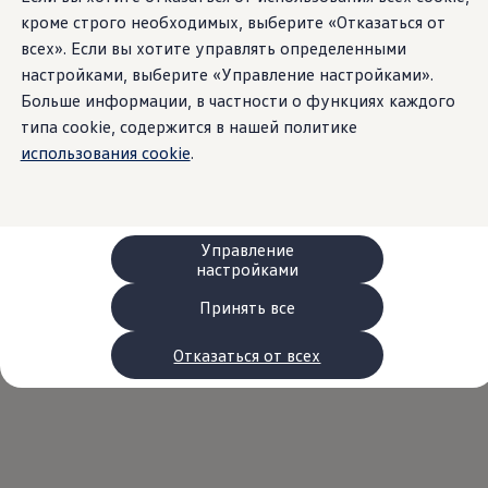
Сервис и запчасти
кроме строго необходимых, выберите «Отказаться от
Преимущества Volkswagen
всех». Если вы хотите управлять определенными
Техобслуживание
Ремонт и проверки
настройками, выберите «Управление настройками».
Моторное масло и технические жидкости
Больше информации, в частности о функциях каждого
Колеса и шины
типа cookie, содержится в нашей политике
Помощь при авариях и поломках
Обслуживание автомобилей
использования cookie
.
Аксессуары
Защита кузова и салона
Решения для перевозки и багажа
Развлечения и электроника
Персонализация
Управление
Настенная зарядная станция и кабели для за
настройками
Важная информация для клиентов
Переработка и возврат продукции
Принять все
Кампании по отзыву автомобилей
Предупредительные и контрольные индика
Отказаться от всех
Обновления программного обеспечения
Обновления программного обеспечения для а
Электронное руководство
myVolkswagen
Отзыв подушек Takata по соображениям безопасн