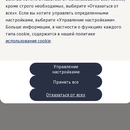
Сервис и запчасти
кроме строго необходимых, выберите «Отказаться от
Преимущества Volkswagen
всех». Если вы хотите управлять определенными
Техобслуживание
Ремонт и проверки
настройками, выберите «Управление настройками».
Моторное масло и технические жидкости
Больше информации, в частности о функциях каждого
Колеса и шины
типа cookie, содержится в нашей политике
Помощь при авариях и поломках
Обслуживание автомобилей
использования cookie
.
Аксессуары
Защита кузова и салона
Решения для перевозки и багажа
Развлечения и электроника
Персонализация
Управление
Настенная зарядная станция и кабели для за
настройками
Важная информация для клиентов
Переработка и возврат продукции
Принять все
Кампании по отзыву автомобилей
Предупредительные и контрольные индика
Отказаться от всех
Обновления программного обеспечения
Обновления программного обеспечения для а
Электронное руководство
myVolkswagen
Отзыв подушек Takata по соображениям безопасн