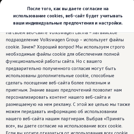
Выбери свой Volkswagen
После того, как вы даете согласие на
Модельный ряд
использование cookies, веб-сайт будет учитывать
Новый ID.Cross
ваши индивидуальные предпочтения и настройки.
Открой для себя семейство внедорожников Volks
Перейти к
Перейти к
Автомобильный онлайн-магазин Volkswagen
На своем веб-сайте Volkswagen Latvia – латвийское
основному
нижнему
Предложения и услуги
подразделение Volkswagen Group – использует файлы
содержанию
колонтитулу
Юбилейное предложение
Автомобильный онлайн-магазин Volkswagen
cookie. Зачем? Хороший вопрос! Мы используем строго
Обмен автомобилей
необходимые файлы cookie для обеспечения полной
Лизинг Volkswagen
функциональной работы сайта. Но с вашего
Гарантия
Бесплатная регистрация для вашего нового Volksw
предварительно полученного согласия могут быть
Взаимодействие в сети простыми словами
использованы дополнительные cookie, способные
VW Connect
сделать посещение веб-сайта более полезным и
Активация
Все службы
приятным. Знание ваших предпочтений позволит нам
VW Connect для Вашего ID.
персонализировать контент нашего веб-сайта и
Обновления (Upgrades)
размещаемую на нем рекламу. С этой же целью мы также
Car-Net
App-Connect
можем передавать информацию об использовании
Fleet Interface Data
нашего веб-сайта нашим партнерам. Выбрав «Принять
O Volkswagen
все», вы даете согласие на использование всех cookie.
Получи больше
Владельцы и услуги
Если вы хотите отказаться от использования всех cookie,