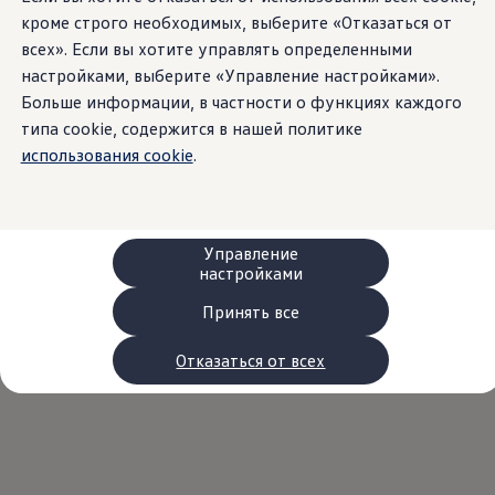
Сервис и запчасти
кроме строго необходимых, выберите «Отказаться от
Преимущества Volkswagen
всех». Если вы хотите управлять определенными
Техобслуживание
Ремонт и проверки
настройками, выберите «Управление настройками».
Моторное масло и технические жидкости
Больше информации, в частности о функциях каждого
Колеса и шины
типа cookie, содержится в нашей политике
Помощь при авариях и поломках
Обслуживание автомобилей
использования cookie
.
Аксессуары
Защита кузова и салона
Решения для перевозки и багажа
Развлечения и электроника
Персонализация
Управление
Настенная зарядная станция и кабели для за
настройками
Важная информация для клиентов
Переработка и возврат продукции
Принять все
Кампании по отзыву автомобилей
Предупредительные и контрольные индика
Отказаться от всех
Обновления программного обеспечения
Обновления программного обеспечения для а
Электронное руководство
myVolkswagen
Отзыв подушек Takata по соображениям безопасн