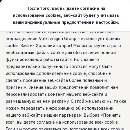
Выбери свой Volkswagen
После того, как вы даете согласие на
Модельный ряд
использование cookies, веб-сайт будет учитывать
Новый ID.Cross
ваши индивидуальные предпочтения и настройки.
Открой для себя семейство внедорожников Volks
Перейти к
Перейти к
Автомобильный онлайн-магазин Volkswagen
На своем веб-сайте Volkswagen Latvia – латвийское
основному
нижнему
Предложения и услуги
подразделение Volkswagen Group – использует файлы
содержанию
колонтитулу
Юбилейное предложение
Автомобильный онлайн-магазин Volkswagen
cookie. Зачем? Хороший вопрос! Мы используем строго
Обмен автомобилей
необходимые файлы cookie для обеспечения полной
Лизинг Volkswagen
функциональной работы сайта. Но с вашего
Гарантия
Бесплатная регистрация для вашего нового Volksw
предварительно полученного согласия могут быть
Взаимодействие в сети простыми словами
использованы дополнительные cookie, способные
VW Connect
сделать посещение веб-сайта более полезным и
Активация
Все службы
приятным. Знание ваших предпочтений позволит нам
VW Connect для Вашего ID.
персонализировать контент нашего веб-сайта и
Обновления (Upgrades)
размещаемую на нем рекламу. С этой же целью мы также
Car-Net
App-Connect
можем передавать информацию об использовании
Fleet Interface Data
нашего веб-сайта нашим партнерам. Выбрав «Принять
O Volkswagen
все», вы даете согласие на использование всех cookie.
Получи больше
Владельцы и услуги
Если вы хотите отказаться от использования всех cookie,