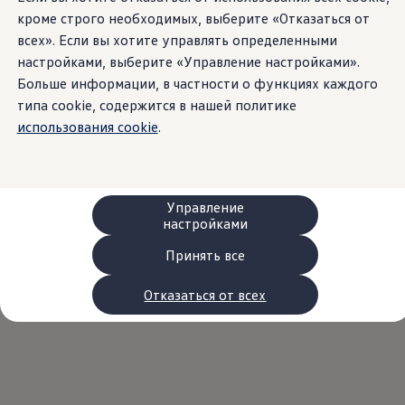
Сервис и запчасти
кроме строго необходимых, выберите «Отказаться от
Преимущества Volkswagen
всех». Если вы хотите управлять определенными
Техобслуживание
Ремонт и проверки
настройками, выберите «Управление настройками».
Моторное масло и технические жидкости
Больше информации, в частности о функциях каждого
Колеса и шины
типа cookie, содержится в нашей политике
Помощь при авариях и поломках
Обслуживание автомобилей
использования cookie
.
Аксессуары
Защита кузова и салона
Решения для перевозки и багажа
Развлечения и электроника
Персонализация
Управление
Настенная зарядная станция и кабели для за
настройками
Важная информация для клиентов
Переработка и возврат продукции
Принять все
Кампании по отзыву автомобилей
Предупредительные и контрольные индика
Отказаться от всех
Обновления программного обеспечения
Обновления программного обеспечения для а
Электронное руководство
myVolkswagen
Отзыв подушек Takata по соображениям безопасн