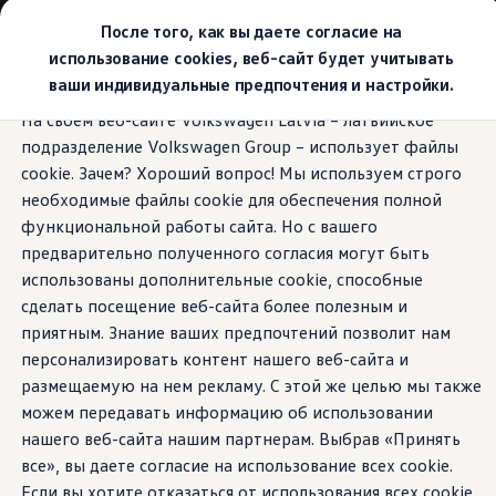
Выбери свой Volkswagen
После того, как вы даете согласие на
Модельный ряд
использование cookies, веб-сайт будет учитывать
Новый ID.Cross
ваши индивидуальные предпочтения и настройки.
Открой для себя семейство внедорожников Volks
Перейти к
Перейти к
Автомобильный онлайн-магазин Volkswagen
На своем веб-сайте Volkswagen Latvia – латвийское
основному
нижнему
Предложения и услуги
подразделение Volkswagen Group – использует файлы
содержанию
колонтитулу
Юбилейное предложение
Автомобильный онлайн-магазин Volkswagen
cookie. Зачем? Хороший вопрос! Мы используем строго
Обмен автомобилей
необходимые файлы cookie для обеспечения полной
Лизинг Volkswagen
функциональной работы сайта. Но с вашего
Гарантия
Бесплатная регистрация для вашего нового Volksw
предварительно полученного согласия могут быть
Взаимодействие в сети простыми словами
использованы дополнительные cookie, способные
VW Connect
сделать посещение веб-сайта более полезным и
Активация
Все службы
приятным. Знание ваших предпочтений позволит нам
VW Connect для Вашего ID.
персонализировать контент нашего веб-сайта и
Обновления (Upgrades)
размещаемую на нем рекламу. С этой же целью мы также
Car-Net
App-Connect
можем передавать информацию об использовании
Fleet Interface Data
нашего веб-сайта нашим партнерам. Выбрав «Принять
O Volkswagen
все», вы даете согласие на использование всех cookie.
Получи больше
Владельцы и услуги
Если вы хотите отказаться от использования всех cookie,