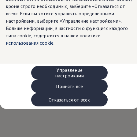
Сервис и запчасти
кроме строго необходимых, выберите «Отказаться от
Преимущества Volkswagen
всех». Если вы хотите управлять определенными
Техобслуживание
Ремонт и проверки
настройками, выберите «Управление настройками».
Моторное масло и технические жидкости
Больше информации, в частности о функциях каждого
Колеса и шины
типа cookie, содержится в нашей политике
Помощь при авариях и поломках
Обслуживание автомобилей
использования cookie
.
Аксессуары
Защита кузова и салона
Решения для перевозки и багажа
Развлечения и электроника
Персонализация
Управление
Настенная зарядная станция и кабели для за
настройками
Важная информация для клиентов
Переработка и возврат продукции
Принять все
Кампании по отзыву автомобилей
Предупредительные и контрольные индика
Отказаться от всех
Обновления программного обеспечения
Обновления программного обеспечения для а
Электронное руководство
myVolkswagen
Отзыв подушек Takata по соображениям безопасн