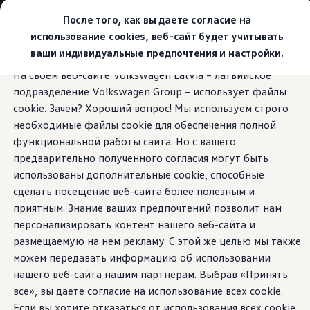
Выбери свой Volkswagen
После того, как вы даете согласие на
Модельный ряд
использование cookies, веб-сайт будет учитывать
Новый ID.Cross
ваши индивидуальные предпочтения и настройки.
Открой для себя семейство внедорожников Volks
Перейти к
Перейти к
Автомобильный онлайн-магазин Volkswagen
На своем веб-сайте Volkswagen Latvia – латвийское
основному
нижнему
Предложения и услуги
подразделение Volkswagen Group – использует файлы
содержанию
колонтитулу
Юбилейное предложение
Автомобильный онлайн-магазин Volkswagen
cookie. Зачем? Хороший вопрос! Мы используем строго
Обмен автомобилей
необходимые файлы cookie для обеспечения полной
Лизинг Volkswagen
функциональной работы сайта. Но с вашего
Гарантия
Бесплатная регистрация для вашего нового Volksw
предварительно полученного согласия могут быть
Взаимодействие в сети простыми словами
использованы дополнительные cookie, способные
VW Connect
сделать посещение веб-сайта более полезным и
Активация
Все службы
приятным. Знание ваших предпочтений позволит нам
VW Connect для Вашего ID.
персонализировать контент нашего веб-сайта и
Обновления (Upgrades)
размещаемую на нем рекламу. С этой же целью мы также
Car-Net
App-Connect
можем передавать информацию об использовании
Fleet Interface Data
нашего веб-сайта нашим партнерам. Выбрав «Принять
O Volkswagen
все», вы даете согласие на использование всех cookie.
Получи больше
Владельцы и услуги
Если вы хотите отказаться от использования всех cookie,