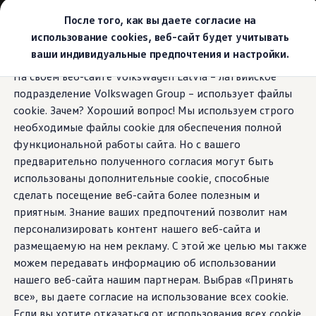
Выбери свой Volkswagen
После того, как вы даете согласие на
Модельный ряд
использование cookies, веб-сайт будет учитывать
Новый ID.Cross
ваши индивидуальные предпочтения и настройки.
Открой для себя семейство внедорожников Volks
Перейти к
Перейти к
Автомобильный онлайн-магазин Volkswagen
На своем веб-сайте Volkswagen Latvia – латвийское
основному
нижнему
Предложения и услуги
подразделение Volkswagen Group – использует файлы
содержанию
колонтитулу
Юбилейное предложение
Автомобильный онлайн-магазин Volkswagen
cookie. Зачем? Хороший вопрос! Мы используем строго
Обмен автомобилей
необходимые файлы cookie для обеспечения полной
Лизинг Volkswagen
функциональной работы сайта. Но с вашего
Гарантия
Бесплатная регистрация для вашего нового Volksw
предварительно полученного согласия могут быть
Взаимодействие в сети простыми словами
использованы дополнительные cookie, способные
VW Connect
сделать посещение веб-сайта более полезным и
Активация
Все службы
приятным. Знание ваших предпочтений позволит нам
VW Connect для Вашего ID.
персонализировать контент нашего веб-сайта и
Обновления (Upgrades)
размещаемую на нем рекламу. С этой же целью мы также
Car-Net
App-Connect
можем передавать информацию об использовании
Fleet Interface Data
нашего веб-сайта нашим партнерам. Выбрав «Принять
O Volkswagen
все», вы даете согласие на использование всех cookie.
Получи больше
Владельцы и услуги
Если вы хотите отказаться от использования всех cookie,