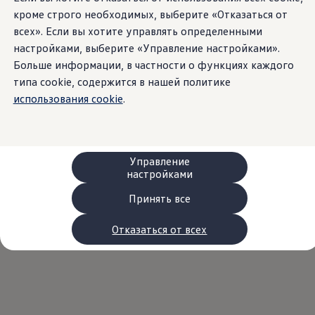
Сервис и запчасти
кроме строго необходимых, выберите «Отказаться от
Преимущества Volkswagen
всех». Если вы хотите управлять определенными
Техобслуживание
Ремонт и проверки
настройками, выберите «Управление настройками».
Моторное масло и технические жидкости
Больше информации, в частности о функциях каждого
Колеса и шины
типа cookie, содержится в нашей политике
Помощь при авариях и поломках
Обслуживание автомобилей
использования cookie
.
Аксессуары
Защита кузова и салона
Решения для перевозки и багажа
Развлечения и электроника
Персонализация
Управление
Настенная зарядная станция и кабели для за
настройками
Важная информация для клиентов
Переработка и возврат продукции
Принять все
Кампании по отзыву автомобилей
Предупредительные и контрольные индика
Отказаться от всех
Обновления программного обеспечения
Обновления программного обеспечения для а
Электронное руководство
myVolkswagen
Отзыв подушек Takata по соображениям безопасн