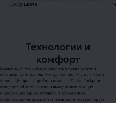
Выбор
цвета
Ин
Технологии и
комфорт
Ваша миссия — профессионализм, а новая Caravelle
обеспечит вам технологическую поддержку на высшем
уровне. Цифровая приборная панель Digital Cockpit в
стандартной комплектации выводит всю важную
информацию одним взглядом, а современная
информационно-развлекательная система гарантирует
стабильное подключение и развлечения в дороге. Благодаря
множеству разъёмов и интерфейсов все устройства водителя