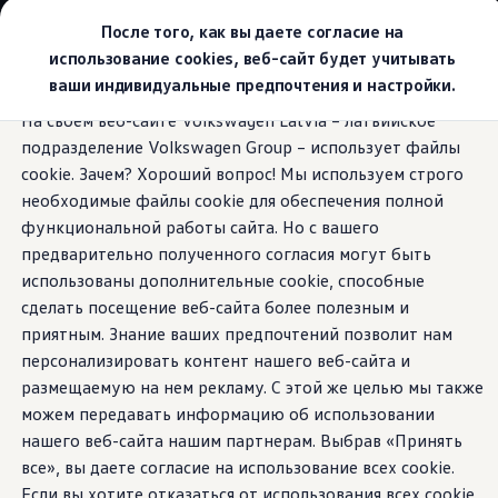
Выбери свой Volkswagen
После того, как вы даете согласие на
Модельный ряд
использование cookies, веб-сайт будет учитывать
Новый ID.Cross
ваши индивидуальные предпочтения и настройки.
Открой для себя семейство внедорожников Volks
Перейти к
Перейти к
Автомобильный онлайн-магазин Volkswagen
На своем веб-сайте Volkswagen Latvia – латвийское
основному
нижнему
Предложения и услуги
Обновления
подразделение Volkswagen Group – использует файлы
содержанию
колонтитулу
Юбилейное предложение
Автомобильный онлайн-магазин Volkswagen
cookie. Зачем? Хороший вопрос! Мы используем строго
Обмен автомобилей
необходимые файлы cookie для обеспечения полной
Лизинг Volkswagen
функциональной работы сайта. Но с вашего
Гарантия
Добавление
новых
Бесплатная регистрация для вашего нового Volksw
предварительно полученного согласия могут быть
Взаимодействие в сети простыми словами
использованы дополнительные cookie, способные
VW Connect
функций
сделать посещение веб-сайта более полезным и
Активация
Все службы
приятным. Знание ваших предпочтений позволит нам
VW Connect для Вашего ID.
персонализировать контент нашего веб-сайта и
Обновления (Upgrades)
Даже после приобретения Multivan вы сможете
размещаемую на нем рекламу. С этой же целью мы также
Car-Net
расширять его возможности дополнительными
App-Connect
можем передавать информацию об использовании
функциями, как привыкли это делать со своим
Fleet Interface Data
нашего веб-сайта нашим партнерам. Выбрав «Принять
O Volkswagen
смартфоном. Просто перейдите в веб-магазин
все», вы даете согласие на использование всех cookie.
Получи больше
Volkswagen
Connect либо магазин In-Car Shop
Владельцы и услуги
Если вы хотите отказаться от использования всех cookie,