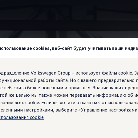
wagen
Варианты привода
 использование cookies, веб-сайт будет учитывать ваши инд
agen!
подразделение Volkswagen Group – использует файлы cookie. 
функциональной работы сайта. Но с вашего предварительно 
плагин гибрид или по
е веб-сайта более полезным и приятным. Знание ваших пред
 этой же целью мы также можем передавать информацию об и
кий —
выберите лучш
вание всех cookie. Если вы хотите отказаться от использован
ределенными настройками, выберите «Управление настройками
спользования cookie
.
 ваших поездок.