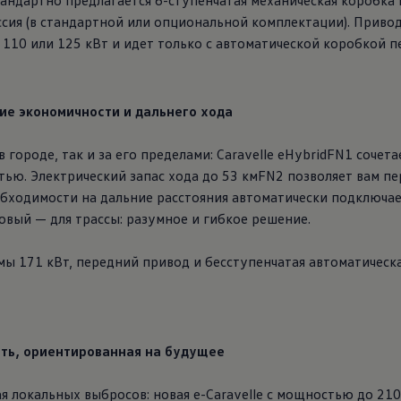
андартно предлагается 6-ступенчатая механическая коробка 
сия (в стандартной или опциональной комплектации). Приво
10 или 125 кВт и идет только с автоматической коробкой п
ие экономичности и дальнего хода
 городе, так и за его пределами: Caravelle eHybridFN1 соче
остью. Электрический запас хода до 53 кмFN2 позволяет вам пе
обходимости на дальние расстояния автоматически подключае
овый — для трассы: разумное и гибкое решение.
мы 171 кВт, передний привод и бесступенчатая автоматическа
сть, ориентированная на будущее
локальных выбросов: новая e-Caravelle с мощностью до 210 кВ