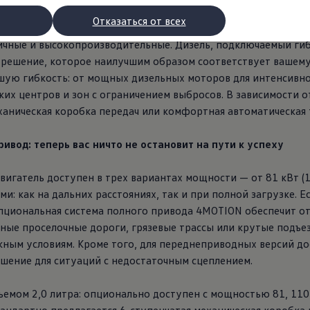
рских перевозок каждый день приносит что-то новое: утром
Отказаться от всех
вечером — длительные маршруты. К счастью, новая Caravelle 
ичные и высокопроизводительные. Дизель, подключаемый гиб
 решение, которое наилучшим образом соответствует вашем
шую гибкость: от мощных дизельных моторов для интенсивно
ких центров и зон с ограничением выбросов. В зависимости 
ханическая коробка передач или комфортная автоматическая 
ивод: теперь вас ничто не остановит на пути к успеху
рядки
атель доступен в трех вариантах мощности — от 81 кВт (110 л.
ми: как на дальних расстояниях, так и при полной загрузке. 
опциональная система полного привода 4MOTION обеспечит о
торы
ные проселочные дороги, грязевые трассы или крутые подъе
втомобилей с двигателями внутреннего сгорания
ожным условиям. Кроме того, для переднеприводных версий д
ение для ситуаций с недостаточным сцеплением.
ости
емом 2,0 литра: опционально доступен с мощностью 81, 110 