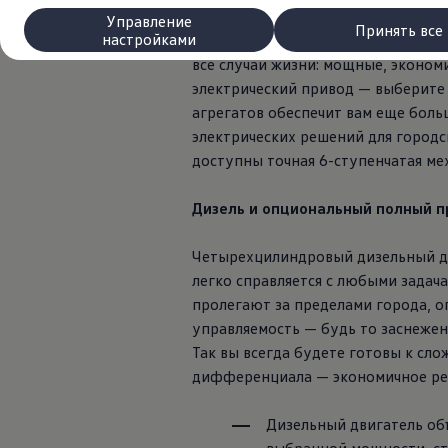
Сервис и запчасти
В сфере профессиональных пассажи
Управление
Преимущества Volkswagen
Принять все
настройками
трансферы из аэропорта и отеля, 
Техобслуживание
Ремонт и проверки
все случаи жизни: мощные, эконом
Моторное масло и технические жидкости
электрический привод — выберите
Колеса и шины
агрегатов обеспечит вам еще боль
Помощь при авариях и поломках
Обслуживание автомобилей
электрических решений для городс
Аксессуары
доступны точная 6-ступенчатая ме
Защита кузова и салона
Решения для перевозки и багажа
Развлечения и электроника
Дизель и опциональный полный пр
Персонализация
Настенная зарядная станция и кабели для за
Четырехцилиндровый дизельный двиг
Важная информация для клиентов
Переработка и возврат продукции
легко справляется с любыми задача
Кампании по отзыву автомобилей
пролегают за пределами города, 
Предупредительные и контрольные индика
управляемость — будь то заснежен
Обновления программного обеспечения
Обновления программного обеспечения для а
Так вы всегда будете готовы к сл
Электронное руководство
дифференциала — экономичное реш
myVolkswagen
Отзыв подушек Takata по соображениям безопасн
Дизельный двигатель объ