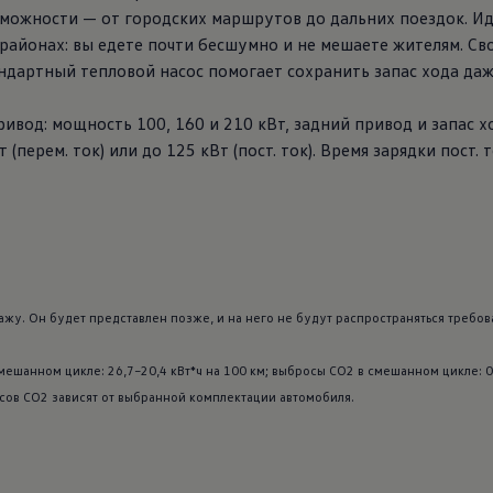
можности — от городских маршрутов до дальних поездок. Ид
районах: вы едете почти бесшумно и не мешаете жителям. Св
дартный тепловой насос помогает сохранить запас хода даж
вод: мощность 100, 160 и 210 кВт, задний привод и запас х
(перем. ток) или до 125 кВт (пост. ток). Время зарядки пост. 
ажу. Он будет представлен позже, и на него не будут распространяться требо
мешанном цикле: 26,7–20,4 кВт*ч на 100 км; выбросы CO2 в смешанном цикле: 0 
сов CO2 зависят от выбранной комплектации автомобиля.