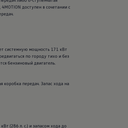
передач либо 8-ступенчатая
д 4MOTION доступен в сочетании с
ередач.
тает системную мощность 171 кВт
редвигаться по городу тихо и без
тся бензиновый двигатель.
я коробка передач. Запас хода на
т (286 л. с.) и запасом хода до