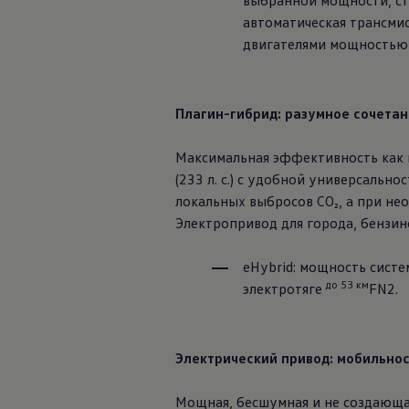
выбранной мощности, ст
автоматическая трансмис
двигателями мощностью 1
Плагин-гибрид: разумное сочетан
Максимальная эффективность как в
(233 л. с.) с удобной универсальн
локальных выбросов CO₂, а при не
Электропривод для города, бензин
eHybrid: мощность систе
до 53 км
электротяге
FN2.
Электрический привод: мобильно
Мощная, бесшумная и не создающая 