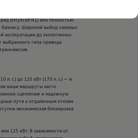
 — поездки по городу, днем —
предлагает варианты привода на
рид (eHybridFN1) или полностью
у бизнесу. Широкий выбор силовых
й эксплуатации до экологичных
от выбранного типа привода
трансмиссия.
 с.) до 125 кВт (170 л. с.) — и
Если ваши маршруты часто
тличное сцепление и надежную
здные пути к отдаленным отелям.
оступна механическая блокировка
или 125 кВт. В зависимости от