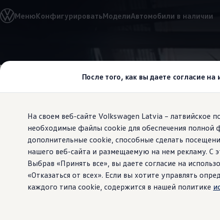
Выбери свой Volkswagen
Меню
Конфигурировать
Модели
Автомобили в наличии
Модельный ряд
Новый ID.Cross
Открой для себя семейство внедорожников Volks
Автомобильный онлайн-магазин Volkswagen
Перейти к
Перейти к
Предложения и услуги
основному
нижнему
Юбилейное предложение
содержанию
колонтитулу
Автомобильный онлайн-магазин Volkswagen
После того, как вы даете согласие на
Обмен автомобилей
Лизинг Volkswagen
Гарантия
Бесплатная регистрация для вашего нового Volksw
На своем веб-сайте Volkswagen Latvia – латвийское 
Взаимодействие в сети простыми словами
VW Connect
необходимые файлы cookie для обеспечения полной 
Дизельный, 
Активация
дополнительные cookie, способные сделать посещени
Все службы
нашего веб-сайта и размещаемую на нем рекламу. С
VW Connect для Вашего ID.
электричес
Обновления (Upgrades)
Выбрав «Принять все», вы даете согласие на использо
Car-Net
«Отказаться от всех». Если вы хотите управлять оп
App-Connect
каждого типа cookie, содержится в нашей политике
и
агрегат для
Fleet Interface Data
O Volkswagen
Получи больше
Владельцы и услуги