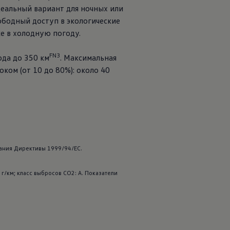
еальный вариант для ночных или
ободный доступ в экологические
е в холодную погоду.
FN3
ода до 350 км
. Максимальная
током (от 10 до 80%): около 40
вания Директивы 1999/94/EC.
г/км; класс выбросов CO2: A. Показатели