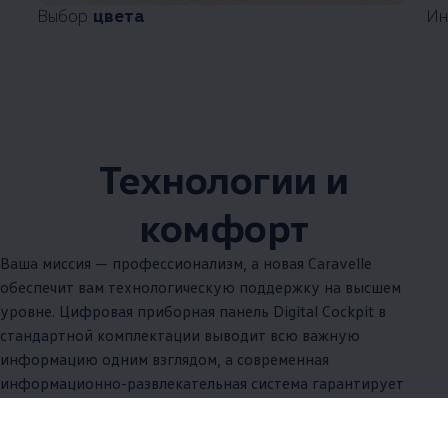
Выбор
цвета
Ин
Технологии и
комфорт
Ваша миссия — профессионализм, а новая Caravelle
обеспечит вам технологическую поддержку на высшем
уровне. Цифровая приборная панель Digital Cockpit в
стандартной комплектации выводит всю важную
информацию одним взглядом, а современная
информационно-развлекательная система гарантирует
стабильное подключение и развлечения в дороге. Благодаря
множеству разъёмов и интерфейсов все устройства водителя