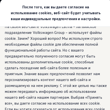
Выбери свой Volkswagen
После того, как вы даете согласие на
Модельный ряд
использование cookies, веб-сайт будет учитывать
Новый ID.Cross
ваши индивидуальные предпочтения и настройки.
Открой для себя семейство внедорожников Volks
Перейти к
Перейти к
Автомобильный онлайн-магазин Volkswagen
На своем веб-сайте Volkswagen Latvia – латвийское
основному
нижнему
Предложения и услуги
Порты и разъемы
подразделение Volkswagen Group – использует файлы
содержанию
колонтитулу
Юбилейное предложение
Автомобильный онлайн-магазин Volkswagen
cookie. Зачем? Хороший вопрос! Мы используем строго
Обмен автомобилей
необходимые файлы cookie для обеспечения полной
Лизинг Volkswagen
функциональной работы сайта. Но с вашего
Гарантия
Надежная связь
для
Бесплатная регистрация для вашего нового Volksw
предварительно полученного согласия могут быть
Взаимодействие в сети простыми словами
использованы дополнительные cookie, способные
VW Connect
повседневной работы
сделать посещение веб-сайта более полезным и
Активация
Все службы
приятным. Знание ваших предпочтений позволит нам
VW Connect для Вашего ID.
персонализировать контент нашего веб-сайта и
Обновления (Upgrades)
Бесперебойные процессы — залог успешных
размещаемую на нем рекламу. С этой же целью мы также
Car-Net
пассажирских перевозок. То же самое касается
App-Connect
можем передавать информацию об использовании
технологий. Новая Caravelle гарантирует, что ваш
Fleet Interface Data
нашего веб-сайта нашим партнерам. Выбрав «Принять
O Volkswagen
смартфон, планшет и другие устройства всегда будут в
все», вы даете согласие на использование всех cookie.
Получи больше
рабочем состоянии. В удобном отсеке на центральной
Владельцы и услуги
Если вы хотите отказаться от использования всех cookie,