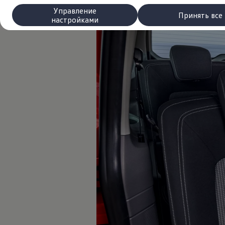
Сервис и запчасти
Управление
Преимущества Volkswagen
Принять все
настройками
Техобслуживание
Ремонт и проверки
Моторное масло и технические жидкости
Колеса и шины
Помощь при авариях и поломках
Обслуживание автомобилей
Аксессуары
Защита кузова и салона
Решения для перевозки и багажа
Развлечения и электроника
Персонализация
Настенная зарядная станция и кабели для за
Важная информация для клиентов
Переработка и возврат продукции
Кампании по отзыву автомобилей
Предупредительные и контрольные индика
Обновления программного обеспечения
Обновления программного обеспечения для а
Электронное руководство
myVolkswagen
Отзыв подушек Takata по соображениям безопасн