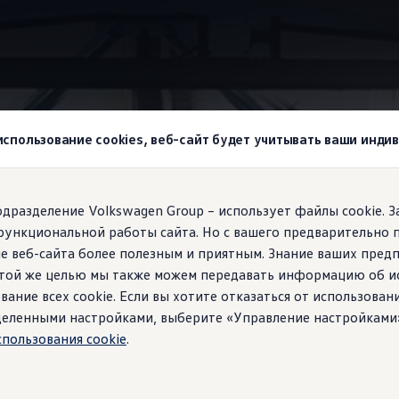
wagen
Конфигурация сидений
 использование cookies, веб-сайт будет учитывать ваши инд
agen!
подразделение Volkswagen Group – использует файлы cookie. 
функциональной работы сайта. Но с вашего предварительно 
я ваших пассажиро
е веб-сайта более полезным и приятным. Знание ваших пред
 этой же целью мы также можем передавать информацию об и
я гибкость для вас
вание всех cookie. Если вы хотите отказаться от использован
ределенными настройками, выберите «Управление настройками
спользования cookie
.