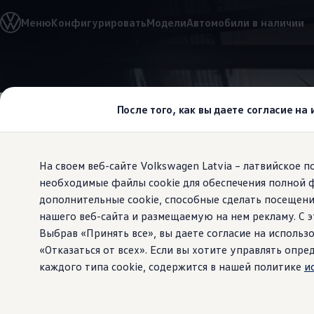
Выбери свой Volkswagen
Меню
Конфигурировать
Модели
Автомобили в наличии
Модельный ряд
Новый ID.Cross
Открой для себя семейство внедорожников Volks
Автомобильный онлайн-магазин Volkswagen
Перейти к
Перейти к
Предложения и услуги
основному
нижнему
Юбилейное предложение
содержанию
колонтитулу
Автомобильный онлайн-магазин Volkswagen
После того, как вы даете согласие на
Обмен автомобилей
Лизинг Volkswagen
Гарантия
Бесплатная регистрация для вашего нового Volksw
На своем веб-сайте Volkswagen Latvia – латвийское 
Взаимодействие в сети простыми словами
VW Connect
необходимые файлы cookie для обеспечения полной 
Комфорт дл
Активация
дополнительные cookie, способные сделать посещени
Все службы
нашего веб-сайта и размещаемую на нем рекламу. С
VW Connect для Вашего ID.
впечатляюща
Обновления (Upgrades)
Выбрав «Принять все», вы даете согласие на использо
Car-Net
«Отказаться от всех». Если вы хотите управлять оп
App-Connect
каждого типа cookie, содержится в нашей политике
и
Fleet Interface Data
O Volkswagen
Получи больше
Владельцы и услуги