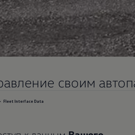
равление своим авто
Fleet Interface Data
оступ к данным
Вашего