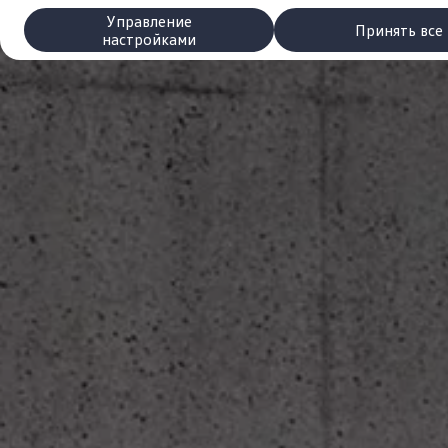
Сервис и запчасти
Управление
Преимущества Volkswagen
Принять все
настройками
Техобслуживание
Ремонт и проверки
Моторное масло и технические жидкости
Колеса и шины
Помощь при авариях и поломках
Обслуживание автомобилей
Аксессуары
Защита кузова и салона
Решения для перевозки и багажа
Развлечения и электроника
Персонализация
Настенная зарядная станция и кабели для за
Важная информация для клиентов
Переработка и возврат продукции
Кампании по отзыву автомобилей
Предупредительные и контрольные индика
Обновления программного обеспечения
Обновления программного обеспечения для а
Электронное руководство
myVolkswagen
Отзыв подушек Takata по соображениям безопасн