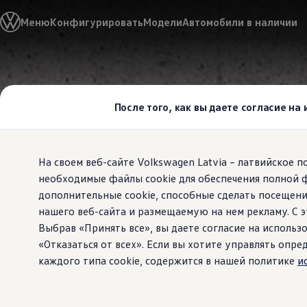
Выбери свой Volkswagen
Меню
Конфигурировать
Модели
Автомобили в наличии
Модельный ряд
Новый ID.Cross
Открой для себя семейство внедорожников Volks
Автомобильный онлайн-магазин Volkswagen
Перейти к
Перейти к
Предложения и услуги
основному
нижнему
Юбилейное предложение
содержанию
колонтитулу
Автомобильный онлайн-магазин Volkswagen
После того, как вы даете согласие на
Обмен автомобилей
Лизинг Volkswagen
Гарантия
Бесплатная регистрация для вашего нового Volksw
На своем веб-сайте Volkswagen Latvia – латвийское 
Взаимодействие в сети простыми словами
VW Connect
необходимые файлы cookie для обеспечения полной 
Активация
дополнительные cookie, способные сделать посещени
Все службы
нашего веб-сайта и размещаемую на нем рекламу. С
VW Connect для Вашего ID.
Обновления (Upgrades)
Выбрав «Принять все», вы даете согласие на использо
Car-Net
«Отказаться от всех». Если вы хотите управлять оп
App-Connect
каждого типа cookie, содержится в нашей политике
и
Fleet Interface Data
O Volkswagen
Получи больше
Владельцы и услуги