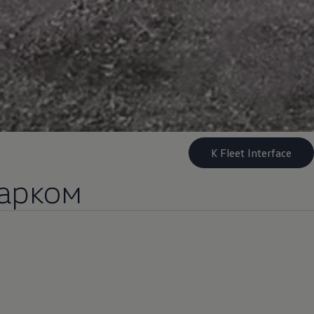
К Fleet Interface
парком