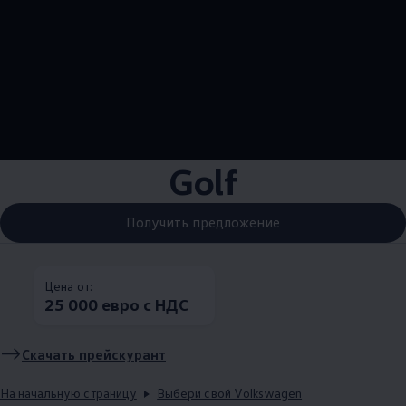
--:--
Remaining time, --:
Golf
Получить предложение
Цена от:
25 000 евро с НДС
Скачать прейскурант
На начальную страницу
Выбери свой Volkswagen