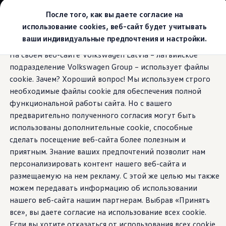
Выбери свой Volkswagen
После того, как вы даете согласие на
Модельный ряд
использование cookies, веб-сайт будет учитывать
Новый ID.Cross
ваши индивидуальные предпочтения и настройки.
Открой для себя семейство внедорожников Volks
Перейти к
Перейти к
Автомобильный онлайн-магазин Volkswagen
На своем веб-сайте Volkswagen Latvia – латвийское
основному
нижнему
Предложения и услуги
Кресло i-SIZE Trifix, дети в возрасте от 15
подразделение Volkswagen Group – использует файлы
содержанию
колонтитулу
Юбилейное предложение
до 48 месяцев/рост 76–105 см/вес 18 кг,
Автомобильный онлайн-магазин Volkswagen
cookie. Зачем? Хороший вопрос! Мы используем строго
в соответствии со стандартом R129/CCC
Обмен автомобилей
необходимые файлы cookie для обеспечения полной
Лизинг Volkswagen
функциональной работы сайта. Но с вашего
Гарантия
Бесплатная регистрация для вашего нового Volksw
предварительно полученного согласия могут быть
Взаимодействие в сети простыми словами
использованы дополнительные cookie, способные
VW Connect
сделать посещение веб-сайта более полезным и
Активация
Все службы
приятным. Знание ваших предпочтений позволит нам
VW Connect для Вашего ID.
персонализировать контент нашего веб-сайта и
Обновления (Upgrades)
размещаемую на нем рекламу. С этой же целью мы также
Car-Net
App-Connect
можем передавать информацию об использовании
Fleet Interface Data
нашего веб-сайта нашим партнерам. Выбрав «Принять
O Volkswagen
все», вы даете согласие на использование всех cookie.
Получи больше
Владельцы и услуги
Если вы хотите отказаться от использования всех cookie,