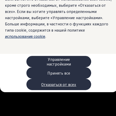
Сервис и запчасти
кроме строго необходимых, выберите «Отказаться от
Преимущества Volkswagen
всех». Если вы хотите управлять определенными
Техобслуживание
Ремонт и проверки
настройками, выберите «Управление настройками».
Моторное масло и технические жидкости
Больше информации, в частности о функциях каждого
Колеса и шины
типа cookie, содержится в нашей политике
Помощь при авариях и поломках
Обслуживание автомобилей
использования cookie
.
Аксессуары
Защита кузова и салона
Решения для перевозки и багажа
Развлечения и электроника
Персонализация
Управление
Настенная зарядная станция и кабели для за
настройками
Важная информация для клиентов
Переработка и возврат продукции
Принять все
Кампании по отзыву автомобилей
Предупредительные и контрольные индика
Отказаться от всех
Обновления программного обеспечения
Обновления программного обеспечения для а
Электронное руководство
myVolkswagen
Отзыв подушек Takata по соображениям безопасн