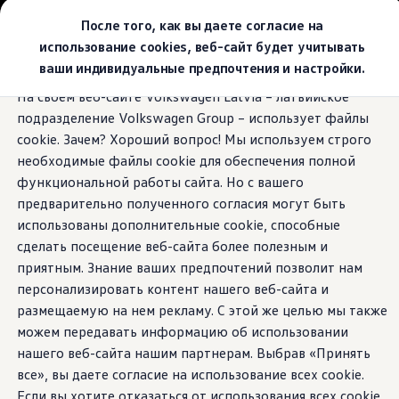
Выбери свой Volkswagen
После того, как вы даете согласие на
Модельный ряд
использование cookies, веб-сайт будет учитывать
Новый ID.Cross
ваши индивидуальные предпочтения и настройки.
Открой для себя семейство внедорожников Volks
Перейти к
Перейти к
Автомобильный онлайн-магазин Volkswagen
На своем веб-сайте Volkswagen Latvia – латвийское
основному
нижнему
Предложения и услуги
подразделение Volkswagen Group – использует файлы
содержанию
колонтитулу
Юбилейное предложение
Автомобильный онлайн-магазин Volkswagen
cookie. Зачем? Хороший вопрос! Мы используем строго
Обмен автомобилей
необходимые файлы cookie для обеспечения полной
Лизинг Volkswagen
функциональной работы сайта. Но с вашего
Гарантия
Бесплатная регистрация для вашего нового Volksw
предварительно полученного согласия могут быть
Взаимодействие в сети простыми словами
использованы дополнительные cookie, способные
VW Connect
сделать посещение веб-сайта более полезным и
Активация
Все службы
приятным. Знание ваших предпочтений позволит нам
VW Connect для Вашего ID.
персонализировать контент нашего веб-сайта и
Обновления (Upgrades)
размещаемую на нем рекламу. С этой же целью мы также
Car-Net
App-Connect
можем передавать информацию об использовании
Fleet Interface Data
нашего веб-сайта нашим партнерам. Выбрав «Принять
O Volkswagen
все», вы даете согласие на использование всех cookie.
Получи больше
Владельцы и услуги
Если вы хотите отказаться от использования всех cookie,