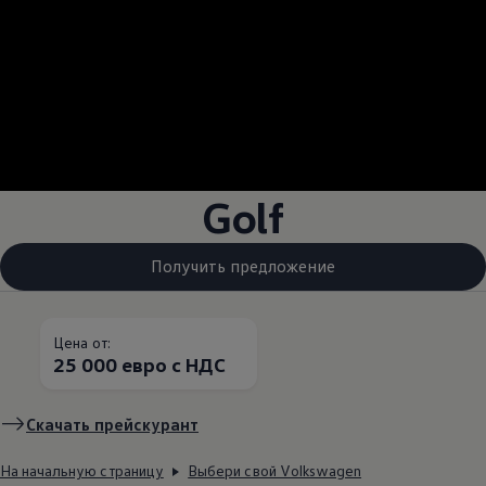
--:--
Remaining time, --:
Golf
Получить предложение
Цена от:
25 000 евро с НДС
Скачать прейскурант
На начальную страницу
Выбери свой Volkswagen