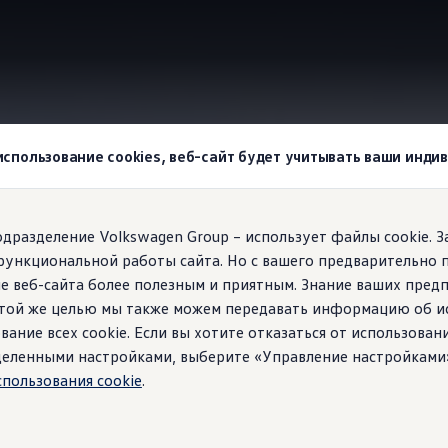
wagen
Отсеки для хранения
 использование cookies, веб-сайт будет учитывать ваши инд
agen!
подразделение Volkswagen Group – использует файлы cookie. 
функциональной работы сайта. Но с вашего предварительно 
м месте:
Crafter как 
е веб-сайта более полезным и приятным. Знание ваших пред
 этой же целью мы также можем передавать информацию об и
вание всех cookie. Если вы хотите отказаться от использован
ределенными настройками, выберите «Управление настройками
спользования cookie
.
о рабочего дня вне дома? Тогда ваш Crafter может быть не п
ть документы, назначать встречи и хранить рабочие инстру