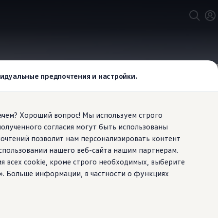
ивидуальные предпочтения и настройки.
Зачем? Хороший вопрос! Мы используем строго
полученного согласия могут быть использованы
мобильный
почтений позволит нам персонализировать контент
спользовании нашего веб-сайта нашим партнерам.
ия всех cookie, кроме строго необходимых, выберите
». Больше информации, в частности о функциях
росто средством передвижения. Это
менты. Продуманная концепция