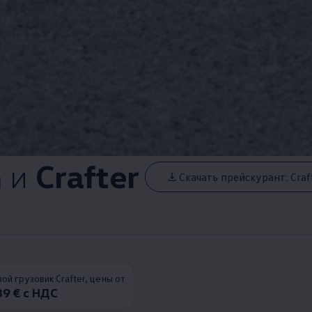
n
и
Crafter
Скачать прейскурант: Craf
ой грузовик Crafter, цены от
39 € с НДС