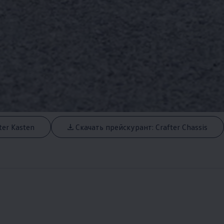
ter Kasten
Скачать прейскурант: Crafter Chassis