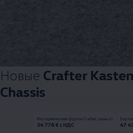
Новые
Crafter Kaste
Chassis
Изотермический фургон Crafter, цены от
Бортов
34 778 € с НДС
47 4