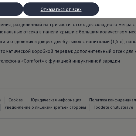
гарантирует, что все необходимое для вашего мобильного оф
Отказаться от всех
кладного метра и от накладных до смартфона.
ения, разделенный на три части, отсек для складного метра с
иональных отсека в панели крыши с большим количеством мес
и и отделения в дверях для бутылок с напитками (1,5 л), пап
втоматической коробкой передач: дополнительный отсек для 
елефона «Comfort» с функцией индуктивной зарядки
рядки
торы
е
Cookies
Юридическая информация
Политика конфиденциал
втомобилей с двигателями внутреннего сгорания
Уведомление о лицензии третьей стороны
Toodete ohutusteave
ости