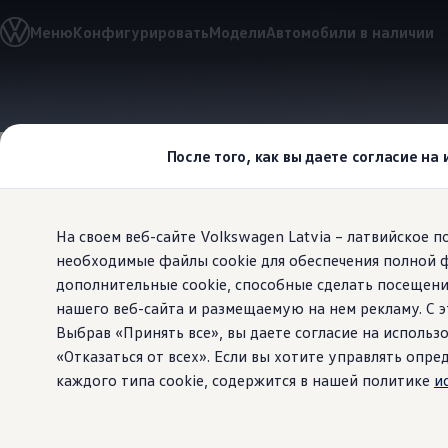
Выбери свой Volkswagen
Меню
Конфигурировать
Модели
Автомобили в наличии
Модельный ряд
Новый ID.Cross
Открой для себя семейство внедорожников Volks
Автомобильный онлайн-магазин Volkswagen
Перейти к
Перейти к
Предложения и услуги
основному
нижнему
Юбилейное предложение
содержанию
колонтитулу
Автомобильный онлайн-магазин Volkswagen
После того, как вы даете согласие на
Обмен автомобилей
Лизинг Volkswagen
Гарантия
Бесплатная регистрация для вашего нового Volksw
На своем веб-сайте Volkswagen Latvia – латвийское 
Взаимодействие в сети простыми словами
VW Connect
необходимые файлы cookie для обеспечения полной 
Все на свое
Активация
дополнительные cookie, способные сделать посещени
Все службы
нашего веб-сайта и размещаемую на нем рекламу. С
VW Connect для Вашего ID.
офис
Обновления (Upgrades)
Выбрав «Принять все», вы даете согласие на использо
Car-Net
«Отказаться от всех». Если вы хотите управлять оп
App-Connect
каждого типа cookie, содержится в нашей политике
и
Fleet Interface Data
O Volkswagen
Вы проводите большую часть своег
Получи больше
место, где можно систематизирова
Владельцы и услуги