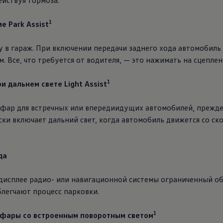
йствуя тормоза.
1
 Park Assist
в гараж. При включении передачи заднего хода автомобиль 
 Все, что требуется от водителя, — это нажимать на сцеплени
1
 дальнем свете Light Assist
 фар для встречных или впередиидущих автомобилей, прежде
ски включает дальний свет, когда автомобиль движется со ск
да
дисплее радио- или навигационной системы ограниченный об
легчают процесс парковки.
1
фары со встроенным поворотным светом