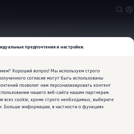
ивидуальные предпочтения и настройки.
Зачем? Хороший вопрос! Мы используем строго
полученного согласия могут быть использованы
почтений позволит нам персонализировать контент
спользовании нашего веб-сайта нашим партнерам.
ия всех cookie, кроме строго необходимых, выберите
 при сильном порыве ветра на
». Больше информации, в частности о функциях
которые помогут вам в трудную
духа.