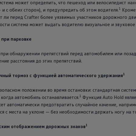
истема может определить, что пешеход или велосипедист нах
1
 и с обеих сторон), и предупредить об этом водителя.
Кроме 
ет ли перед Crafter более уязвимых участников дорожного д
сти система может выдать водителю визуальное и звуковое
 при парковке
при обнаружении препятствий перед автомобилем или позади
ние расстояния до этих препятствий.
1
чный тормоз с функцией автоматического удержания
езопасном положении во время остановки: стандартная систем
1
когда автомобиль останавливается.
Функция Auto Hold явля
ет автоматически предотвратить случайное качение, наприм
ся с места на уклоне — без необходимости держать ногу на т
1
еским отображением дорожных знаков