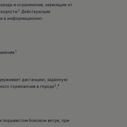
оезда и ограничения, зависящие от
1
корости.
Действующие
 и в информационно-
1
ачения.
ддерживает дистанцию, заданную
1
4
нного торможения в городе
,
м порывистом боковом ветре, при