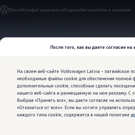
Выбери свой Volkswagen
Меню
Конфигурировать
Модели
Автомобили в наличии
Модельный ряд
Новый ID.Cross
Открой для себя семейство внедорожников Volks
Автомобильный онлайн-магазин Volkswagen
Перейти к
Перейти к
Предложения и услуги
основному
нижнему
Юбилейное предложение
содержанию
колонтитулу
Автомобильный онлайн-магазин Volkswagen
После того, как вы даете согласие на
Обмен автомобилей
Лизинг Volkswagen
Гарантия
Бесплатная регистрация для вашего нового Volksw
На своем веб-сайте Volkswagen Latvia – латвийское 
Взаимодействие в сети простыми словами
VW Connect
необходимые файлы cookie для обеспечения полной 
Спокойнее
Активация
дополнительные cookie, способные сделать посещени
Все службы
нашего веб-сайта и размещаемую на нем рекламу. С
VW Connect для Вашего ID.
Обновления (Upgrades)
Выбрав «Принять все», вы даете согласие на использо
Car-Net
На оживленных стройплощадках и у
«Отказаться от всех». Если вы хотите управлять оп
App-Connect
автостраде: в Crafter есть бесчи
каждого типа cookie, содержится в нашей политике
и
Fleet Interface Data
минуту. В итоге вы благополучно д
O Volkswagen
Получи больше
Владельцы и услуги