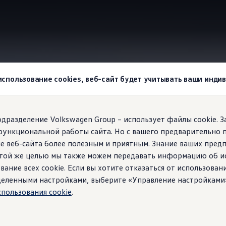
wagen
Системы помощи водителю
 использование cookies, веб-сайт будет учитывать ваши инд
agen!
подразделение Volkswagen Group – использует файлы cookie. 
функциональной работы сайта. Но с вашего предварительно 
в дороге
е веб-сайта более полезным и приятным. Знание ваших пред
 этой же целью мы также можем передавать информацию об и
вание всех cookie. Если вы хотите отказаться от использован
зких лесных дорогах, на тесных улочках жилых районов или
ределенными настройками, выберите «Управление настройками
сленное множество инновационных систем помощи водителю, 
спользования cookie
.
оберетесь до места назначения в более спокойном состоянии 
1