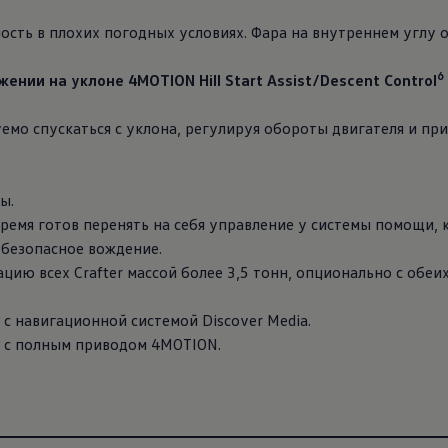
сть в плохих погодных условиях. Фара на внутреннем углу 
6
нии на уклоне 4MOTION Hill Start Assist/Descent Control
емо спускаться с уклона, регулируя обороты двигателя и пр
ы.
время готов перенять на себя управление у системы помощи,
 безопасное вождение.
цию всех Crafter массой более 3,5 тонн, опционально с обеи
и с навигационной системой Discover Media.
ии с полным приводом 4MOTION.