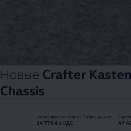
Новые
Crafter Kaste
Chassis
Изотермический фургон Crafter, цены от
Бортов
34 778 € с НДС
47 4