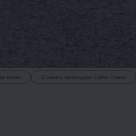
ter Kasten
Скачать прейскурант: Crafter Chassis