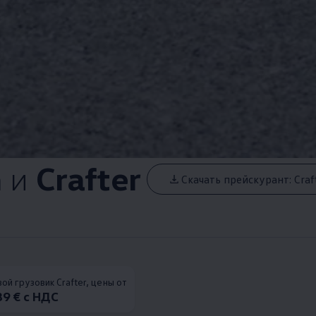
n
и
Crafter
Скачать прейскурант: Craf
ой грузовик Crafter, цены от
39 € с НДС