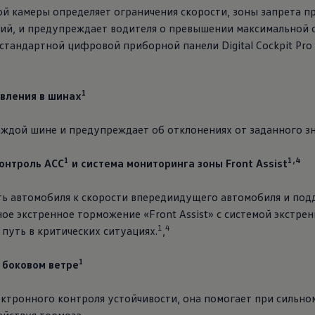
й камеры определяет ограничения скорости, зоны запрета пр
ий, и предупреждает водителя о превышении максимальной с
стандартной цифровой приборной панели Digital Cockpit Pro
1
авления в шинах
ждой шине и предупреждает об отклонениях от заданного зн
1
1,4
онтроль ACC
и система мониторинга зоны Front Assist
ть автомобиля к скорости впередиидущего автомобиля и по
е экстренное торможение «Front Assist» с системой экстре
1
4
путь в критических ситуациях.
,
1
 боковом ветре
ктронного контроля устойчивости, она помогает при сильно