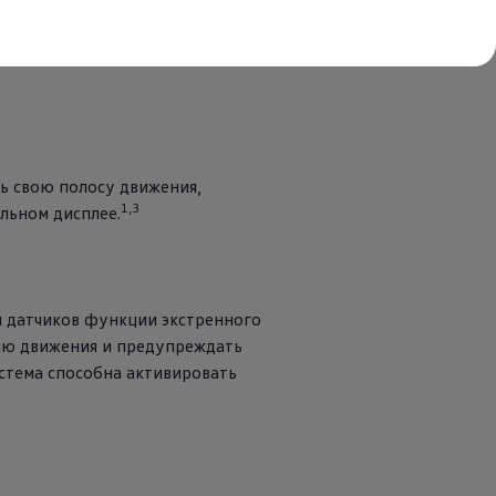
ь перерыв, как только он заметит
ь свою полосу движения,
1,3
льном дисплее.
 датчиков функции экстренного
ию движения и предупреждать
истема способна активировать