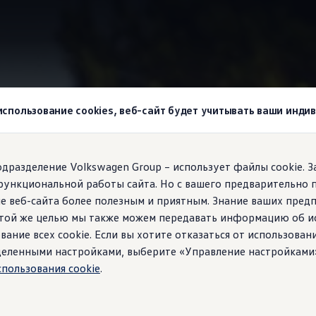
wagen
App-Connect
 использование cookies, веб-сайт будет учитывать ваши инд
agen!
подразделение Volkswagen Group – использует файлы cookie. 
функциональной работы сайта. Но с вашего предварительно 
t
:
переносите свои 
е веб-сайта более полезным и приятным. Знание ваших пред
1
 этой же целью мы также можем передавать информацию об и
ь
вание всех cookie. Если вы хотите отказаться от использован
ределенными настройками, выберите «Управление настройками
спользования cookie
.