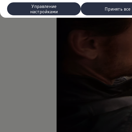
Сервис и запчасти
Управление
Преимущества Volkswagen
Принять все
настройками
Техобслуживание
Ремонт и проверки
Моторное масло и технические жидкости
Колеса и шины
Помощь при авариях и поломках
Обслуживание автомобилей
Аксессуары
Защита кузова и салона
Решения для перевозки и багажа
Развлечения и электроника
Персонализация
Настенная зарядная станция и кабели для за
Важная информация для клиентов
Переработка и возврат продукции
Кампании по отзыву автомобилей
Предупредительные и контрольные индика
Обновления программного обеспечения
Обновления программного обеспечения для а
Электронное руководство
myVolkswagen
Отзыв подушек Takata по соображениям безопасн