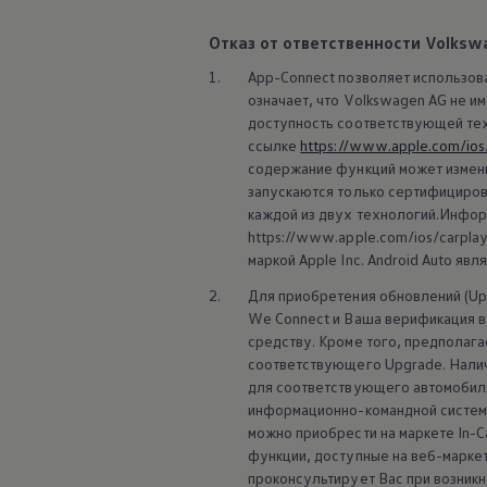
Отказ от ответственности Volksw
1.
App-Connect позволяет использоват
означает, что
Volkswagen
AG не им
доступность соответствующей техн
ссылке
https://www.apple.com/ios
содержание функций может измени
запускаются только сертифициров
каждой из двух технологий.Инфор
https://www.apple.com/ios/carplay
маркой Apple Inc. Android Auto яв
2.
Для приобретения обновлений (Up
We Connect и Ваша верификация в 
средству. Кроме того, предполаг
соответствующего Upgrade. Налич
для соответствующего автомобиля,
информационно-командной системы
можно приобрести на маркете In-Ca
функции, доступные на веб-маркет
проконсультирует Вас при возникн