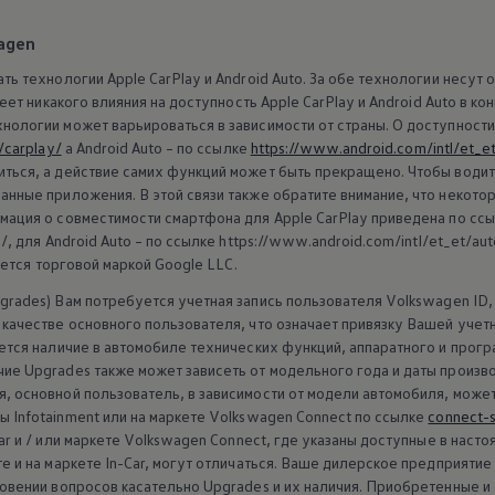
agen
ь технологии Apple CarPlay и Android Auto. За обе технологии несут о
еет никакого влияния на доступность Apple CarPlay и Android Auto в кон
ологии может варьироваться в зависимости от страны. О доступности 
/carplay/
а Android Auto – по ссылке
https://www.android.com/intl/et_e
ться, а действие самих функций может быть прекращено. Чтобы водите
анные приложения. В этой связи также обратите внимание, что некот
мация о совместимости смартфона для Apple CarPlay приведена по сс
/, для Android Auto – по ссылке https://www.android.com/intl/et_et/aut
ляется торговой маркой Google LLC.
grades) Вам потребуется учетная запись пользователя
Volkswagen
ID,
качестве основного пользователя, что означает привязку Вашей учетн
ается наличие в автомобиле технических функций, аппаратного и про
ие Upgrades также может зависеть от модельного года и даты произв
 основной пользователь, в зависимости от модели автомобиля, может
 Infotainment или на маркете
Volkswagen
Connect по ссылке
connect-
r и / или маркете
Volkswagen
Connect, где указаны доступные в наст
е и на маркете In-Car, могут отличаться. Ваше дилерское предприятие
овении вопросов касательно Upgrades и их наличия. Приобретенные и