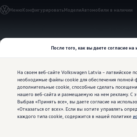
Выбери свой Volkswagen
Меню
Конфигурировать
Модели
Автомобили в наличии
Модельный ряд
Новый ID.Cross
Открой для себя семейство внедорожников Volks
Автомобильный онлайн-магазин Volkswagen
Перейти к
Перейти к
Предложения и услуги
основному
нижнему
Юбилейное предложение
содержанию
колонтитулу
Автомобильный онлайн-магазин Volkswagen
После того, как вы даете согласие на
Обмен автомобилей
Лизинг Volkswagen
Гарантия
Бесплатная регистрация для вашего нового Volksw
На своем веб-сайте Volkswagen Latvia – латвийское 
Взаимодействие в сети простыми словами
VW Connect
необходимые файлы cookie для обеспечения полной 
App-Connec
Активация
дополнительные cookie, способные сделать посещени
Все службы
нашего веб-сайта и размещаемую на нем рекламу. С
VW Connect для Вашего ID.
в автомобил
Обновления (Upgrades)
Выбрав «Принять все», вы даете согласие на использо
Car-Net
«Отказаться от всех». Если вы хотите управлять оп
App-Connect
каждого типа cookie, содержится в нашей политике
и
Fleet Interface Data
O Volkswagen
Получи больше
Владельцы и услуги