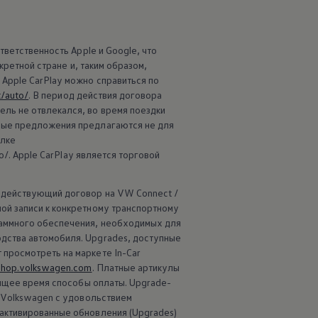
тветственность Apple и Google, что
кретной стране и, таким образом,
Apple CarPlay можно справиться по
t/auto/
. В период действия договора
ль не отвлекался, во время поездки
орые предложения предлагаются не для
ылке
o/. Apple CarPlay является торговой
 действующий договор на VW Connect /
ой записи к конкретному транспортному
граммного обеспечения, необходимых для
одства автомобиля. Upgrades, доступные
 просмотреть на маркете In-Car
shop.volkswagen.com
. Платные артикулы
оящее время способы оплаты. Upgrade-
Volkswagen
с удовольствием
 активированные обновления (Upgrades)