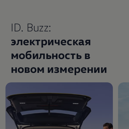
ID. Buzz:
электрическая
Enable fullscreen mode
мобильность в
новом измерении