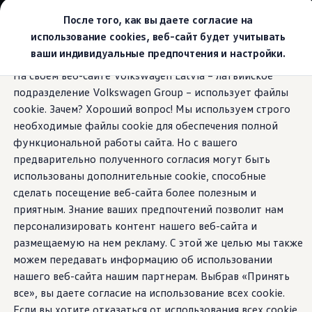
Выбери свой Volkswagen
После того, как вы даете согласие на
Модельный ряд
использование cookies, веб-сайт будет учитывать
Новый ID.Cross
ваши индивидуальные предпочтения и настройки.
Открой для себя семейство внедорожников Volks
Перейти к
Перейти к
Автомобильный онлайн-магазин Volkswagen
На своем веб-сайте Volkswagen Latvia – латвийское
основному
нижнему
Предложения и услуги
подразделение Volkswagen Group – использует файлы
содержанию
колонтитулу
Юбилейное предложение
Автомобильный онлайн-магазин Volkswagen
cookie. Зачем? Хороший вопрос! Мы используем строго
Обмен автомобилей
необходимые файлы cookie для обеспечения полной
Лизинг Volkswagen
функциональной работы сайта. Но с вашего
Гарантия
Бесплатная регистрация для вашего нового Volksw
предварительно полученного согласия могут быть
Взаимодействие в сети простыми словами
использованы дополнительные cookie, способные
VW Connect
сделать посещение веб-сайта более полезным и
Активация
Все службы
приятным. Знание ваших предпочтений позволит нам
VW Connect для Вашего ID.
персонализировать контент нашего веб-сайта и
Обновления (Upgrades)
размещаемую на нем рекламу. С этой же целью мы также
Car-Net
App-Connect
можем передавать информацию об использовании
Fleet Interface Data
нашего веб-сайта нашим партнерам. Выбрав «Принять
O Volkswagen
все», вы даете согласие на использование всех cookie.
Получи больше
Владельцы и услуги
Если вы хотите отказаться от использования всех cookie,