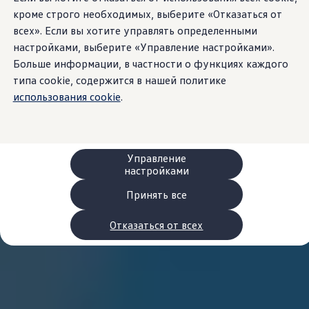
Сервис и запчасти
кроме строго необходимых, выберите «Отказаться от
Преимущества Volkswagen
всех». Если вы хотите управлять определенными
Техобслуживание
Ремонт и проверки
настройками, выберите «Управление настройками».
Моторное масло и технические жидкости
Больше информации, в частности о функциях каждого
Колеса и шины
типа cookie, содержится в нашей политике
Помощь при авариях и поломках
Обслуживание автомобилей
использования cookie
.
Аксессуары
Защита кузова и салона
Решения для перевозки и багажа
Развлечения и электроника
Персонализация
Управление
Настенная зарядная станция и кабели для за
настройками
Важная информация для клиентов
Переработка и возврат продукции
Принять все
Кампании по отзыву автомобилей
Предупредительные и контрольные индика
Отказаться от всех
Обновления программного обеспечения
Обновления программного обеспечения для а
Электронное руководство
myVolkswagen
Отзыв подушек Takata по соображениям безопасн