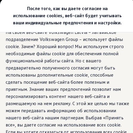
Выбери свой Volkswagen
После того, как вы даете согласие на
Модельный ряд
использование cookies, веб-сайт будет учитывать
Новый ID.Cross
ваши индивидуальные предпочтения и настройки.
Открой для себя семейство внедорожников Volks
Перейти к
Перейти к
Автомобильный онлайн-магазин Volkswagen
На своем веб-сайте Volkswagen Latvia – латвийское
основному
нижнему
Предложения и услуги
подразделение Volkswagen Group – использует файлы
содержанию
колонтитулу
Юбилейное предложение
Автомобильный онлайн-магазин Volkswagen
cookie. Зачем? Хороший вопрос! Мы используем строго
Обмен автомобилей
необходимые файлы cookie для обеспечения полной
Лизинг Volkswagen
функциональной работы сайта. Но с вашего
Гарантия
Бесплатная регистрация для вашего нового Volksw
предварительно полученного согласия могут быть
Взаимодействие в сети простыми словами
использованы дополнительные cookie, способные
VW Connect
сделать посещение веб-сайта более полезным и
Активация
Все службы
приятным. Знание ваших предпочтений позволит нам
VW Connect для Вашего ID.
персонализировать контент нашего веб-сайта и
Обновления (Upgrades)
размещаемую на нем рекламу. С этой же целью мы также
Car-Net
App-Connect
можем передавать информацию об использовании
Fleet Interface Data
нашего веб-сайта нашим партнерам. Выбрав «Принять
O Volkswagen
все», вы даете согласие на использование всех cookie.
Получи больше
Владельцы и услуги
Если вы хотите отказаться от использования всех cookie,