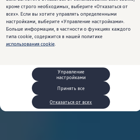
Сервис и запчасти
кроме строго необходимых, выберите «Отказаться от
Преимущества Volkswagen
всех». Если вы хотите управлять определенными
Техобслуживание
Ремонт и проверки
настройками, выберите «Управление настройками».
Моторное масло и технические жидкости
Больше информации, в частности о функциях каждого
Колеса и шины
типа cookie, содержится в нашей политике
Помощь при авариях и поломках
Обслуживание автомобилей
использования cookie
.
Аксессуары
Защита кузова и салона
Решения для перевозки и багажа
Развлечения и электроника
Персонализация
Управление
Настенная зарядная станция и кабели для за
настройками
Важная информация для клиентов
Переработка и возврат продукции
Принять все
Кампании по отзыву автомобилей
Предупредительные и контрольные индика
Отказаться от всех
Обновления программного обеспечения
Обновления программного обеспечения для а
Электронное руководство
myVolkswagen
Отзыв подушек Takata по соображениям безопасн