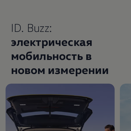
ID. Buzz:
электрическая
Enable fullscreen mode
мобильность в
новом измерении