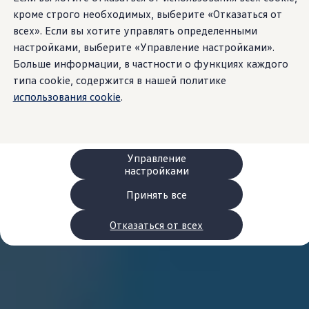
Сервис и запчасти
кроме строго необходимых, выберите «Отказаться от
Преимущества Volkswagen
всех». Если вы хотите управлять определенными
Техобслуживание
Ремонт и проверки
настройками, выберите «Управление настройками».
Моторное масло и технические жидкости
Больше информации, в частности о функциях каждого
Колеса и шины
типа cookie, содержится в нашей политике
Помощь при авариях и поломках
Обслуживание автомобилей
использования cookie
.
Аксессуары
Защита кузова и салона
Решения для перевозки и багажа
Развлечения и электроника
Персонализация
Управление
Настенная зарядная станция и кабели для за
настройками
Важная информация для клиентов
Переработка и возврат продукции
Принять все
Кампании по отзыву автомобилей
Предупредительные и контрольные индика
Отказаться от всех
Обновления программного обеспечения
Обновления программного обеспечения для а
Электронное руководство
myVolkswagen
Отзыв подушек Takata по соображениям безопасн