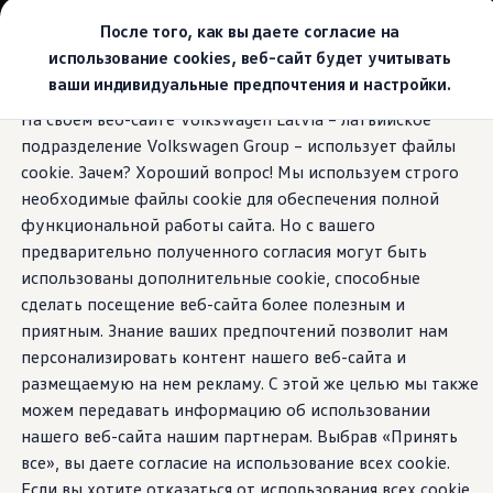
Выбери свой Volkswagen
После того, как вы даете согласие на
Модельный ряд
использование cookies, веб-сайт будет учитывать
Новый ID.Cross
ваши индивидуальные предпочтения и настройки.
Открой для себя семейство внедорожников Volks
Перейти к
Перейти к
Автомобильный онлайн-магазин Volkswagen
На своем веб-сайте Volkswagen Latvia – латвийское
основному
нижнему
Предложения и услуги
подразделение Volkswagen Group – использует файлы
содержанию
колонтитулу
Юбилейное предложение
Автомобильный онлайн-магазин Volkswagen
cookie. Зачем? Хороший вопрос! Мы используем строго
Обмен автомобилей
необходимые файлы cookie для обеспечения полной
Лизинг Volkswagen
функциональной работы сайта. Но с вашего
Гарантия
Бесплатная регистрация для вашего нового Volksw
предварительно полученного согласия могут быть
Взаимодействие в сети простыми словами
использованы дополнительные cookie, способные
VW Connect
сделать посещение веб-сайта более полезным и
Активация
Все службы
приятным. Знание ваших предпочтений позволит нам
VW Connect для Вашего ID.
персонализировать контент нашего веб-сайта и
Обновления (Upgrades)
размещаемую на нем рекламу. С этой же целью мы также
Car-Net
App-Connect
можем передавать информацию об использовании
Fleet Interface Data
нашего веб-сайта нашим партнерам. Выбрав «Принять
O Volkswagen
все», вы даете согласие на использование всех cookie.
Получи больше
Владельцы и услуги
Если вы хотите отказаться от использования всех cookie,