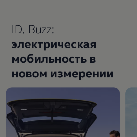
ID. Buzz:
электрическая
Enable fullscreen mode
мобильность в
новом измерении