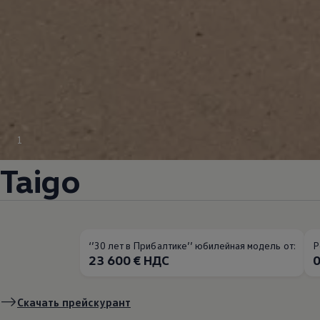
1
Taigo
‘’30 лет в Прибалтике’’ юбилейная модель от:
P
23 600 € НДС
0
Скачать прейскурант