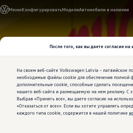
Выбери свой Volkswagen
Меню
Конфигурировать
Модели
Автомобили в наличии
Модельный ряд
Новый ID.Cross
Открой для себя семейство внедорожников Volks
Автомобильный онлайн-магазин Volkswagen
Перейти к
Перейти к
Предложения и услуги
основному
нижнему
Юбилейное предложение
содержанию
колонтитулу
Автомобильный онлайн-магазин Volkswagen
После того, как вы даете согласие на
Обмен автомобилей
Лизинг Volkswagen
Гарантия
Бесплатная регистрация для вашего нового Volksw
На своем веб-сайте Volkswagen Latvia – латвийское 
Взаимодействие в сети простыми словами
VW Connect
необходимые файлы cookie для обеспечения полной 
Активация
дополнительные cookie, способные сделать посещени
Все службы
нашего веб-сайта и размещаемую на нем рекламу. С
VW Connect для Вашего ID.
Обновления (Upgrades)
Выбрав «Принять все», вы даете согласие на использо
Car-Net
«Отказаться от всех». Если вы хотите управлять оп
App-Connect
каждого типа cookie, содержится в нашей политике
и
Fleet Interface Data
O Volkswagen
Получи больше
Владельцы и услуги