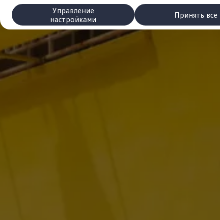
Сервис и запчасти
Управление
Преимущества Volkswagen
Принять все
настройками
Техобслуживание
Ремонт и проверки
Моторное масло и технические жидкости
Колеса и шины
Помощь при авариях и поломках
Обслуживание автомобилей
Аксессуары
Защита кузова и салона
Решения для перевозки и багажа
Развлечения и электроника
Персонализация
Настенная зарядная станция и кабели для за
Важная информация для клиентов
Переработка и возврат продукции
Кампании по отзыву автомобилей
Предупредительные и контрольные индика
Обновления программного обеспечения
Обновления программного обеспечения для а
Электронное руководство
myVolkswagen
Отзыв подушек Takata по соображениям безопасн