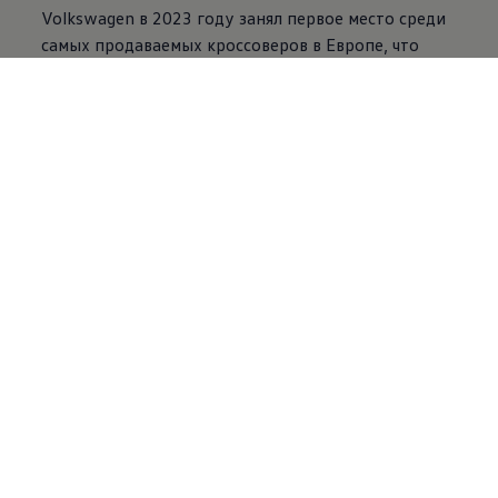
Volkswagen
в 2023 году занял первое место среди
самых продаваемых кроссоверов в Европе, что
подтверждает нашу приверженность
превосходству и инновациям в сфере
автомобилестроения.
* Источник: https://europe.autonews.com/automakers/vw-suvs-
dominate-europe-evs-top-2-million-sales
Запросите
предложение
Мы пришлем вам ценовое предложение по электронной
почте.
Свяжитесь с торговым представителем