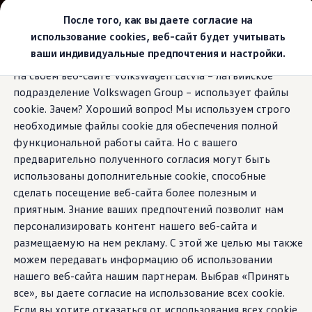
Выбери свой Volkswagen
После того, как вы даете согласие на
Модельный ряд
использование cookies, веб-сайт будет учитывать
Новый ID.Cross
ваши индивидуальные предпочтения и настройки.
Открой для себя семейство внедорожников Volks
Перейти к
Перейти к
Автомобильный онлайн-магазин Volkswagen
На своем веб-сайте Volkswagen Latvia – латвийское
основному
нижнему
Предложения и услуги
подразделение Volkswagen Group – использует файлы
содержанию
колонтитулу
Юбилейное предложение
Автомобильный онлайн-магазин Volkswagen
cookie. Зачем? Хороший вопрос! Мы используем строго
Обмен автомобилей
необходимые файлы cookie для обеспечения полной
Лизинг Volkswagen
функциональной работы сайта. Но с вашего
Гарантия
Бесплатная регистрация для вашего нового Volksw
предварительно полученного согласия могут быть
Взаимодействие в сети простыми словами
использованы дополнительные cookie, способные
VW Connect
сделать посещение веб-сайта более полезным и
Активация
Все службы
приятным. Знание ваших предпочтений позволит нам
VW Connect для Вашего ID.
персонализировать контент нашего веб-сайта и
Обновления (Upgrades)
размещаемую на нем рекламу. С этой же целью мы также
Car-Net
App-Connect
можем передавать информацию об использовании
Fleet Interface Data
нашего веб-сайта нашим партнерам. Выбрав «Принять
O Volkswagen
все», вы даете согласие на использование всех cookie.
Получи больше
Владельцы и услуги
Если вы хотите отказаться от использования всех cookie,