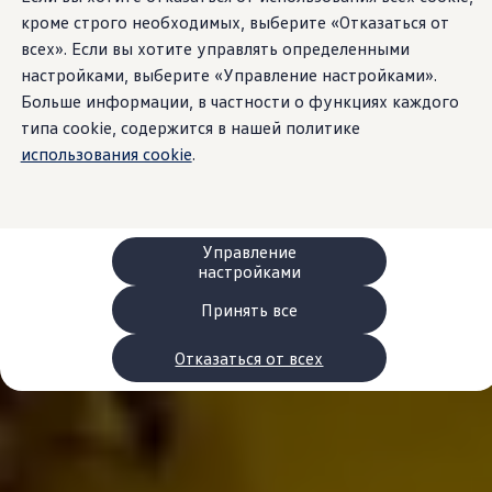
Сервис и запчасти
кроме строго необходимых, выберите «Отказаться от
Преимущества Volkswagen
всех». Если вы хотите управлять определенными
Техобслуживание
Ремонт и проверки
настройками, выберите «Управление настройками».
Моторное масло и технические жидкости
Больше информации, в частности о функциях каждого
Колеса и шины
типа cookie, содержится в нашей политике
Помощь при авариях и поломках
Обслуживание автомобилей
использования cookie
.
Аксессуары
Защита кузова и салона
Решения для перевозки и багажа
Развлечения и электроника
Персонализация
Управление
Настенная зарядная станция и кабели для за
настройками
Важная информация для клиентов
Переработка и возврат продукции
Принять все
Кампании по отзыву автомобилей
Предупредительные и контрольные индика
Отказаться от всех
Обновления программного обеспечения
Обновления программного обеспечения для а
Электронное руководство
myVolkswagen
Отзыв подушек Takata по соображениям безопасн