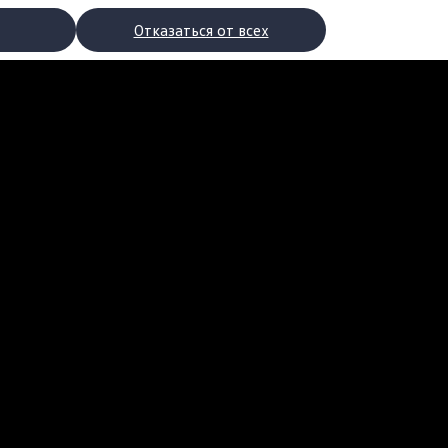
Отказаться от всех
рядки
торы
втомобилей с двигателями внутреннего сгорания
ости