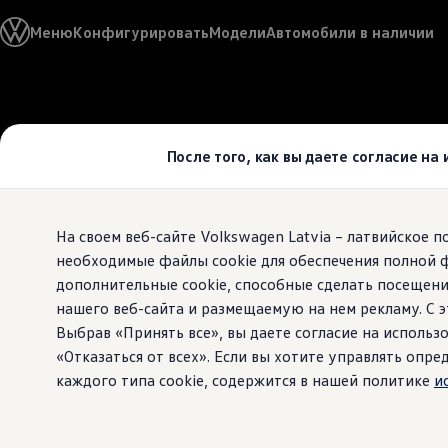
Выбери свой Volkswagen
Меню
Конфигурировать
Модели
Автомобили в наличии
Модельный ряд
Новый ID.Cross
Открой для себя семейство внедорожников Volks
Автомобильный онлайн-магазин Volkswagen
Перейти к
Перейти к
Предложения и услуги
основному
нижнему
Юбилейное предложение
содержанию
колонтитулу
Автомобильный онлайн-магазин Volkswagen
После того, как вы даете согласие на
Обмен автомобилей
Лизинг Volkswagen
Гарантия
Бесплатная регистрация для вашего нового Volksw
На своем веб-сайте Volkswagen Latvia – латвийское 
Взаимодействие в сети простыми словами
VW Connect
необходимые файлы cookie для обеспечения полной 
Активация
дополнительные cookie, способные сделать посещени
Все службы
нашего веб-сайта и размещаемую на нем рекламу. С
VW Connect для Вашего ID.
Обновления (Upgrades)
Выбрав «Принять все», вы даете согласие на использо
Car-Net
«Отказаться от всех». Если вы хотите управлять оп
App-Connect
каждого типа cookie, содержится в нашей политике
и
Fleet Interface Data
O Volkswagen
Получи больше
Владельцы и услуги