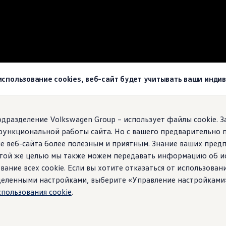
wagen
 использование cookies, веб-сайт будет учитывать ваши инд
agen!
подразделение Volkswagen Group – использует файлы cookie. 
функциональной работы сайта. Но с вашего предварительно 
е веб-сайта более полезным и приятным. Знание ваших пред
 этой же целью мы также можем передавать информацию об и
вание всех cookie. Если вы хотите отказаться от использован
ределенными настройками, выберите «Управление настройками
спользования cookie
.