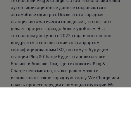
технологии Plug & Charge. С этой технологией ваши
аутентификационные данные сохраняются в
автомобиле один раз. После этого зарядная
станция автоматически определяет, кто вы, что
делает процесс гораздо более удобным. Эта
технология доступна с 2022 года и постепенно
внедряется в соответствии со стандартом,
сертифицированным ISO, поэтому в будущем
станций Plug & Charge
будет становиться все
больше и больше. Там, где технология Plug &
Charge невозможна, вы все равно можете
использовать свою зарядную карту We Charge или
начать процесс зарядки с помощью функции We
Charge в приложении We Connect ID. Выставление
счетов происходит также автоматически, удобно и
прозрачно. Чтобы найти свободные зарядные
станции в более чем 300 000 пунктах зарядки по
всей Европе, просто воспользуйтесь услугой
интеллектуальной зарядки We Charge. С ней вы