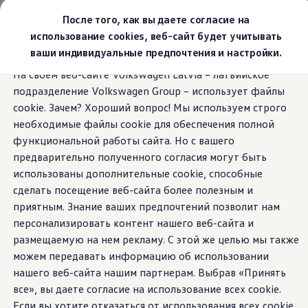
Выбери свой Volkswagen
После того, как вы даете согласие на
Модельный ряд
использование cookies, веб-сайт будет учитывать
Новый ID.Cross
ваши индивидуальные предпочтения и настройки.
Открой для себя семейство внедорожников Volks
Перейти к
Перейти к
Автомобильный онлайн-магазин Volkswagen
На своем веб-сайте Volkswagen Latvia – латвийское
основному
нижнему
Предложения и услуги
подразделение Volkswagen Group – использует файлы
содержанию
колонтитулу
Юбилейное предложение
Автомобильный онлайн-магазин Volkswagen
cookie. Зачем? Хороший вопрос! Мы используем строго
Обмен автомобилей
необходимые файлы cookie для обеспечения полной
Лизинг Volkswagen
функциональной работы сайта. Но с вашего
Гарантия
Бесплатная регистрация для вашего нового Volksw
предварительно полученного согласия могут быть
Взаимодействие в сети простыми словами
использованы дополнительные cookie, способные
VW Connect
сделать посещение веб-сайта более полезным и
Активация
Все службы
приятным. Знание ваших предпочтений позволит нам
VW Connect для Вашего ID.
персонализировать контент нашего веб-сайта и
Обновления (Upgrades)
размещаемую на нем рекламу. С этой же целью мы также
Car-Net
App-Connect
можем передавать информацию об использовании
Fleet Interface Data
нашего веб-сайта нашим партнерам. Выбрав «Принять
O Volkswagen
все», вы даете согласие на использование всех cookie.
Получи больше
Владельцы и услуги
Если вы хотите отказаться от использования всех cookie,