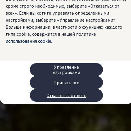
Сервис и запчасти
кроме строго необходимых, выберите «Отказаться от
Преимущества Volkswagen
всех». Если вы хотите управлять определенными
Техобслуживание
Ремонт и проверки
настройками, выберите «Управление настройками».
Моторное масло и технические жидкости
Больше информации, в частности о функциях каждого
Колеса и шины
типа cookie, содержится в нашей политике
Помощь при авариях и поломках
Обслуживание автомобилей
использования cookie
.
Аксессуары
Защита кузова и салона
Решения для перевозки и багажа
Развлечения и электроника
Персонализация
Управление
Настенная зарядная станция и кабели для за
настройками
Важная информация для клиентов
Переработка и возврат продукции
Принять все
Кампании по отзыву автомобилей
Предупредительные и контрольные индика
Отказаться от всех
Обновления программного обеспечения
Обновления программного обеспечения для а
Электронное руководство
myVolkswagen
Отзыв подушек Takata по соображениям безопасн