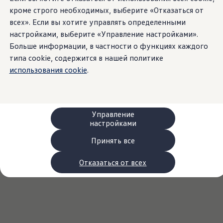
Сервис и запчасти
кроме строго необходимых, выберите «Отказаться от
Преимущества Volkswagen
всех». Если вы хотите управлять определенными
Техобслуживание
Ремонт и проверки
настройками, выберите «Управление настройками».
Моторное масло и технические жидкости
Больше информации, в частности о функциях каждого
Колеса и шины
типа cookie, содержится в нашей политике
Помощь при авариях и поломках
Обслуживание автомобилей
использования cookie
.
Аксессуары
Защита кузова и салона
Решения для перевозки и багажа
Развлечения и электроника
Персонализация
Управление
Настенная зарядная станция и кабели для за
настройками
Важная информация для клиентов
Переработка и возврат продукции
Принять все
Кампании по отзыву автомобилей
Предупредительные и контрольные индика
Отказаться от всех
Обновления программного обеспечения
Обновления программного обеспечения для а
Электронное руководство
myVolkswagen
Отзыв подушек Takata по соображениям безопасн