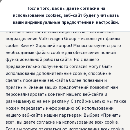
Выбери свой Volkswagen
После того, как вы даете согласие на
Модельный ряд
использование cookies, веб-сайт будет учитывать
Новый ID.Cross
ваши индивидуальные предпочтения и настройки.
Открой для себя семейство внедорожников Volks
Перейти к
Перейти к
Автомобильный онлайн-магазин Volkswagen
На своем веб-сайте Volkswagen Latvia – латвийское
основному
нижнему
Предложения и услуги
подразделение Volkswagen Group – использует файлы
содержанию
колонтитулу
Юбилейное предложение
Автомобильный онлайн-магазин Volkswagen
cookie. Зачем? Хороший вопрос! Мы используем строго
Обмен автомобилей
необходимые файлы cookie для обеспечения полной
Лизинг Volkswagen
функциональной работы сайта. Но с вашего
Гарантия
Бесплатная регистрация для вашего нового Volksw
предварительно полученного согласия могут быть
Взаимодействие в сети простыми словами
использованы дополнительные cookie, способные
VW Connect
сделать посещение веб-сайта более полезным и
Активация
Все службы
приятным. Знание ваших предпочтений позволит нам
VW Connect для Вашего ID.
персонализировать контент нашего веб-сайта и
Обновления (Upgrades)
размещаемую на нем рекламу. С этой же целью мы также
Car-Net
App-Connect
можем передавать информацию об использовании
Fleet Interface Data
нашего веб-сайта нашим партнерам. Выбрав «Принять
O Volkswagen
все», вы даете согласие на использование всех cookie.
Получи больше
Владельцы и услуги
Если вы хотите отказаться от использования всех cookie,