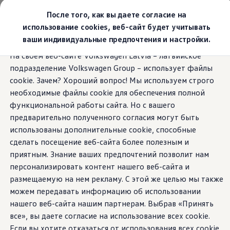
Выбери свой Volkswagen
После того, как вы даете согласие на
Модельный ряд
использование cookies, веб-сайт будет учитывать
Новый ID.Cross
ваши индивидуальные предпочтения и настройки.
Открой для себя семейство внедорожников Volks
Перейти к
Перейти к
Автомобильный онлайн-магазин Volkswagen
На своем веб-сайте Volkswagen Latvia – латвийское
основному
нижнему
Предложения и услуги
подразделение Volkswagen Group – использует файлы
содержанию
колонтитулу
Юбилейное предложение
Автомобильный онлайн-магазин Volkswagen
cookie. Зачем? Хороший вопрос! Мы используем строго
Обмен автомобилей
необходимые файлы cookie для обеспечения полной
Лизинг Volkswagen
функциональной работы сайта. Но с вашего
Гарантия
Бесплатная регистрация для вашего нового Volksw
предварительно полученного согласия могут быть
Взаимодействие в сети простыми словами
использованы дополнительные cookie, способные
VW Connect
сделать посещение веб-сайта более полезным и
Активация
Все службы
приятным. Знание ваших предпочтений позволит нам
VW Connect для Вашего ID.
персонализировать контент нашего веб-сайта и
Обновления (Upgrades)
размещаемую на нем рекламу. С этой же целью мы также
Car-Net
App-Connect
можем передавать информацию об использовании
Fleet Interface Data
нашего веб-сайта нашим партнерам. Выбрав «Принять
O Volkswagen
все», вы даете согласие на использование всех cookie.
Получи больше
Владельцы и услуги
Если вы хотите отказаться от использования всех cookie,