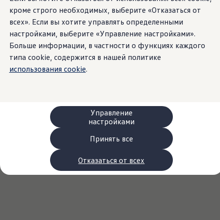
Сервис и запчасти
кроме строго необходимых, выберите «Отказаться от
Преимущества Volkswagen
всех». Если вы хотите управлять определенными
Техобслуживание
Ремонт и проверки
настройками, выберите «Управление настройками».
Моторное масло и технические жидкости
Больше информации, в частности о функциях каждого
Колеса и шины
типа cookie, содержится в нашей политике
Помощь при авариях и поломках
Обслуживание автомобилей
использования cookie
.
Аксессуары
Защита кузова и салона
Решения для перевозки и багажа
Развлечения и электроника
Персонализация
Управление
Настенная зарядная станция и кабели для за
настройками
Важная информация для клиентов
Переработка и возврат продукции
Принять все
Кампании по отзыву автомобилей
Предупредительные и контрольные индика
Отказаться от всех
Обновления программного обеспечения
Обновления программного обеспечения для а
Электронное руководство
myVolkswagen
Отзыв подушек Takata по соображениям безопасн