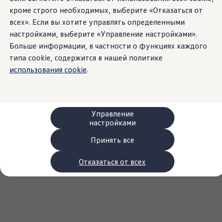
Сервис и запчасти
кроме строго необходимых, выберите «Отказаться от
Преимущества Volkswagen
всех». Если вы хотите управлять определенными
Техобслуживание
Ремонт и проверки
настройками, выберите «Управление настройками».
Моторное масло и технические жидкости
Больше информации, в частности о функциях каждого
Колеса и шины
типа cookie, содержится в нашей политике
Помощь при авариях и поломках
Обслуживание автомобилей
использования cookie
.
Аксессуары
Защита кузова и салона
Решения для перевозки и багажа
Развлечения и электроника
Персонализация
Управление
Настенная зарядная станция и кабели для за
настройками
Важная информация для клиентов
Переработка и возврат продукции
Принять все
Кампании по отзыву автомобилей
Предупредительные и контрольные индика
Отказаться от всех
Обновления программного обеспечения
Обновления программного обеспечения для а
Электронное руководство
myVolkswagen
Отзыв подушек Takata по соображениям безопасн