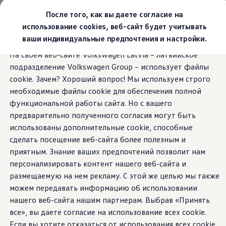
Выбери свой Volkswagen
После того, как вы даете согласие на
Модельный ряд
использование cookies, веб-сайт будет учитывать
Новый ID.Cross
ваши индивидуальные предпочтения и настройки.
Открой для себя семейство внедорожников Volks
Перейти к
Перейти к
Автомобильный онлайн-магазин Volkswagen
На своем веб-сайте Volkswagen Latvia – латвийское
основному
нижнему
Предложения и услуги
подразделение Volkswagen Group – использует файлы
содержанию
колонтитулу
Юбилейное предложение
Автомобильный онлайн-магазин Volkswagen
cookie. Зачем? Хороший вопрос! Мы используем строго
Обмен автомобилей
необходимые файлы cookie для обеспечения полной
Лизинг Volkswagen
функциональной работы сайта. Но с вашего
Гарантия
Бесплатная регистрация для вашего нового Volksw
предварительно полученного согласия могут быть
Взаимодействие в сети простыми словами
использованы дополнительные cookie, способные
VW Connect
сделать посещение веб-сайта более полезным и
Активация
Все службы
приятным. Знание ваших предпочтений позволит нам
VW Connect для Вашего ID.
персонализировать контент нашего веб-сайта и
Обновления (Upgrades)
размещаемую на нем рекламу. С этой же целью мы также
Car-Net
App-Connect
можем передавать информацию об использовании
Fleet Interface Data
нашего веб-сайта нашим партнерам. Выбрав «Принять
O Volkswagen
все», вы даете согласие на использование всех cookie.
Получи больше
Владельцы и услуги
Если вы хотите отказаться от использования всех cookie,