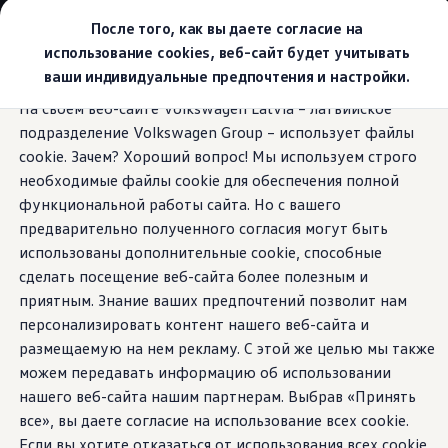
Выбери свой Volkswagen
После того, как вы даете согласие на
Модельный ряд
использование cookies, веб-сайт будет учитывать
Новый ID.Cross
ваши индивидуальные предпочтения и настройки.
Открой для себя семейство внедорожников Volks
Перейти к
Перейти к
Автомобильный онлайн-магазин Volkswagen
На своем веб-сайте Volkswagen Latvia – латвийское
основному
нижнему
Предложения и услуги
Бесключевой доступ
подразделение Volkswagen Group – использует файлы
содержанию
колонтитулу
Юбилейное предложение
Автомобильный онлайн-магазин Volkswagen
cookie. Зачем? Хороший вопрос! Мы используем строго
Обмен автомобилей
необходимые файлы cookie для обеспечения полной
Лизинг Volkswagen
функциональной работы сайта. Но с вашего
Гарантия
Больше комфорта —
Бесплатная регистрация для вашего нового Volksw
предварительно полученного согласия могут быть
Взаимодействие в сети простыми словами
использованы дополнительные cookie, способные
VW Connect
без лишних
сделать посещение веб-сайта более полезным и
Активация
Все службы
приятным. Знание ваших предпочтений позволит нам
движений.
VW Connect для Вашего ID.
персонализировать контент нашего веб-сайта и
Обновления (Upgrades)
размещаемую на нем рекламу. С этой же целью мы также
Car-Net
App-Connect
можем передавать информацию об использовании
Fleet Interface Data
нашего веб-сайта нашим партнерам. Выбрав «Принять
O Volkswagen
все», вы даете согласие на использование всех cookie.
Получи больше
Владельцы и услуги
Если вы хотите отказаться от использования всех cookie,