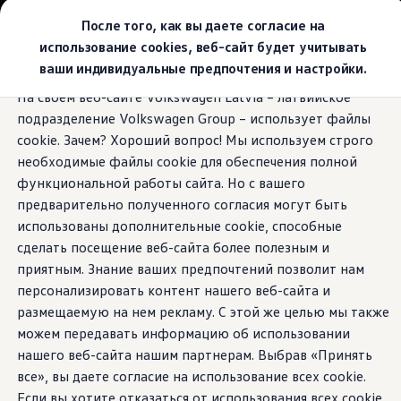
Выбери свой Volkswagen
После того, как вы даете согласие на
Модельный ряд
использование cookies, веб-сайт будет учитывать
Новый ID.Cross
ваши индивидуальные предпочтения и настройки.
Открой для себя семейство внедорожников Volks
Перейти к
Перейти к
Автомобильный онлайн-магазин Volkswagen
На своем веб-сайте Volkswagen Latvia – латвийское
основному
нижнему
Предложения и услуги
Экстерьер
подразделение Volkswagen Group – использует файлы
содержанию
колонтитулу
Юбилейное предложение
Автомобильный онлайн-магазин Volkswagen
cookie. Зачем? Хороший вопрос! Мы используем строго
Обмен автомобилей
необходимые файлы cookie для обеспечения полной
Лизинг Volkswagen
функциональной работы сайта. Но с вашего
Гарантия
Городской
Бесплатная регистрация для вашего нового Volksw
предварительно полученного согласия могут быть
Взаимодействие в сети простыми словами
использованы дополнительные cookie, способные
VW Connect
внедорожник с
сделать посещение веб-сайта более полезным и
Активация
Все службы
приятным. Знание ваших предпочтений позволит нам
характером:
T-Cross
VW Connect для Вашего ID.
персонализировать контент нашего веб-сайта и
Обновления (Upgrades)
размещаемую на нем рекламу. С этой же целью мы также
Car-Net
App-Connect
можем передавать информацию об использовании
Fleet Interface Data
нашего веб-сайта нашим партнерам. Выбрав «Принять
O Volkswagen
все», вы даете согласие на использование всех cookie.
Получи больше
Владельцы и услуги
Если вы хотите отказаться от использования всех cookie,