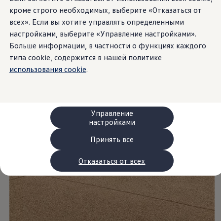
Сервис и запчасти
кроме строго необходимых, выберите «Отказаться от
Преимущества Volkswagen
всех». Если вы хотите управлять определенными
Техобслуживание
Ремонт и проверки
настройками, выберите «Управление настройками».
Моторное масло и технические жидкости
Больше информации, в частности о функциях каждого
Колеса и шины
типа cookie, содержится в нашей политике
Помощь при авариях и поломках
Обслуживание автомобилей
использования cookie
.
Аксессуары
Защита кузова и салона
Решения для перевозки и багажа
Развлечения и электроника
Персонализация
Управление
Настенная зарядная станция и кабели для за
настройками
Важная информация для клиентов
Переработка и возврат продукции
Принять все
Кампании по отзыву автомобилей
Предупредительные и контрольные индика
Отказаться от всех
Обновления программного обеспечения
Обновления программного обеспечения для а
Электронное руководство
myVolkswagen
Отзыв подушек Takata по соображениям безопасн