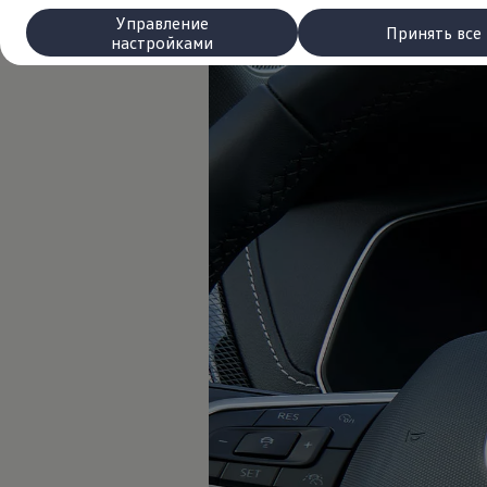
Сервис и запчасти
Управление
Преимущества Volkswagen
Принять все
настройками
Техобслуживание
Ремонт и проверки
Моторное масло и технические жидкости
Колеса и шины
Помощь при авариях и поломках
Обслуживание автомобилей
Аксессуары
Защита кузова и салона
Решения для перевозки и багажа
Развлечения и электроника
Персонализация
Настенная зарядная станция и кабели для за
Важная информация для клиентов
Переработка и возврат продукции
Кампании по отзыву автомобилей
Предупредительные и контрольные индика
Обновления программного обеспечения
Обновления программного обеспечения для а
Электронное руководство
myVolkswagen
Отзыв подушек Takata по соображениям безопасн