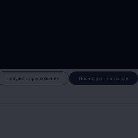
--:--
Remaining time, --:-
Получить предложение
Посмотреть на складе