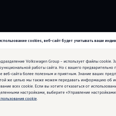
wagen
Приборная панель
Digital Cockpit Pro
 использование cookies, веб-сайт будет учитывать ваши инд
agen!
подразделение Volkswagen Group – использует файлы cookie. 
функциональной работы сайта. Но с вашего предварительно 
айте именно ту инфо
е веб-сайта более полезным и приятным. Знание ваших пред
 этой же целью мы также можем передавать информацию об и
м необходима
вание всех cookie. Если вы хотите отказаться от использован
ределенными настройками, выберите «Управление настройками
спользования cookie
.