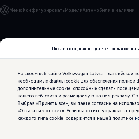
Выбери свой Volkswagen
Меню
Конфигурировать
Модели
Автомобили в наличии
Модельный ряд
Новый ID.Cross
Открой для себя семейство внедорожников Volks
Автомобильный онлайн-магазин Volkswagen
Перейти к
Перейти к
Предложения и услуги
основному
нижнему
Юбилейное предложение
содержанию
колонтитулу
Автомобильный онлайн-магазин Volkswagen
После того, как вы даете согласие на
Обмен автомобилей
Лизинг Volkswagen
Гарантия
Бесплатная регистрация для вашего нового Volksw
На своем веб-сайте Volkswagen Latvia – латвийское 
Взаимодействие в сети простыми словами
VW Connect
необходимые файлы cookie для обеспечения полной 
Просматрив
Активация
дополнительные cookie, способные сделать посещени
Все службы
нашего веб-сайта и размещаемую на нем рекламу. С
VW Connect для Вашего ID.
которая ва
Обновления (Upgrades)
Выбрав «Принять все», вы даете согласие на использо
Car-Net
«Отказаться от всех». Если вы хотите управлять оп
App-Connect
каждого типа cookie, содержится в нашей политике
и
Fleet Interface Data
O Volkswagen
Получи больше
Владельцы и услуги