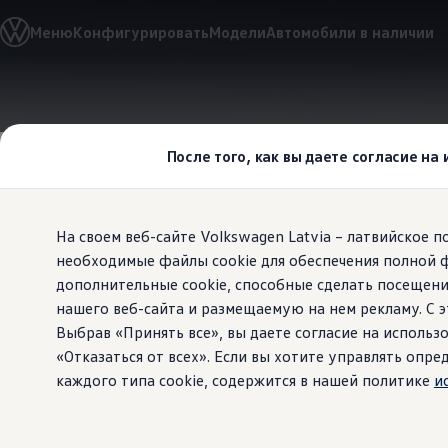
Выбери свой Volkswagen
Меню
Конфигурировать
Модели
Автомобили в наличии
Модельный ряд
Новый ID.Cross
Открой для себя семейство внедорожников Volks
Автомобильный онлайн-магазин Volkswagen
Перейти к
Перейти к
Предложения и услуги
основному
нижнему
Юбилейное предложение
содержанию
колонтитулу
Автомобильный онлайн-магазин Volkswagen
Сиденье ergoActive
После того, как вы даете согласие на
Обмен автомобилей
Лизинг Volkswagen
Гарантия
Бесплатная регистрация для вашего нового Volksw
На своем веб-сайте Volkswagen Latvia – латвийское 
Взаимодействие в сети простыми словами
VW Connect
необходимые файлы cookie для обеспечения полной 
Путешествуй
Активация
дополнительные cookie, способные сделать посещени
Все службы
нашего веб-сайта и размещаемую на нем рекламу. С
VW Connect для Вашего ID.
благодаря 
Обновления (Upgrades)
Выбрав «Принять все», вы даете согласие на использо
Car-Net
«Отказаться от всех». Если вы хотите управлять оп
App-Connect
каждого типа cookie, содержится в нашей политике
и
Fleet Interface Data
O Volkswagen
Получи больше
Владельцы и услуги