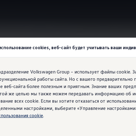
wagen
 Premium с программами массажа и динамическим кондици
 использование cookies, веб-сайт будет учитывать ваши инд
agen!
подразделение Volkswagen Group – использует файлы cookie. 
функциональной работы сайта. Но с вашего предварительно 
те более расслаблен
е веб-сайта более полезным и приятным. Знание ваших пред
 этой же целью мы также можем передавать информацию об и
повышенному
комфор
вание всех cookie. Если вы хотите отказаться от использован
ределенными настройками, выберите «Управление настройками
спользования cookie
.