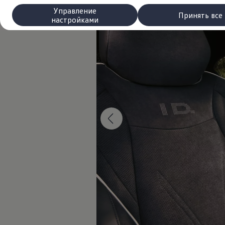
Сервис и запчасти
Управление
Преимущества Volkswagen
Принять все
настройками
Техобслуживание
Ремонт и проверки
Моторное масло и технические жидкости
Колеса и шины
Помощь при авариях и поломках
Обслуживание автомобилей
Аксессуары
Защита кузова и салона
Решения для перевозки и багажа
Развлечения и электроника
Персонализация
Настенная зарядная станция и кабели для за
Важная информация для клиентов
Переработка и возврат продукции
Кампании по отзыву автомобилей
Предупредительные и контрольные индика
Обновления программного обеспечения
Обновления программного обеспечения для а
Электронное руководство
myVolkswagen
Отзыв подушек Takata по соображениям безопасн