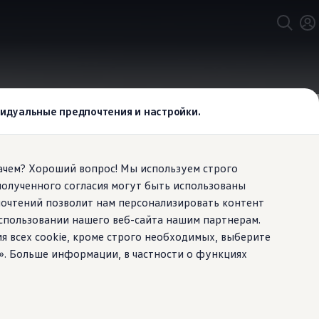
онированием воздуха
ивидуальные предпочтения и настройки.
Зачем? Хороший вопрос! Мы используем строго
полученного согласия могут быть использованы
но
почтений позволит нам персонализировать контент
спользовании нашего веб-сайта нашим партнерам.
ту сидений
ия всех cookie, кроме строго необходимых, выберите
». Больше информации, в частности о функциях