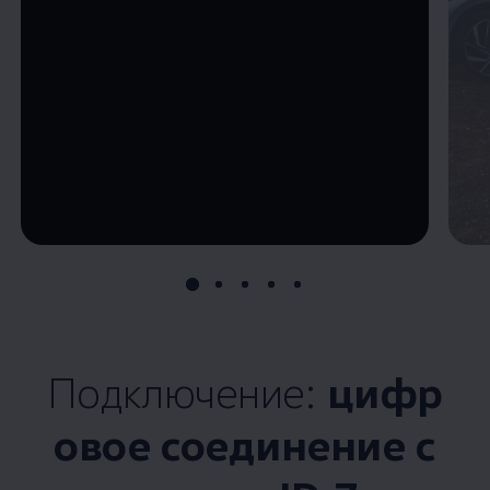
--:--
Remaining time, --:--
Подключение:
цифр
овое соединение с