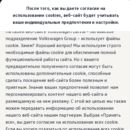
Выбери свой Volkswagen
После того, как вы даете согласие на
Модельный ряд
использование cookies, веб-сайт будет учитывать
Новый ID.Cross
ваши индивидуальные предпочтения и настройки.
Открой для себя семейство внедорожников Volks
Перейти к
Перейти к
Автомобильный онлайн-магазин Volkswagen
На своем веб-сайте Volkswagen Latvia – латвийское
основному
нижнему
Предложения и услуги
Зарядка и запас хода на электротяге
подразделение Volkswagen Group – использует файлы
содержанию
колонтитулу
Юбилейное предложение
Автомобильный онлайн-магазин Volkswagen
cookie. Зачем? Хороший вопрос! Мы используем строго
Обмен автомобилей
необходимые файлы cookie для обеспечения полной
Лизинг Volkswagen
функциональной работы сайта. Но с вашего
Гарантия
Быстрая
Бесплатная регистрация для вашего нового Volksw
предварительно полученного согласия могут быть
Взаимодействие в сети простыми словами
использованы дополнительные cookie, способные
VW Connect
зарядка.
Дальние
сделать посещение веб-сайта более полезным и
Активация
Все службы
приятным. Знание ваших предпочтений позволит нам
поездки.
VW Connect для Вашего ID.
персонализировать контент нашего веб-сайта и
Обновления (Upgrades)
размещаемую на нем рекламу. С этой же целью мы также
Car-Net
App-Connect
можем передавать информацию об использовании
Fleet Interface Data
нашего веб-сайта нашим партнерам. Выбрав «Принять
O Volkswagen
все», вы даете согласие на использование всех cookie.
Получи больше
Владельцы и услуги
Если вы хотите отказаться от использования всех cookie,