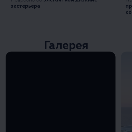
экстерьера
пр
ко
Галерея
Enable fullscreen mode