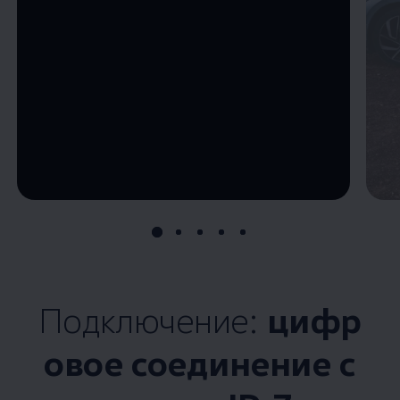
--:--
Remaining time, --:--
Подключение:
цифр
овое соединение с