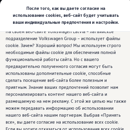
Выбери свой Volkswagen
После того, как вы даете согласие на
Модельный ряд
использование cookies, веб-сайт будет учитывать
Новый ID.Cross
ваши индивидуальные предпочтения и настройки.
Открой для себя семейство внедорожников Volks
Перейти к
Перейти к
Автомобильный онлайн-магазин Volkswagen
На своем веб-сайте Volkswagen Latvia – латвийское
основному
нижнему
Предложения и услуги
Помощники парковки
подразделение Volkswagen Group – использует файлы
содержанию
колонтитулу
Юбилейное предложение
Автомобильный онлайн-магазин Volkswagen
cookie. Зачем? Хороший вопрос! Мы используем строго
Обмен автомобилей
необходимые файлы cookie для обеспечения полной
Лизинг Volkswagen
функциональной работы сайта. Но с вашего
Гарантия
Ваш ID.7
Бесплатная регистрация для вашего нового Volksw
предварительно полученного согласия могут быть
Взаимодействие в сети простыми словами
использованы дополнительные cookie, способные
VW Connect
Tourer:
отлично ездит
сделать посещение веб-сайта более полезным и
Активация
Все службы
приятным. Знание ваших предпочтений позволит нам
и паркуется почти без
VW Connect для Вашего ID.
персонализировать контент нашего веб-сайта и
Обновления (Upgrades)
размещаемую на нем рекламу. С этой же целью мы также
Car-Net
помощи
App-Connect
можем передавать информацию об использовании
Fleet Interface Data
нашего веб-сайта нашим партнерам. Выбрав «Принять
O Volkswagen
все», вы даете согласие на использование всех cookie.
Получи больше
Владельцы и услуги
Если вы хотите отказаться от использования всех cookie,