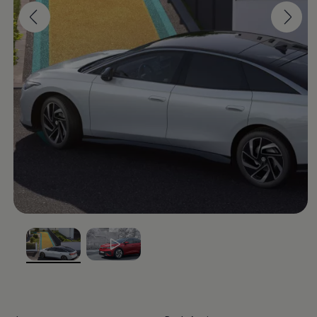
, из
, из