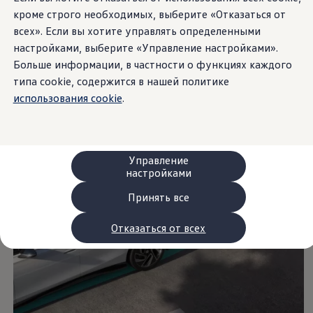
Сервис и запчасти
кроме строго необходимых, выберите «Отказаться от
Преимущества Volkswagen
всех». Если вы хотите управлять определенными
Техобслуживание
Ремонт и проверки
настройками, выберите «Управление настройками».
Моторное масло и технические жидкости
Больше информации, в частности о функциях каждого
Колеса и шины
типа cookie, содержится в нашей политике
Помощь при авариях и поломках
Обслуживание автомобилей
использования cookie
.
Аксессуары
Защита кузова и салона
Решения для перевозки и багажа
Развлечения и электроника
Персонализация
Управление
Настенная зарядная станция и кабели для за
настройками
Важная информация для клиентов
Переработка и возврат продукции
Принять все
Кампании по отзыву автомобилей
Предупредительные и контрольные индика
Отказаться от всех
Обновления программного обеспечения
Обновления программного обеспечения для а
Электронное руководство
myVolkswagen
Отзыв подушек Takata по соображениям безопасн