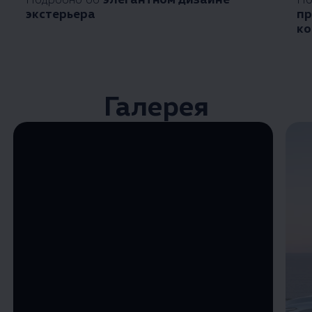
экстерьера
пр
ко
Галерея
Enable fullscreen mode