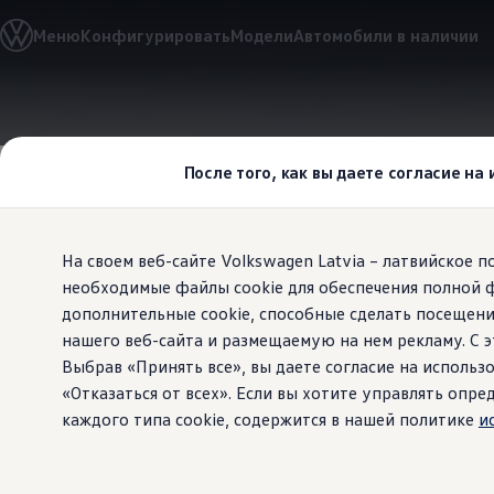
Выбери свой Volkswagen
Меню
Конфигурировать
Модели
Автомобили в наличии
Модельный ряд
Новый ID.Cross
Открой для себя семейство внедорожников Volks
Автомобильный онлайн-магазин Volkswagen
Перейти к
Перейти к
Предложения и услуги
основному
нижнему
Юбилейное предложение
содержанию
колонтитулу
Автомобильный онлайн-магазин Volkswagen
После того, как вы даете согласие на
Обмен автомобилей
Лизинг Volkswagen
Гарантия
Бесплатная регистрация для вашего нового Volksw
На своем веб-сайте Volkswagen Latvia – латвийское 
Взаимодействие в сети простыми словами
VW Connect
необходимые файлы cookie для обеспечения полной 
Может дейст
Активация
дополнительные cookie, способные сделать посещени
Все службы
нашего веб-сайта и размещаемую на нем рекламу. С
VW Connect для Вашего ID.
Обновления (Upgrades)
Выбрав «Принять все», вы даете согласие на использо
Car-Net
«Отказаться от всех». Если вы хотите управлять оп
App-Connect
каждого типа cookie, содержится в нашей политике
и
Fleet Interface Data
O Volkswagen
Получи больше
Владельцы и услуги