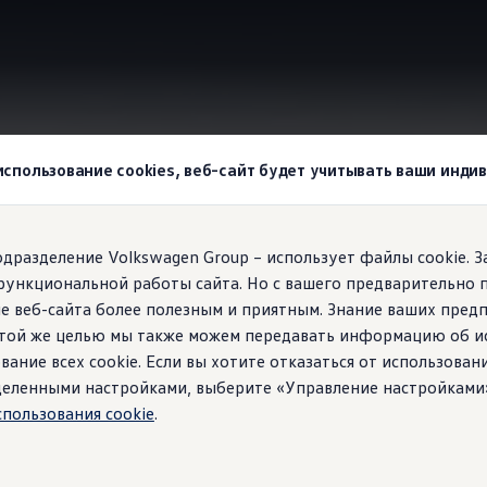
wagen
Emergency Assist
 использование cookies, веб-сайт будет учитывать ваши инд
agen!
подразделение Volkswagen Group – использует файлы cookie. 
функциональной работы сайта. Но с вашего предварительно 
вовать, если вы не ре
е веб-сайта более полезным и приятным. Знание ваших пред
 этой же целью мы также можем передавать информацию об и
вание всех cookie. Если вы хотите отказаться от использован
ределенными настройками, выберите «Управление настройками
спользования cookie
.