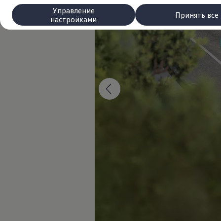
Сервис и запчасти
Управление
Преимущества Volkswagen
Принять все
настройками
Техобслуживание
Ремонт и проверки
Моторное масло и технические жидкости
Колеса и шины
Помощь при авариях и поломках
Обслуживание автомобилей
Аксессуары
Защита кузова и салона
Решения для перевозки и багажа
Развлечения и электроника
Персонализация
Настенная зарядная станция и кабели для за
Важная информация для клиентов
Переработка и возврат продукции
Кампании по отзыву автомобилей
Предупредительные и контрольные индика
Обновления программного обеспечения
Обновления программного обеспечения для а
Электронное руководство
myVolkswagen
Отзыв подушек Takata по соображениям безопасн