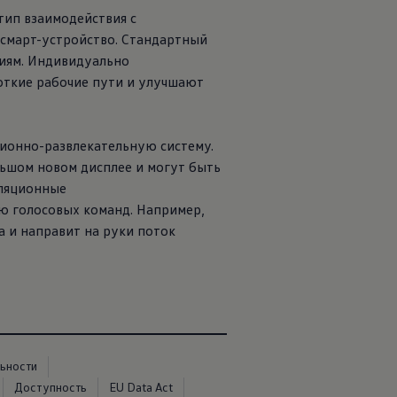
 тип взаимодействия с
 смарт-устройство. Стандартный
циям. Индивидуально
откие рабочие пути и улучшают
ионно-развлекательную систему.
ьшом новом дисплее и могут быть
иляционные
ю голосовых команд. Например,
са и направит на руки поток
ьности
Доступность
EU Data Act