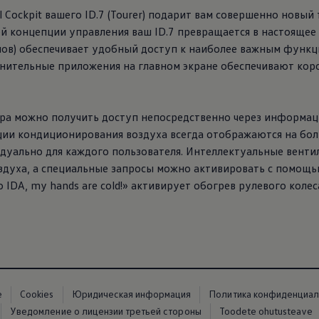
 Cockpit вашего ID.7 (Tourer) подарит вам совершенно новый
й концепции управления ваш ID.7 превращается в настоящее
ймов) обеспечивает удобный доступ к наиболее важным функ
нительные приложения на главном экране обеспечивают кор
а можно получить доступ непосредственно через информац
ии кондиционирования воздуха всегда отображаются на бол
дуально для каждого пользователя. Интеллектуальные вент
здуха, а специальные запросы можно активировать с помощь
llo IDA, my hands are cold!» активирует обогрев рулевого коле
е
Cookies
Юридическая информация
Политика конфиденциал
Уведомление о лицензии третьей стороны
Toodete ohutusteave