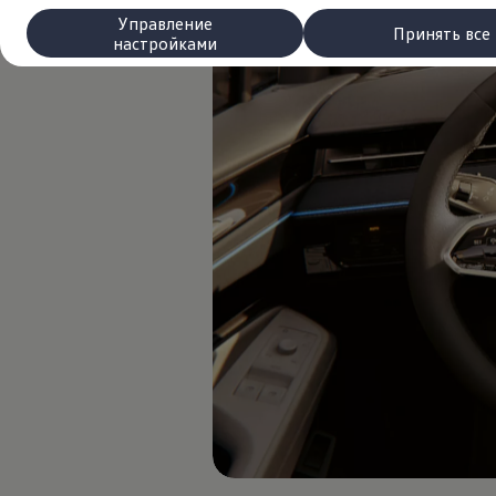
Сервис и запчасти
Управление
Преимущества Volkswagen
Принять все
настройками
Техобслуживание
Ремонт и проверки
Моторное масло и технические жидкости
Колеса и шины
Помощь при авариях и поломках
Обслуживание автомобилей
Аксессуары
Защита кузова и салона
Решения для перевозки и багажа
Развлечения и электроника
Персонализация
Настенная зарядная станция и кабели для за
Важная информация для клиентов
Переработка и возврат продукции
Кампании по отзыву автомобилей
Предупредительные и контрольные индика
Обновления программного обеспечения
Обновления программного обеспечения для а
Электронное руководство
myVolkswagen
Отзыв подушек Takata по соображениям безопасн