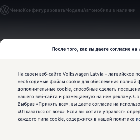
Выбери свой Volkswagen
Меню
Конфигурировать
Модели
Автомобили в наличии
Модельный ряд
Новый ID.Cross
Открой для себя семейство внедорожников Volks
Автомобильный онлайн-магазин Volkswagen
Перейти к
Перейти к
Предложения и услуги
основному
нижнему
Юбилейное предложение
содержанию
колонтитулу
Автомобильный онлайн-магазин Volkswagen
После того, как вы даете согласие на
Обмен автомобилей
Лизинг Volkswagen
Гарантия
Бесплатная регистрация для вашего нового Volksw
На своем веб-сайте Volkswagen Latvia – латвийское 
Взаимодействие в сети простыми словами
VW Connect
необходимые файлы cookie для обеспечения полной 
Все
под кон
Активация
дополнительные cookie, способные сделать посещени
Все службы
нашего веб-сайта и размещаемую на нем рекламу. С
VW Connect для Вашего ID.
Обновления (Upgrades)
Выбрав «Принять все», вы даете согласие на использо
Car-Net
«Отказаться от всех». Если вы хотите управлять оп
App-Connect
каждого типа cookie, содержится в нашей политике
и
Fleet Interface Data
O Volkswagen
Получи больше
Владельцы и услуги