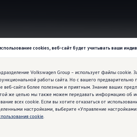
wagen
Digital Cockpit
 использование cookies, веб-сайт будет учитывать ваши инд
agen!
подразделение Volkswagen Group – использует файлы cookie. 
функциональной работы сайта. Но с вашего предварительно 
тролем
е веб-сайта более полезным и приятным. Знание ваших пред
 этой же целью мы также можем передавать информацию об и
вание всех cookie. Если вы хотите отказаться от использован
ределенными настройками, выберите «Управление настройками
спользования cookie
.