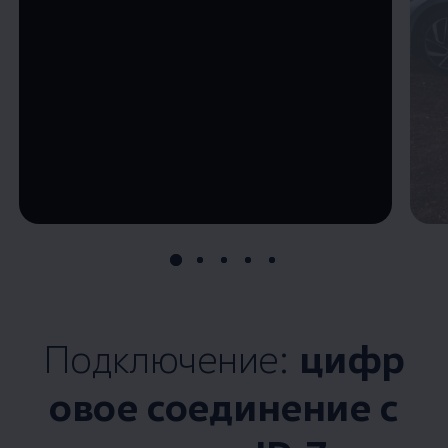
--:--
Remaining time, --:--
Подключение:
цифр
овое соединение с