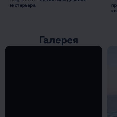
экстерьера
пр
ко
Галерея
Enable fullscreen mode