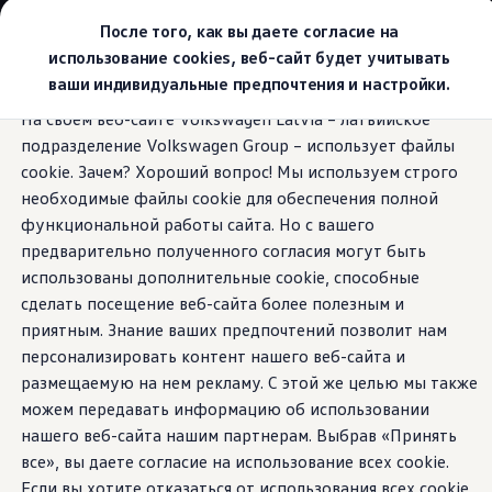
Выбери свой Volkswagen
После того, как вы даете согласие на
Модельный ряд
использование cookies, веб-сайт будет учитывать
Новый ID.Cross
ваши индивидуальные предпочтения и настройки.
Открой для себя семейство внедорожников Volks
Перейти к
Перейти к
Автомобильный онлайн-магазин Volkswagen
На своем веб-сайте Volkswagen Latvia – латвийское
основному
нижнему
Предложения и услуги
Area View
подразделение Volkswagen Group – использует файлы
содержанию
колонтитулу
Юбилейное предложение
Автомобильный онлайн-магазин Volkswagen
cookie. Зачем? Хороший вопрос! Мы используем строго
Обмен автомобилей
необходимые файлы cookie для обеспечения полной
Лизинг Volkswagen
функциональной работы сайта. Но с вашего
Гарантия
Для всестороннего
Бесплатная регистрация для вашего нового Volksw
предварительно полученного согласия могут быть
Взаимодействие в сети простыми словами
использованы дополнительные cookie, способные
VW Connect
обзора.
сделать посещение веб-сайта более полезным и
Активация
Все службы
приятным. Знание ваших предпочтений позволит нам
VW Connect для Вашего ID.
персонализировать контент нашего веб-сайта и
Обновления (Upgrades)
размещаемую на нем рекламу. С этой же целью мы также
Car-Net
App-Connect
можем передавать информацию об использовании
Fleet Interface Data
нашего веб-сайта нашим партнерам. Выбрав «Принять
O Volkswagen
все», вы даете согласие на использование всех cookie.
Получи больше
Владельцы и услуги
Если вы хотите отказаться от использования всех cookie,